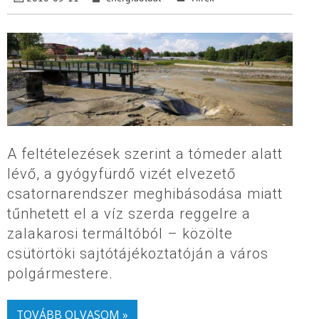
A feltételezések szerint a tómeder alatt
lévő, a gyógyfürdő vizét elvezető
csatornarendszer meghibásodása miatt
tűnhetett el a víz szerda reggelre a
zalakarosi termáltóból – közölte
csütörtöki sajtótájékoztatóján a város
polgármestere.
TOVÁBB OLVASOM »