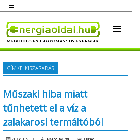
Skip
to
content
Energ
Megújuló és hagyományos energiák.
Minden, ami energia!
CÍMKE:
KISZÁRADÁS
Műszaki hiba miatt
tűnhetett el a víz a
zalakarosi termáltóból
2018-05-11
energiaoldal
Hírek