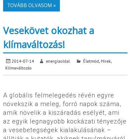
TOVÁBB OLVASOM »
Vesekövet okozhat a
klímaváltozás!
2014-07-14
energiaoldal
Életmód
,
Hírek
,
Klímaváltozás
A globális felmelegedés révén egyre
növekszik a meleg, forró napok száma,
amik növelik a kiszáradás esélyét, ami
az egyik legnagyobb kockázati tényezője
a vesebetegségek kialakulásának –
állítják a kutatók, akiknek tanulmányáról