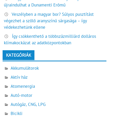
újraindulhat a Dunamenti Erőmű
Veszélyben a magyar bor? Súlyos pusztítást
végezhet a szőlő aranyszínű sárgasága – így
védekezhetünk ellene
Így csökkenthető a többszázmilliárd dolláros
klímakockázat az adatközpontokban
KATEGÓRIÁK
Akkumulátorok
Aktív ház
Atomenergia
Autó-motor
Autógáz, CNG, LPG
Bicikli