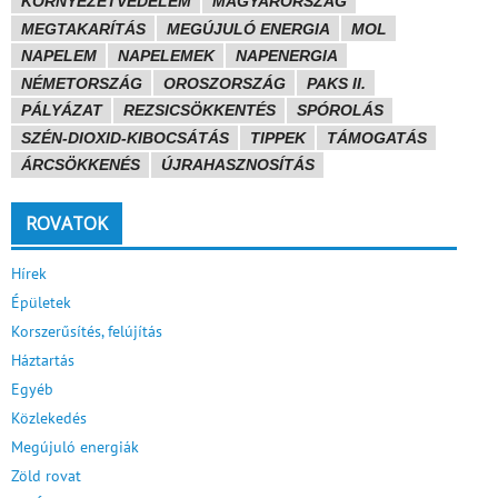
KÖRNYEZETVÉDELEM
MAGYARORSZÁG
MEGTAKARÍTÁS
MEGÚJULÓ ENERGIA
MOL
NAPELEM
NAPELEMEK
NAPENERGIA
NÉMETORSZÁG
OROSZORSZÁG
PAKS II.
PÁLYÁZAT
REZSICSÖKKENTÉS
SPÓROLÁS
SZÉN-DIOXID-KIBOCSÁTÁS
TIPPEK
TÁMOGATÁS
ÁRCSÖKKENÉS
ÚJRAHASZNOSÍTÁS
ROVATOK
Hírek
Épületek
Korszerűsítés, felújítás
Háztartás
Egyéb
Közlekedés
Megújuló energiák
Zöld rovat