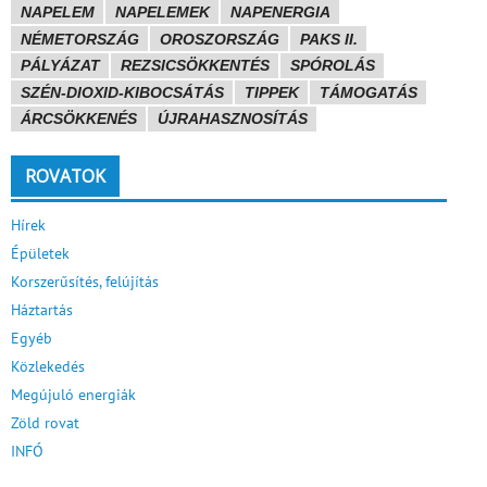
NAPELEM
NAPELEMEK
NAPENERGIA
NÉMETORSZÁG
OROSZORSZÁG
PAKS II.
PÁLYÁZAT
REZSICSÖKKENTÉS
SPÓROLÁS
SZÉN-DIOXID-KIBOCSÁTÁS
TIPPEK
TÁMOGATÁS
ÁRCSÖKKENÉS
ÚJRAHASZNOSÍTÁS
ROVATOK
Hírek
Épületek
Korszerűsítés, felújítás
Háztartás
Egyéb
Közlekedés
Megújuló energiák
Zöld rovat
INFÓ