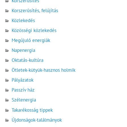
Korszerűsítés
Korszerűsítés, felújítás
Közlekedés
Közösségi közlekedés
Megújuló energiák
Napenergia
Oktatás-kultúra
Ötletek-kütyük-hasznos holmik
Pályázatok
Passzív ház
Szélenergia
Takarékosság tippek
Újdonságok-találmányok