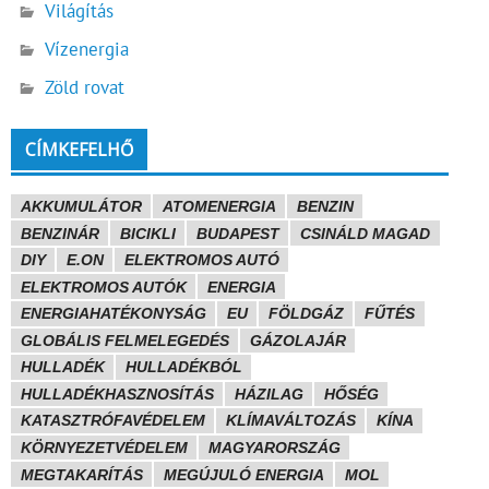
Világítás
Vízenergia
Zöld rovat
CÍMKEFELHŐ
AKKUMULÁTOR
ATOMENERGIA
BENZIN
BENZINÁR
BICIKLI
BUDAPEST
CSINÁLD MAGAD
DIY
E.ON
ELEKTROMOS AUTÓ
ELEKTROMOS AUTÓK
ENERGIA
ENERGIAHATÉKONYSÁG
EU
FÖLDGÁZ
FŰTÉS
GLOBÁLIS FELMELEGEDÉS
GÁZOLAJÁR
HULLADÉK
HULLADÉKBÓL
HULLADÉKHASZNOSÍTÁS
HÁZILAG
HŐSÉG
KATASZTRÓFAVÉDELEM
KLÍMAVÁLTOZÁS
KÍNA
KÖRNYEZETVÉDELEM
MAGYARORSZÁG
MEGTAKARÍTÁS
MEGÚJULÓ ENERGIA
MOL