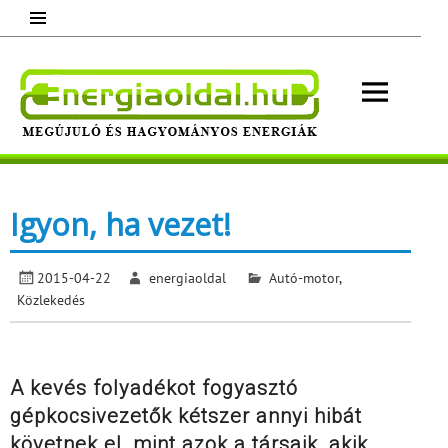
Skip
to
content
Energ
Megújuló és hagyományos energiák.
Minden, ami energia!
Igyon, ha vezet!
2015-04-22
energiaoldal
Autó-motor
,
Közlekedés
A kevés folyadékot fogyasztó
gépkocsivezetők kétszer annyi hibát
követnek el, mint azok a társaik, akik