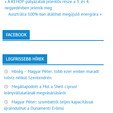
Bejegyzés
« A KEHOP-pályázatok jelentős része a 3. és 4.
negyedévben jelenik meg
navigáció
Ausztrália 100%-ban átállhat megújuló energiára »
FACEBOOK
LEGFRISSEBB HÍREK
Hőség – Magyar Péter: több ezer ember maradt
ivóvíz nélkül Szentendrén
Megállapodott a Mol a Shell ciprusi
leányvállalatának megvásárlásáról
Magyar Péter: szombattól teljes kapacitással
újraindulhat a Dunamenti Erőmű