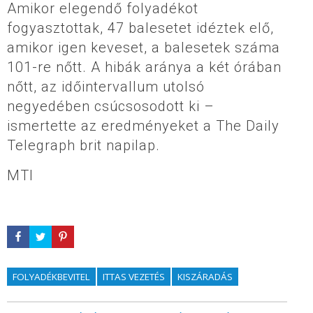
Amikor elegendő folyadékot
fogyasztottak, 47 balesetet idéztek elő,
amikor igen keveset, a balesetek száma
101-re nőtt. A hibák aránya a két órában
nőtt, az időintervallum utolsó
negyedében csúcsosodott ki –
ismertette az eredményeket a The Daily
Telegraph brit napilap.
MTI
FOLYADÉKBEVITEL
ITTAS VEZETÉS
KISZÁRADÁS