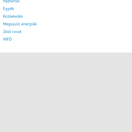
Háztartás
Egyéb
Közlekedés
Megújuló energiák
Zöld rovat
INFÓ