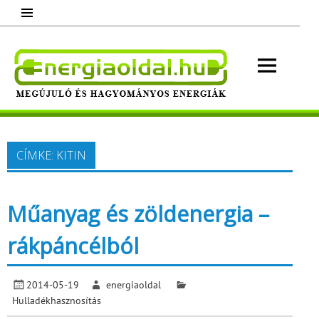
Skip
to
content
Energ
Megújuló és hagyományos energiák.
Minden, ami energia!
CÍMKE:
KITIN
Műanyag és zöldenergia –
rákpáncélból
2014-05-19
energiaoldal
Hulladékhasznosítás