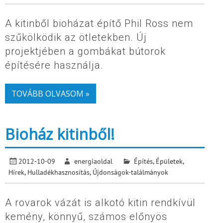
A kitinből bioházat építő Phil Ross nem
szűkölködik az ötletekben. Új
projektjében a gombákat bútorok
építésére használja.
TOVÁBB OLVASOM »
Bioház kitinből!
2012-10-09
energiaoldal
Építés
,
Épületek
,
Hírek
,
Hulladékhasznosítás
,
Újdonságok-találmányok
A rovarok vázát is alkotó kitin rendkívül
kemény, könnyű, számos előnyös