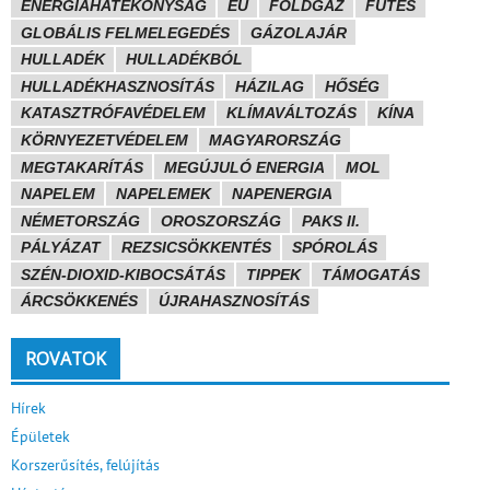
ENERGIAHATÉKONYSÁG
EU
FÖLDGÁZ
FŰTÉS
GLOBÁLIS FELMELEGEDÉS
GÁZOLAJÁR
HULLADÉK
HULLADÉKBÓL
HULLADÉKHASZNOSÍTÁS
HÁZILAG
HŐSÉG
KATASZTRÓFAVÉDELEM
KLÍMAVÁLTOZÁS
KÍNA
KÖRNYEZETVÉDELEM
MAGYARORSZÁG
MEGTAKARÍTÁS
MEGÚJULÓ ENERGIA
MOL
NAPELEM
NAPELEMEK
NAPENERGIA
NÉMETORSZÁG
OROSZORSZÁG
PAKS II.
PÁLYÁZAT
REZSICSÖKKENTÉS
SPÓROLÁS
SZÉN-DIOXID-KIBOCSÁTÁS
TIPPEK
TÁMOGATÁS
ÁRCSÖKKENÉS
ÚJRAHASZNOSÍTÁS
ROVATOK
Hírek
Épületek
Korszerűsítés, felújítás