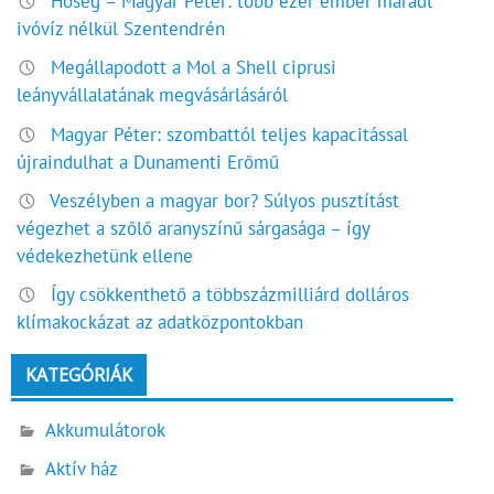
Hőség – Magyar Péter: több ezer ember maradt
ivóvíz nélkül Szentendrén
Megállapodott a Mol a Shell ciprusi
leányvállalatának megvásárlásáról
Magyar Péter: szombattól teljes kapacitással
újraindulhat a Dunamenti Erőmű
Veszélyben a magyar bor? Súlyos pusztítást
végezhet a szőlő aranyszínű sárgasága – így
védekezhetünk ellene
Így csökkenthető a többszázmilliárd dolláros
klímakockázat az adatközpontokban
KATEGÓRIÁK
Akkumulátorok
Aktív ház