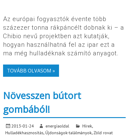
Az európai fogyasztók évente több
százezer tonna rákpáncélt dobnak ki – a
Chibio nevű projektben azt kutatják,
hogyan használhatná fel az ipar ezt a
ma még hulladéknak számító anyagot.
TOVÁBB OLVASOM »
Növesszen bútort
gombából!
2013-01-24
energiaoldal
Hírek
,
Hulladékhasznosítás
,
Újdonságok-találmányok
,
Zöld rovat