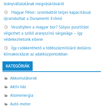
leányvállalatának megvásárlásáról
Magyar Péter: szombattól teljes kapacitással
újraindulhat a Dunamenti Erőmű
Veszélyben a magyar bor? Súlyos pusztítást
végezhet a szőlő aranyszínű sárgasága – így
védekezhetünk ellene
Így csökkenthető a többszázmilliárd dolláros
klímakockázat az adatközpontokban
KATEGÓRIÁK
Akkumulátorok
Aktív ház
Atomenergia
Autó-motor