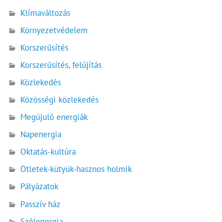
Klímaváltozás
Környezetvédelem
Korszerűsítés
Korszerűsítés, felújítás
Közlekedés
Közösségi közlekedés
Megújuló energiák
Napenergia
Oktatás-kultúra
Ötletek-kütyük-hasznos holmik
Pályázatok
Passzív ház
Szélenergia