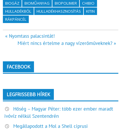
BIOGÁZ
BIOMŰANYAG
BIOPOLIMER
CHIBIO
HULLADÉKBÓL
HULLADÉKHASZNOSÍTÁS
KITIN
RÁKPÁNCÉL
Bejegyzés
« Nyomtass palacsintát!
Miért nincs értelme a nagy vízerőműveknek? »
navigáció
FACEBOOK
LEGFRISSEBB HÍREK
Hőség – Magyar Péter: több ezer ember maradt
ivóvíz nélkül Szentendrén
Megállapodott a Mol a Shell ciprusi