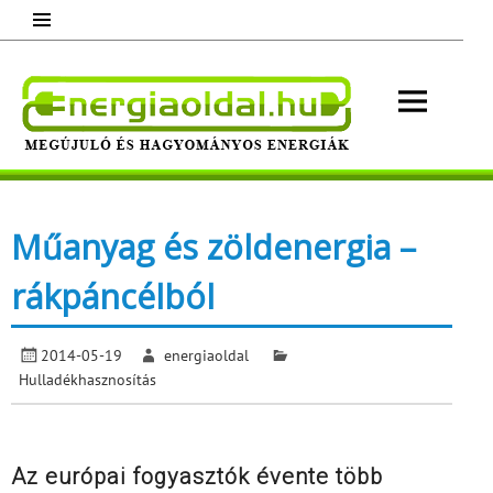
Skip
to
content
Energ
Megújuló és hagyományos energiák.
Minden, ami energia!
Műanyag és zöldenergia –
rákpáncélból
2014-05-19
energiaoldal
Hulladékhasznosítás
Az európai fogyasztók évente több