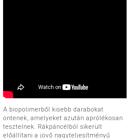
A biopolimerből kisebb darabokat
öntenek, amelyeket azután aprólékosan
tesztelnek. Rákpáncélból sikerült
előállítani a jövő nagyteljesítményű