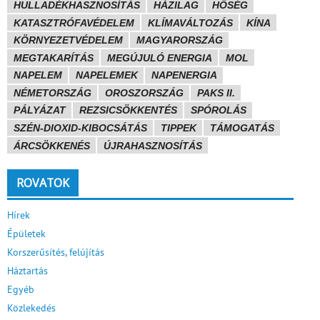
HULLADÉKHASZNOSÍTÁS
HÁZILAG
HŐSÉG
KATASZTRÓFAVÉDELEM
KLÍMAVÁLTOZÁS
KÍNA
KÖRNYEZETVÉDELEM
MAGYARORSZÁG
MEGTAKARÍTÁS
MEGÚJULÓ ENERGIA
MOL
NAPELEM
NAPELEMEK
NAPENERGIA
NÉMETORSZÁG
OROSZORSZÁG
PAKS II.
PÁLYÁZAT
REZSICSÖKKENTÉS
SPÓROLÁS
SZÉN-DIOXID-KIBOCSÁTÁS
TIPPEK
TÁMOGATÁS
ÁRCSÖKKENÉS
ÚJRAHASZNOSÍTÁS
ROVATOK
Hírek
Épületek
Korszerűsítés, felújítás
Háztartás
Egyéb
Közlekedés