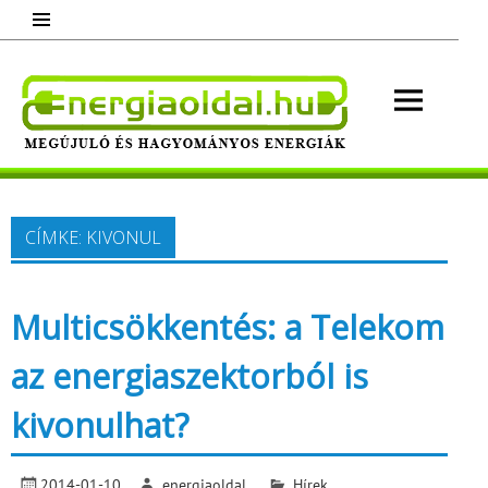
Skip
to
content
Energ
Megújuló és hagyományos energiák.
Minden, ami energia!
CÍMKE:
KIVONUL
Multicsökkentés: a Telekom
az energiaszektorból is
kivonulhat?
2014-01-10
energiaoldal
Hírek