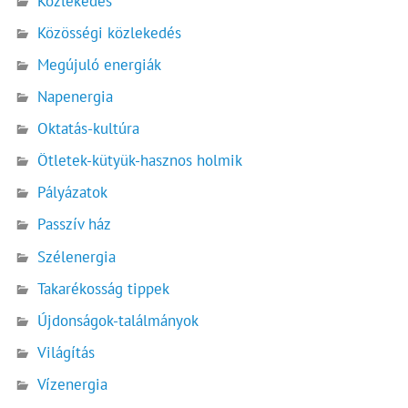
Közlekedés
Közösségi közlekedés
Megújuló energiák
Napenergia
Oktatás-kultúra
Ötletek-kütyük-hasznos holmik
Pályázatok
Passzív ház
Szélenergia
Takarékosság tippek
Újdonságok-találmányok
Világítás
Vízenergia