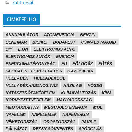
Zöld rovat
CÍMKEFELHŐ
AKKUMULÁTOR
ATOMENERGIA
BENZIN
BENZINÁR
BICIKLI
BUDAPEST
CSINÁLD MAGAD
DIY
E.ON
ELEKTROMOS AUTÓ
ELEKTROMOS AUTÓK
ENERGIA
ENERGIAHATÉKONYSÁG
EU
FÖLDGÁZ
FŰTÉS
GLOBÁLIS FELMELEGEDÉS
GÁZOLAJÁR
HULLADÉK
HULLADÉKBÓL
HULLADÉKHASZNOSÍTÁS
HÁZILAG
HŐSÉG
KATASZTRÓFAVÉDELEM
KLÍMAVÁLTOZÁS
KÍNA
KÖRNYEZETVÉDELEM
MAGYARORSZÁG
MEGTAKARÍTÁS
MEGÚJULÓ ENERGIA
MOL
NAPELEM
NAPELEMEK
NAPENERGIA
NÉMETORSZÁG
OROSZORSZÁG
PAKS II.
PÁLYÁZAT
REZSICSÖKKENTÉS
SPÓROLÁS