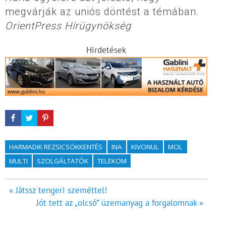
megvárják az uniós döntést a témában.
OrientPress Hírügynökség
Hirdetések
HARMADIK REZSICSÖKKENTÉS
INA
KIVONUL
MOL
MULTI
SZOLGÁLTATÓK
TELEKOM
Bejegyzés
« Játssz tengeri szeméttel!
Jót tett az „olcsó” üzemanyag a forgalomnak »
navigáció