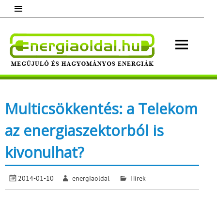
Skip
to
content
Energ
Megújuló és hagyományos energiák.
Minden, ami energia!
Multicsökkentés: a Telekom
az energiaszektorból is
kivonulhat?
2014-01-10
energiaoldal
Hírek