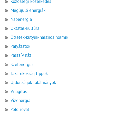
Közösségi közlekedés
Megújuló energiák
Napenergia
Oktatás-kultúra
Ötletek-kütyük-hasznos holmik
Pályázatok
Passzív ház
Szélenergia
Takarékosság tippek
Újdonságok-találmányok
Világítás
Vízenergia
Zöld rovat