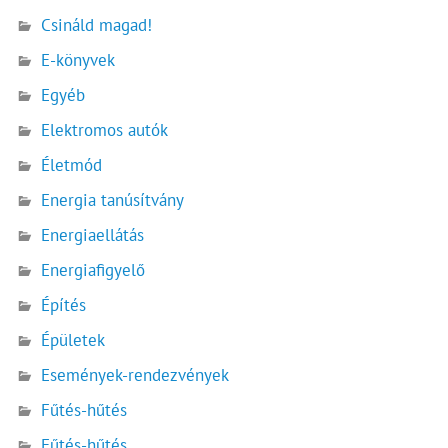
Csináld magad!
E-könyvek
Egyéb
Elektromos autók
Életmód
Energia tanúsítvány
Energiaellátás
Energiafigyelő
Építés
Épületek
Események-rendezvények
Fűtés-hűtés
Fűtés-hűtés