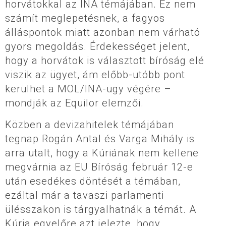
horvátokkal az INA témájában. Ez nem
számít meglepetésnek, a fagyos
álláspontok miatt azonban nem várható
gyors megoldás. Érdekességet jelent,
hogy a horvátok is választott bíróság elé
viszik az ügyet, ám előbb-utóbb pont
kerülhet a MOL/INA-ügy végére –
mondják az Equilor elemzői.
Közben a devizahitelek témájában
tegnap Rogán Antal és Varga Mihály is
arra utalt, hogy a Kúriának nem kellene
megvárnia az EU Bíróság február 12-e
után esedékes döntését a témában,
ezáltal már a tavaszi parlamenti
ülésszakon is tárgyalhatnák a témát. A
Kúria egyelőre azt jelezte, hogy