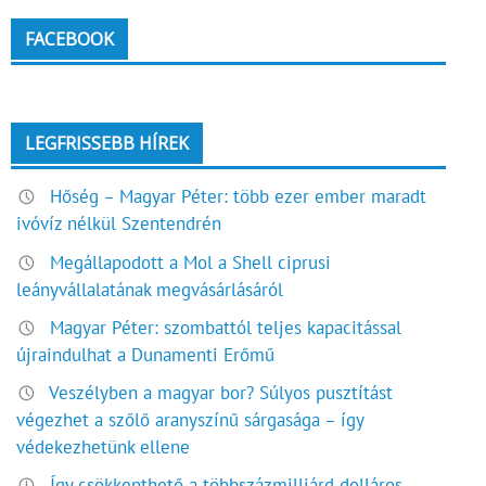
FACEBOOK
LEGFRISSEBB HÍREK
Hőség – Magyar Péter: több ezer ember maradt
ivóvíz nélkül Szentendrén
Megállapodott a Mol a Shell ciprusi
leányvállalatának megvásárlásáról
Magyar Péter: szombattól teljes kapacitással
újraindulhat a Dunamenti Erőmű
Veszélyben a magyar bor? Súlyos pusztítást
végezhet a szőlő aranyszínű sárgasága – így
védekezhetünk ellene
Így csökkenthető a többszázmilliárd dolláros