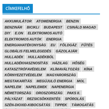
CÍMKEFELHŐ
AKKUMULÁTOR
ATOMENERGIA
BENZIN
BENZINÁR
BICIKLI
BUDAPEST
CSINÁLD MAGAD
DIY
E.ON
ELEKTROMOS AUTÓ
ELEKTROMOS AUTÓK
ENERGIA
ENERGIAHATÉKONYSÁG
EU
FÖLDGÁZ
FŰTÉS
GLOBÁLIS FELMELEGEDÉS
GÁZOLAJÁR
HULLADÉK
HULLADÉKBÓL
HULLADÉKHASZNOSÍTÁS
HÁZILAG
HŐSÉG
KATASZTRÓFAVÉDELEM
KLÍMAVÁLTOZÁS
KÍNA
KÖRNYEZETVÉDELEM
MAGYARORSZÁG
MEGTAKARÍTÁS
MEGÚJULÓ ENERGIA
MOL
NAPELEM
NAPELEMEK
NAPENERGIA
NÉMETORSZÁG
OROSZORSZÁG
PAKS II.
PÁLYÁZAT
REZSICSÖKKENTÉS
SPÓROLÁS
SZÉN-DIOXID-KIBOCSÁTÁS
TIPPEK
TÁMOGATÁS