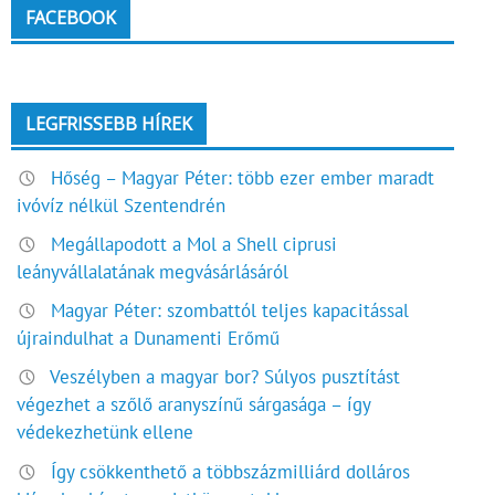
FACEBOOK
LEGFRISSEBB HÍREK
Hőség – Magyar Péter: több ezer ember maradt
ivóvíz nélkül Szentendrén
Megállapodott a Mol a Shell ciprusi
leányvállalatának megvásárlásáról
Magyar Péter: szombattól teljes kapacitással
újraindulhat a Dunamenti Erőmű
Veszélyben a magyar bor? Súlyos pusztítást
végezhet a szőlő aranyszínű sárgasága – így
védekezhetünk ellene
Így csökkenthető a többszázmilliárd dolláros