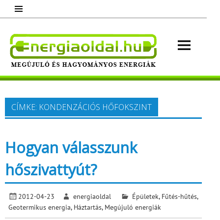
Skip
to
content
Energ
Megújuló és hagyományos energiák.
Minden, ami energia!
CÍMKE:
KONDENZÁCIÓS HŐFOKSZINT
Hogyan válasszunk
hőszivattyút?
2012-04-23
energiaoldal
Épületek
,
Fűtés-hűtés
,
Geotermikus energia
,
Háztartás
,
Megújuló energiák