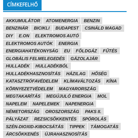
CÍMKEFELHŐ
AKKUMULÁTOR
ATOMENERGIA
BENZIN
BENZINÁR
BICIKLI
BUDAPEST
CSINÁLD MAGAD
DIY
E.ON
ELEKTROMOS AUTÓ
ELEKTROMOS AUTÓK
ENERGIA
ENERGIAHATÉKONYSÁG
EU
FÖLDGÁZ
FŰTÉS
GLOBÁLIS FELMELEGEDÉS
GÁZOLAJÁR
HULLADÉK
HULLADÉKBÓL
HULLADÉKHASZNOSÍTÁS
HÁZILAG
HŐSÉG
KATASZTRÓFAVÉDELEM
KLÍMAVÁLTOZÁS
KÍNA
KÖRNYEZETVÉDELEM
MAGYARORSZÁG
MEGTAKARÍTÁS
MEGÚJULÓ ENERGIA
MOL
NAPELEM
NAPELEMEK
NAPENERGIA
NÉMETORSZÁG
OROSZORSZÁG
PAKS II.
PÁLYÁZAT
REZSICSÖKKENTÉS
SPÓROLÁS
SZÉN-DIOXID-KIBOCSÁTÁS
TIPPEK
TÁMOGATÁS
ÁRCSÖKKENÉS
ÚJRAHASZNOSÍTÁS