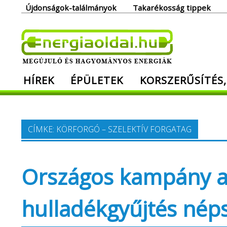
Skip
Újdonságok-találmányok
Takarékosság tippek
to
content
Ener
HÍREK
ÉPÜLETEK
KORSZERŰSÍTÉS,
Megújuló és hagyományos energiák. Min
CÍMKE:
KÖRFORGÓ – SZELEKTÍV FORGATAG
Országos kampány a 
hulladékgyűjtés nép