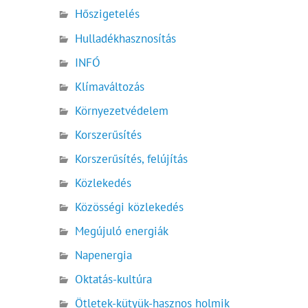
Hőszigetelés
Hulladékhasznosítás
INFÓ
Klímaváltozás
Környezetvédelem
Korszerűsítés
Korszerűsítés, felújítás
Közlekedés
Közösségi közlekedés
Megújuló energiák
Napenergia
Oktatás-kultúra
Ötletek-kütyük-hasznos holmik