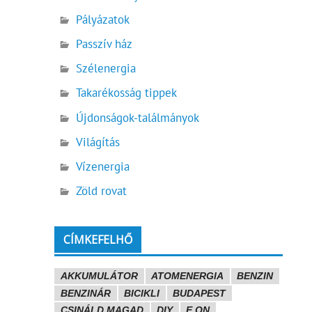
Pályázatok
Passzív ház
Szélenergia
Takarékosság tippek
Újdonságok-találmányok
Világítás
Vízenergia
Zöld rovat
CÍMKEFELHŐ
AKKUMULÁTOR
ATOMENERGIA
BENZIN
BENZINÁR
BICIKLI
BUDAPEST
CSINÁLD MAGAD
DIY
E.ON