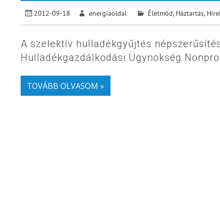
2012-09-18
energiaoldal
Életmód
,
Háztartás
,
Híre
A szelektív hulladékgyűjtés népszerűsít
Hulladékgazdálkodási Ügynökség Nonprofi
TOVÁBB OLVASOM »