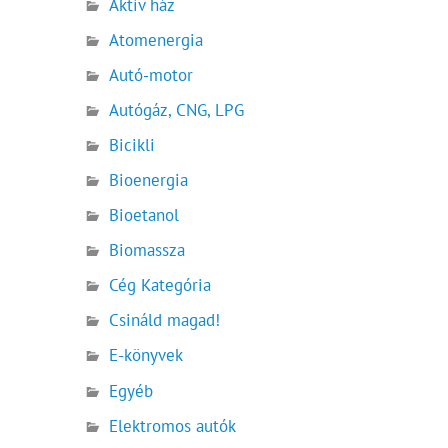
Aktív ház
Atomenergia
Autó-motor
Autógáz, CNG, LPG
Bicikli
Bioenergia
Bioetanol
Biomassza
Cég Kategória
Csináld magad!
E-könyvek
Egyéb
Elektromos autók