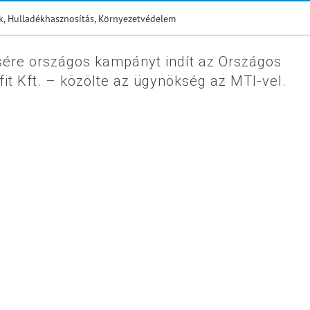
k
,
Hulladékhasznosítás
,
Környezetvédelem
ésére országos kampányt indít az Országos
t Kft. – közölte az ügynökség az MTI-vel.