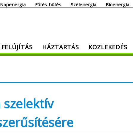
Napenergia
Fűtés-hűtés
Szélenergia
Bioenergia
giaoldal
 FELÚJÍTÁS
HÁZTARTÁS
KÖZLEKEDÉS
den, ami energia!
szelektív
szerűsítésére