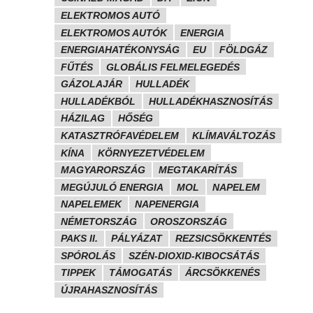
ELEKTROMOS AUTÓ
ELEKTROMOS AUTÓK
ENERGIA
ENERGIAHATÉKONYSÁG
EU
FÖLDGÁZ
FŰTÉS
GLOBÁLIS FELMELEGEDÉS
GÁZOLAJÁR
HULLADÉK
HULLADÉKBÓL
HULLADÉKHASZNOSÍTÁS
HÁZILAG
HŐSÉG
KATASZTRÓFAVÉDELEM
KLÍMAVÁLTOZÁS
KÍNA
KÖRNYEZETVÉDELEM
MAGYARORSZÁG
MEGTAKARÍTÁS
MEGÚJULÓ ENERGIA
MOL
NAPELEM
NAPELEMEK
NAPENERGIA
NÉMETORSZÁG
OROSZORSZÁG
PAKS II.
PÁLYÁZAT
REZSICSÖKKENTÉS
SPÓROLÁS
SZÉN-DIOXID-KIBOCSÁTÁS
TIPPEK
TÁMOGATÁS
ÁRCSÖKKENÉS
ÚJRAHASZNOSÍTÁS