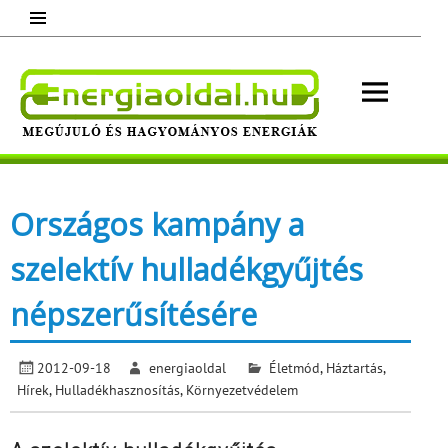
Skip
to
content
Energ
Megújuló és hagyományos energiák.
Minden, ami energia!
Országos kampány a
szelektív hulladékgyűjtés
népszerűsítésére
2012-09-18
energiaoldal
Életmód
,
Háztartás
,
Hírek
,
Hulladékhasznosítás
,
Környezetvédelem