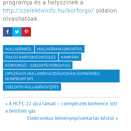
programja és a helyszínek a
http://szelektivinfo.hu/korforgo/
oldalon
olvashatóak.
HULLADÉKBÓL
HULLADÉKHASZNOSÍTÁS
ITALOS KARTON EGYESÜLÉS
KAMPÁNY
KÖRFORGÓ – SZELEKTÍV FORGATAG
ORSZÁGOS HULLADÉKGAZDÁLKODÁSI ÜGYNÖKSÉG
NONPROFIT KFT.
SZELEKTÍV HULLADÉKGYŰJTÉS
Bejegyzés
« A HCFC-22 újra támad – csempészek kedvence lett
a betiltott gáz
navigáció
Elektronikus kéménynyilvántartás készül »