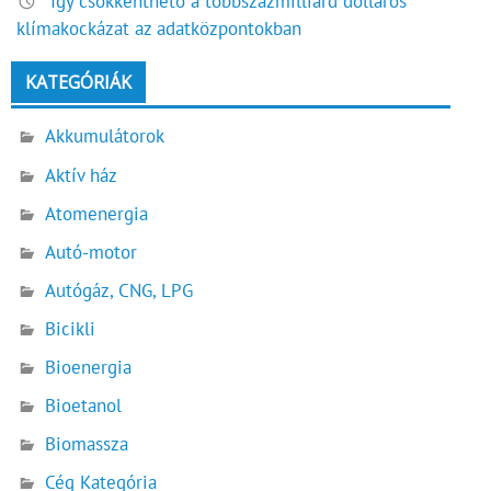
Így csökkenthető a többszázmilliárd dolláros
klímakockázat az adatközpontokban
KATEGÓRIÁK
Akkumulátorok
Aktív ház
Atomenergia
Autó-motor
Autógáz, CNG, LPG
Bicikli
Bioenergia
Bioetanol
Biomassza
Cég Kategória