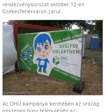
rendezvénysorozat október 12-én
Székesfehérváron zárul.
Az OHÜ kampánya keretében az ország
összesen húsz településén az