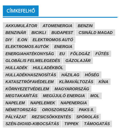
CÍMKEFELHŐ
AKKUMULÁTOR
ATOMENERGIA
BENZIN
BENZINÁR
BICIKLI
BUDAPEST
CSINÁLD MAGAD
DIY
E.ON
ELEKTROMOS AUTÓ
ELEKTROMOS AUTÓK
ENERGIA
ENERGIAHATÉKONYSÁG
EU
FÖLDGÁZ
FŰTÉS
GLOBÁLIS FELMELEGEDÉS
GÁZOLAJÁR
HULLADÉK
HULLADÉKBÓL
HULLADÉKHASZNOSÍTÁS
HÁZILAG
HŐSÉG
KATASZTRÓFAVÉDELEM
KLÍMAVÁLTOZÁS
KÍNA
KÖRNYEZETVÉDELEM
MAGYARORSZÁG
MEGTAKARÍTÁS
MEGÚJULÓ ENERGIA
MOL
NAPELEM
NAPELEMEK
NAPENERGIA
NÉMETORSZÁG
OROSZORSZÁG
PAKS II.
PÁLYÁZAT
REZSICSÖKKENTÉS
SPÓROLÁS
SZÉN-DIOXID-KIBOCSÁTÁS
TIPPEK
TÁMOGATÁS