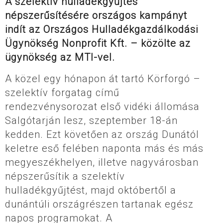
A szelektív hulladékgyűjtés
népszerűsítésére országos kampányt
indít az Országos Hulladékgazdálkodási
Ügynökség Nonprofit Kft. – közölte az
ügynökség az MTI-vel.
A közel egy hónapon át tartó Körforgó –
szelektív forgatag című
rendezvénysorozat első vidéki állomása
Salgótarján lesz, szeptember 18-án
kedden. Ezt követően az ország Dunától
keletre eső felében naponta más és más
megyeszékhelyen, illetve nagyvárosban
népszerűsítik a szelektív
hulladékgyűjtést, majd októbertől a
dunántúli országrészen tartanak egész
napos programokat. A