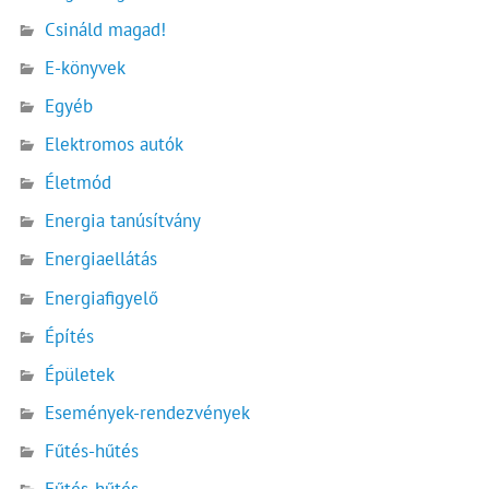
Csináld magad!
E-könyvek
Egyéb
Elektromos autók
Életmód
Energia tanúsítvány
Energiaellátás
Energiafigyelő
Építés
Épületek
Események-rendezvények
Fűtés-hűtés
Fűtés-hűtés