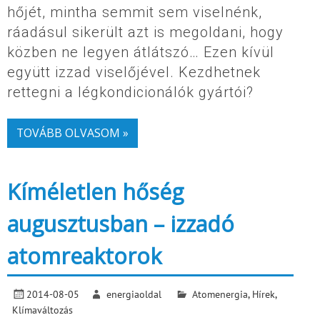
hőjét, mintha semmit sem viselnénk,
ráadásul sikerült azt is megoldani, hogy
közben ne legyen átlátszó… Ezen kívül
együtt izzad viselőjével. Kezdhetnek
rettegni a légkondicionálók gyártói?
TOVÁBB OLVASOM »
Kíméletlen hőség
augusztusban – izzadó
atomreaktorok
2014-08-05
energiaoldal
Atomenergia
,
Hírek
,
Klímaváltozás