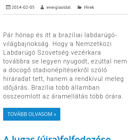
2014-02-05
energiaoldal
Hírek
Pár hónap és itt a brazíliai labdarúgó-
világbajnokság. Hogy a Nemzetközi
Labdarúgó Szövetség vezérkara
továbbra se legyen nyugodt, ezúttal nem
a döcögő stadionépítésekről szóló
híráradat tett, hanem a rendkívül meleg
időjárás. Brazília több államban
összeomlott az áramellátás több órára.
TOVÁBB OLVASOM »
A lugas (újra)felfedezése