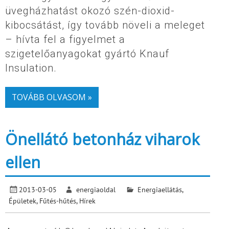
üvegházhatást okozó szén-dioxid-
kibocsátást, így tovább növeli a meleget
– hívta fel a figyelmet a
szigetelőanyagokat gyártó Knauf
Insulation.
TOVÁBB OLVASOM »
Önellátó betonház viharok
ellen
2013-03-05
energiaoldal
Energiaellátás
,
Épületek
,
Fűtés-hűtés
,
Hírek