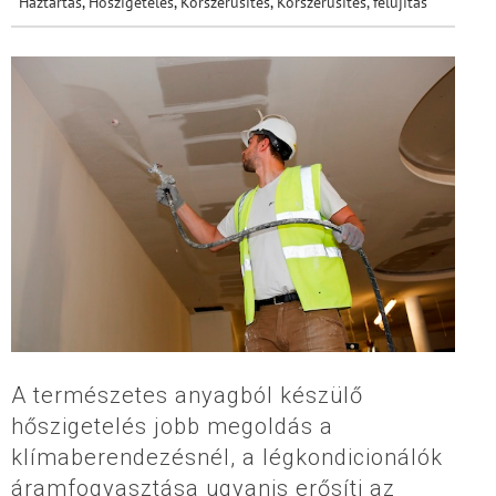
Háztartás
,
Hőszigetelés
,
Korszerűsítés
,
Korszerűsítés, felújítás
A természetes anyagból készülő
hőszigetelés jobb megoldás a
klímaberendezésnél, a légkondicionálók
áramfogyasztása ugyanis erősíti az