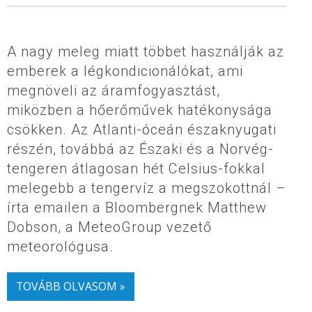
A nagy meleg miatt többet használják az
emberek a légkondicionálókat, ami
megnöveli az áramfogyasztást,
miközben a hőerőművek hatékonysága
csökken. Az Atlanti-óceán északnyugati
részén, továbbá az Északi és a Norvég-
tengeren átlagosan hét Celsius-fokkal
melegebb a tengervíz a megszokottnál –
írta emailen a Bloombergnek Matthew
Dobson, a MeteoGroup vezető
meteorológusa.
TOVÁBB OLVASOM »