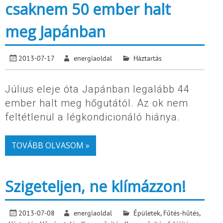
csaknem 50 ember halt
meg Japánban
2013-07-17
energiaoldal
Háztartás
Július eleje óta Japánban legalább 44
ember halt meg hőgutától. Az ok nem
feltétlenül a légkondicionáló hiánya.
TOVÁBB OLVASOM »
Szigeteljen, ne klímázzon!
2013-07-08
energiaoldal
Épületek
,
Fűtés-hűtés
,