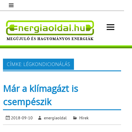
Skip
to
content
Energ
Megújuló és hagyományos energiák.
Minden, ami energia!
CÍMKE:
LÉGKONDICIONÁLÁS
Már a klímagázt is
csempészik
2018-09-10
energiaoldal
Hírek