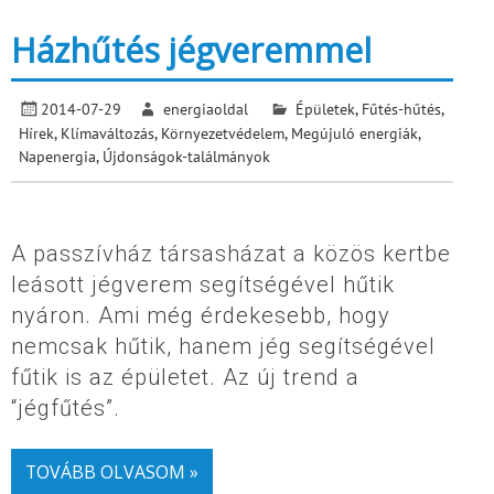
Házhűtés jégveremmel
2014-07-29
energiaoldal
Épületek
,
Fűtés-hűtés
,
Hírek
,
Klímaváltozás
,
Környezetvédelem
,
Megújuló energiák
,
Napenergia
,
Újdonságok-találmányok
A passzívház társasházat a közös kertbe
leásott jégverem segítségével hűtik
nyáron. Ami még érdekesebb, hogy
nemcsak hűtik, hanem jég segítségével
fűtik is az épületet. Az új trend a
“jégfűtés”.
TOVÁBB OLVASOM »