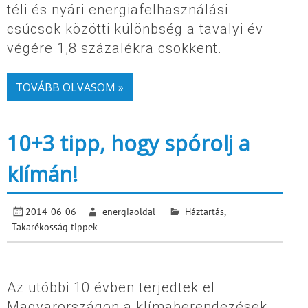
téli és nyári energiafelhasználási
csúcsok közötti különbség a tavalyi év
végére 1,8 százalékra csökkent.
TOVÁBB OLVASOM »
10+3 tipp, hogy spórolj a
klímán!
2014-06-06
energiaoldal
Háztartás
,
Takarékosság tippek
Az utóbbi 10 évben terjedtek el
Magyarországon a klímaberendezések.