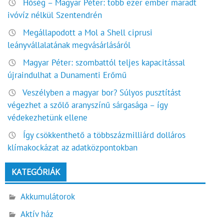
Hőség – Magyar Péter: több ezer ember maradt
ivóvíz nélkül Szentendrén
Megállapodott a Mol a Shell ciprusi
leányvállalatának megvásárlásáról
Magyar Péter: szombattól teljes kapacitással
újraindulhat a Dunamenti Erőmű
Veszélyben a magyar bor? Súlyos pusztítást
végezhet a szőlő aranyszínű sárgasága – így
védekezhetünk ellene
Így csökkenthető a többszázmilliárd dolláros
klímakockázat az adatközpontokban
KATEGÓRIÁK
Akkumulátorok
Aktív ház