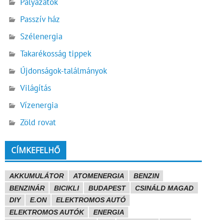
Pályázatok
Passzív ház
Szélenergia
Takarékosság tippek
Újdonságok-találmányok
Világítás
Vízenergia
Zöld rovat
CÍMKEFELHŐ
AKKUMULÁTOR
ATOMENERGIA
BENZIN
BENZINÁR
BICIKLI
BUDAPEST
CSINÁLD MAGAD
DIY
E.ON
ELEKTROMOS AUTÓ
ELEKTROMOS AUTÓK
ENERGIA