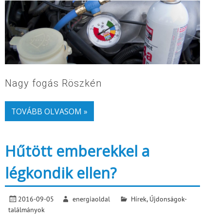
Nagy fogás Röszkén
TOVÁBB OLVASOM »
Hűtött emberekkel a
légkondik ellen?
2016-09-05
energiaoldal
Hírek
,
Újdonságok-
találmányok