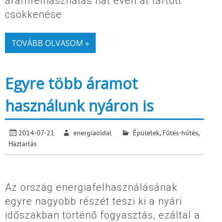
áramfelhasználás hat éven át tartott
csökkenése
TOVÁBB OLVASOM »
Egyre több áramot
használunk nyáron is
2014-07-21
energiaoldal
Épületek
,
Fűtés-hűtés
,
Háztartás
Az ország energiafelhasználásának
egyre nagyobb részét teszi ki a nyári
időszakban történő fogyasztás, ezáltal a