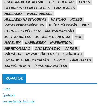
ENERGIAHATÉKONYSÁG
EU
FÖLDGÁZ
FŰTÉS
GLOBÁLIS FELMELEGEDÉS
GÁZOLAJÁR
HULLADÉK
HULLADÉKBÓL
HULLADÉKHASZNOSÍTÁS
HÁZILAG
HŐSÉG
KATASZTRÓFAVÉDELEM
KLÍMAVÁLTOZÁS
KÍNA
KÖRNYEZETVÉDELEM
MAGYARORSZÁG
MEGTAKARÍTÁS
MEGÚJULÓ ENERGIA
MOL
NAPELEM
NAPELEMEK
NAPENERGIA
NÉMETORSZÁG
OROSZORSZÁG
PAKS II.
PÁLYÁZAT
REZSICSÖKKENTÉS
SPÓROLÁS
SZÉN-DIOXID-KIBOCSÁTÁS
TIPPEK
TÁMOGATÁS
ÁRCSÖKKENÉS
ÚJRAHASZNOSÍTÁS
ROVATOK
Hírek
Épületek
Korszerűsítés, felújítás