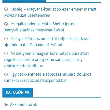
Hőség – Magyar Péter: több ezer ember maradt
ivóvíz nélkül Szentendrén
Megállapodott a Mol a Shell ciprusi
leányvállalatának megvásárlásáról
Magyar Péter: szombattól teljes kapacitással
újraindulhat a Dunamenti Erőmű
Veszélyben a magyar bor? Súlyos pusztítást
végezhet a szőlő aranyszínű sárgasága – így
védekezhetünk ellene
Így csökkenthető a többszázmilliárd dolláros
klímakockázat az adatközpontokban
KATEGÓRIÁK
Akkumulátorok