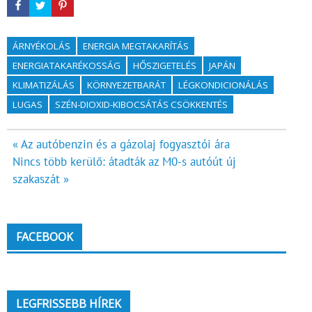
ÁRNYÉKOLÁS
ENERGIA MEGTAKARÍTÁS
ENERGIATAKARÉKOSSÁG
HŐSZIGETELÉS
JAPÁN
KLIMATIZÁLÁS
KÖRNYEZETBARÁT
LÉGKONDICIONÁLÁS
LUGAS
SZÉN-DIOXID-KIBOCSÁTÁS CSÖKKENTÉS
Bejegyzés
« Az autóbenzin és a gázolaj fogyasztói ára
Nincs több kerülő: átadták az M0-s autóút új
navigáció
szakaszát »
FACEBOOK
LEGFRISSEBB HÍREK