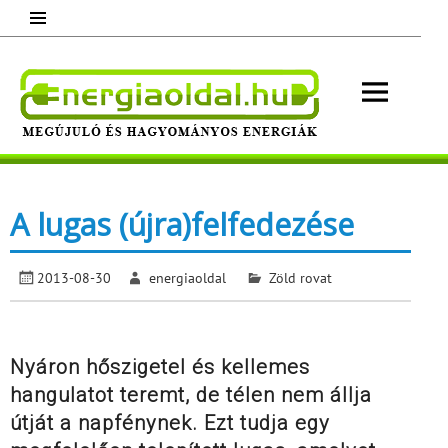
Skip
to
content
Energ
Megújuló és hagyományos energiák.
Minden, ami energia!
A lugas (újra)felfedezése
2013-08-30
energiaoldal
Zöld rovat
Nyáron hőszigetel és kellemes
hangulatot teremt, de télen nem állja
útját a napfénynek. Ezt tudja egy