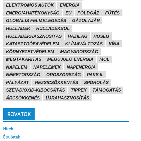
ELEKTROMOS AUTÓK
ENERGIA
ENERGIAHATÉKONYSÁG
EU
FÖLDGÁZ
FŰTÉS
GLOBÁLIS FELMELEGEDÉS
GÁZOLAJÁR
HULLADÉK
HULLADÉKBÓL
HULLADÉKHASZNOSÍTÁS
HÁZILAG
HŐSÉG
KATASZTRÓFAVÉDELEM
KLÍMAVÁLTOZÁS
KÍNA
KÖRNYEZETVÉDELEM
MAGYARORSZÁG
MEGTAKARÍTÁS
MEGÚJULÓ ENERGIA
MOL
NAPELEM
NAPELEMEK
NAPENERGIA
NÉMETORSZÁG
OROSZORSZÁG
PAKS II.
PÁLYÁZAT
REZSICSÖKKENTÉS
SPÓROLÁS
SZÉN-DIOXID-KIBOCSÁTÁS
TIPPEK
TÁMOGATÁS
ÁRCSÖKKENÉS
ÚJRAHASZNOSÍTÁS
ROVATOK
Hírek
Épületek