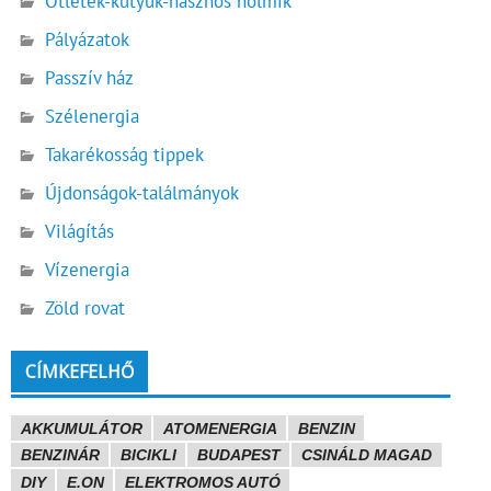
Ötletek-kütyük-hasznos holmik
Pályázatok
Passzív ház
Szélenergia
Takarékosság tippek
Újdonságok-találmányok
Világítás
Vízenergia
Zöld rovat
CÍMKEFELHŐ
AKKUMULÁTOR
ATOMENERGIA
BENZIN
BENZINÁR
BICIKLI
BUDAPEST
CSINÁLD MAGAD
DIY
E.ON
ELEKTROMOS AUTÓ