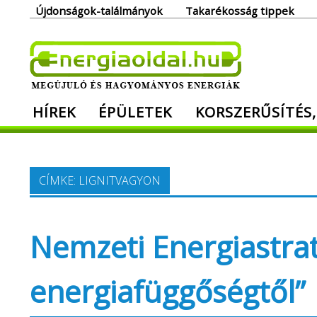
Skip
Újdonságok-találmányok
Takarékosság tippek
to
content
Ener
HÍREK
ÉPÜLETEK
KORSZERŰSÍTÉS,
Megújuló és hagyományos energiák. Min
CÍMKE:
LIGNITVAGYON
Nemzeti Energiastrat
energiafüggőségtől”