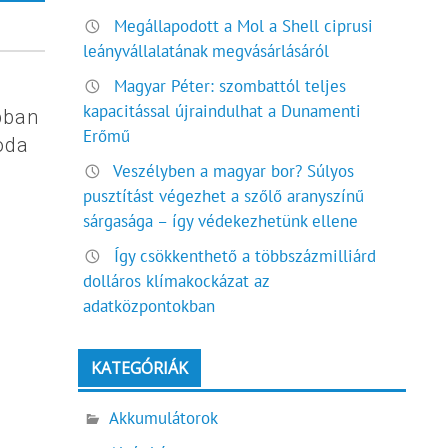
Megállapodott a Mol a Shell ciprusi
leányvállalatának megvásárlásáról
Magyar Péter: szombattól teljes
kapacitással újraindulhat a Dunamenti
abban
Erőmű
oda
Veszélyben a magyar bor? Súlyos
pusztítást végezhet a szőlő aranyszínű
sárgasága – így védekezhetünk ellene
Így csökkenthető a többszázmilliárd
dolláros klímakockázat az
adatközpontokban
KATEGÓRIÁK
Akkumulátorok