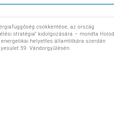
ergiafüggőség csökkentése, az ország
úlélési stratégia” kidolgozására – mondta Holo
 energetikai helyettes államtitkára szerdán
gyesület 59. Vándorgyűlésén.