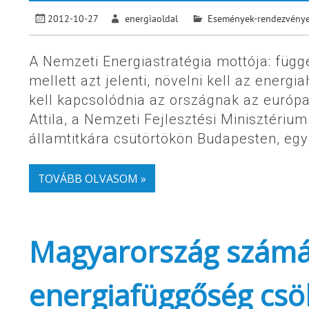
2012-10-27
energiaoldal
Események-rendezvény
A Nemzeti Energiastratégia mottója: füg
mellett azt jelenti, növelni kell az ener
kell kapcsolódnia az országnak az európai
Attila, a Nemzeti Fejlesztési Minisztériu
államtitkára csütörtökön Budapesten, eg
TOVÁBB OLVASOM »
Magyarország számár
energiafüggőség csö