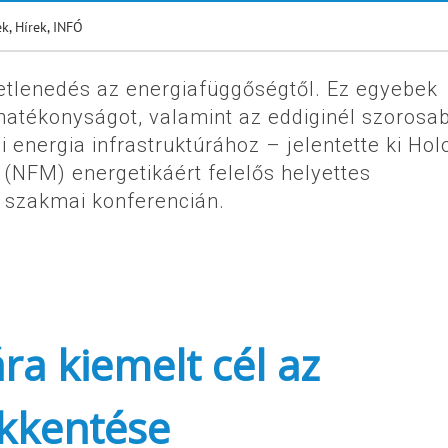
ek
,
Hírek
,
INFÓ
getlenedés az energiafüggőségtől. Ez egyebek
giahatékonyságot, valamint az eddiginél szoros
 energia infrastruktúrához – jelentette ki Hol
m (NFM) energetikáért felelős helyettes
y szakmai konferencián.
a kiemelt cél az
kkentése