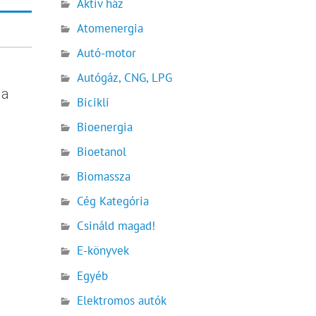
Aktív ház
Atomenergia
Autó-motor
Autógáz, CNG, LPG
da
Bicikli
Bioenergia
Bioetanol
Biomassza
Cég Kategória
Csináld magad!
E-könyvek
Egyéb
Elektromos autók