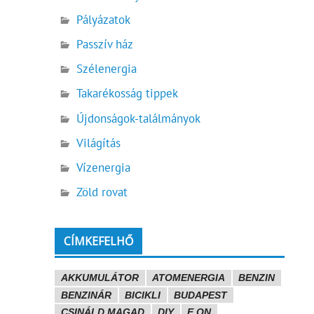
Pályázatok
Passzív ház
Szélenergia
Takarékosság tippek
Újdonságok-találmányok
Világítás
Vízenergia
Zöld rovat
CÍMKEFELHŐ
AKKUMULÁTOR
ATOMENERGIA
BENZIN
BENZINÁR
BICIKLI
BUDAPEST
CSINÁLD MAGAD
DIY
E.ON