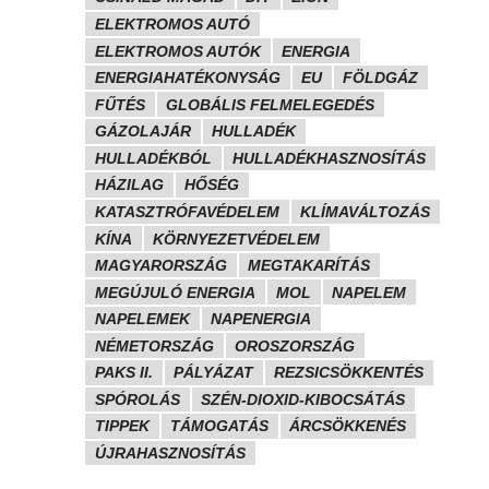
ELEKTROMOS AUTÓ
ELEKTROMOS AUTÓK
ENERGIA
ENERGIAHATÉKONYSÁG
EU
FÖLDGÁZ
FŰTÉS
GLOBÁLIS FELMELEGEDÉS
GÁZOLAJÁR
HULLADÉK
HULLADÉKBÓL
HULLADÉKHASZNOSÍTÁS
HÁZILAG
HŐSÉG
KATASZTRÓFAVÉDELEM
KLÍMAVÁLTOZÁS
KÍNA
KÖRNYEZETVÉDELEM
MAGYARORSZÁG
MEGTAKARÍTÁS
MEGÚJULÓ ENERGIA
MOL
NAPELEM
NAPELEMEK
NAPENERGIA
NÉMETORSZÁG
OROSZORSZÁG
PAKS II.
PÁLYÁZAT
REZSICSÖKKENTÉS
SPÓROLÁS
SZÉN-DIOXID-KIBOCSÁTÁS
TIPPEK
TÁMOGATÁS
ÁRCSÖKKENÉS
ÚJRAHASZNOSÍTÁS