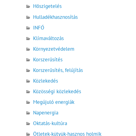
Hőszigetelés
Hulladékhasznosítás
INFÓ
Klímaváltozás
Környezetvédelem
Korszerűsítés
Korszerűsítés, felújítás
Közlekedés
Közösségi közlekedés
Megújuló energiák
Napenergia
Oktatás-kultúra
Ötletek-kütyük-hasznos holmik