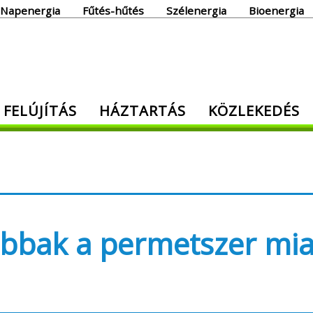
Napenergia
Fűtés-hűtés
Szélenergia
Bioenergia
giaoldal
 FELÚJÍTÁS
HÁZTARTÁS
KÖZLEKEDÉS
den, ami energia!
ibbak a permetszer mia