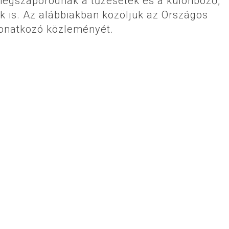
s megszaporodnak a tűzesetek és a különböző,
 is. Az alábbiakban közöljük az Országos
vonatkozó közleményét.