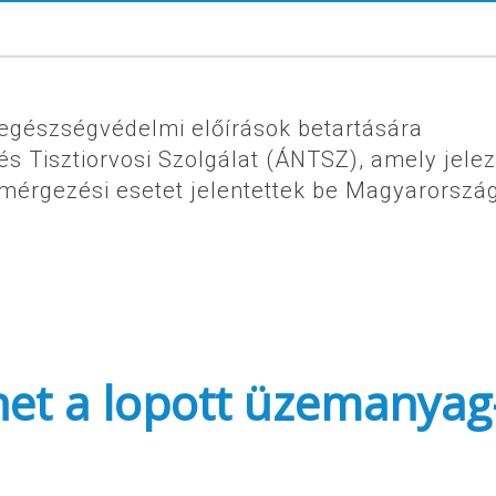
egészségvédelmi előírások betartására
s Tisztiorvosi Szolgálat (ÁNTSZ), amely jelez
 mérgezési esetet jelentettek be Magyarorszá
lhet a lopott üzemanyag