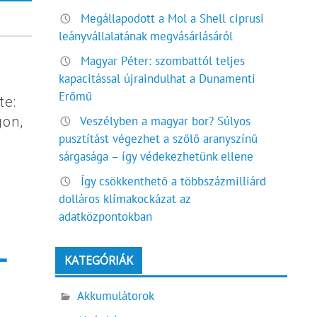
Megállapodott a Mol a Shell ciprusi
leányvállalatának megvásárlásáról
Magyar Péter: szombattól teljes
kapacitással újraindulhat a Dunamenti
Erőmű
te:
Veszélyben a magyar bor? Súlyos
gon,
pusztítást végezhet a szőlő aranyszínű
sárgasága – így védekezhetünk ellene
Így csökkenthető a többszázmilliárd
dolláros klímakockázat az
adatközpontokban
-
KATEGÓRIÁK
Akkumulátorok