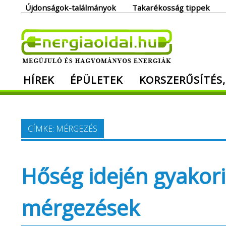
Skip
Újdonságok-találmányok
Takarékosság tippek
to
content
Ener
HÍREK
ÉPÜLETEK
KORSZERŰSÍTÉS,
Megújuló és hagyományos energiák. Min
CÍMKE:
MÉRGEZÉS
Hőség idején gyakor
mérgezések