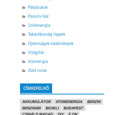
Pályázatok
Passzív ház
Szélenergia
Takarékosság tippek
Újdonságok-találmányok
Világítás
Vízenergia
Zöld rovat
CÍMKEFELHŐ
AKKUMULÁTOR
ATOMENERGIA
BENZIN
BENZINÁR
BICIKLI
BUDAPEST
CSINÁLD MAGAD
DIY
E.ON