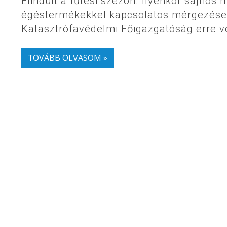
Elindult a fűtési szezon. Ilyenkor sajno
égéstermékekkel kapcsolatos mérgezések
Katasztrófavédelmi Főigazgatóság erre 
TOVÁBB OLVASOM »