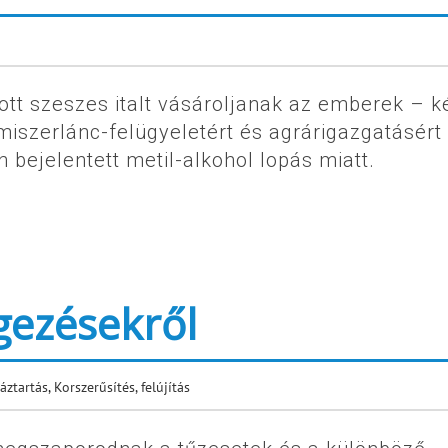
ott szeszes italt vásároljanak az emberek – k
miszerlánc-felügyeletért és agrárigazgatásért
 bejelentett metil-alkohol lopás miatt.
ezésekről
áztartás
,
Korszerűsítés, felújítás