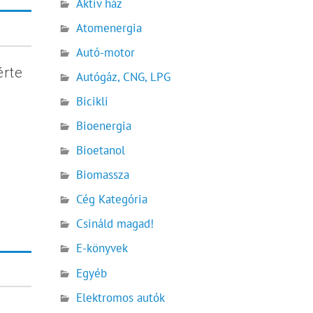
Aktív ház
Atomenergia
Autó-motor
érte
Autógáz, CNG, LPG
Bicikli
Bioenergia
Bioetanol
Biomassza
Cég Kategória
Csináld magad!
E-könyvek
Egyéb
Elektromos autók