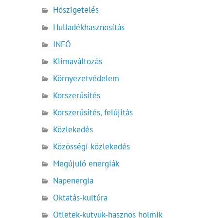
Hőszigetelés
Hulladékhasznosítás
INFÓ
Klímaváltozás
Környezetvédelem
Korszerűsítés
Korszerűsítés, felújítás
Közlekedés
Közösségi közlekedés
Megújuló energiák
Napenergia
Oktatás-kultúra
Ötletek-kütyük-hasznos holmik