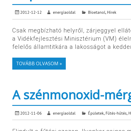
2012-12-12
energiaoldal
Bioetanol
,
Hírek
Csak megbízható helyről, zárjeggyel ellát
a Vidékfejlesztési Minisztérium (VM) élel
felelős államtitkára a lakosságot a kedden
TOVÁBB OLVASOM »
A szénmonoxid-mérg
2012-11-06
energiaoldal
Épületek
,
Fűtés-hűtés
,
H