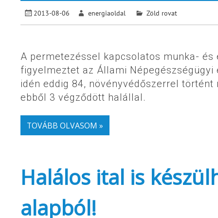
2013-08-06
energiaoldal
Zöld rovat
A permetezéssel kapcsolatos munka- és 
figyelmeztet az Állami Népegészségügyi é
idén eddig 84, növényvédőszerrel történt
ebből 3 végződött halállal.
TOVÁBB OLVASOM »
Halálos ital is készü
alapból!