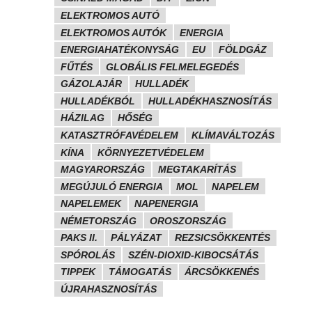
ELEKTROMOS AUTÓ
ELEKTROMOS AUTÓK
ENERGIA
ENERGIAHATÉKONYSÁG
EU
FÖLDGÁZ
FŰTÉS
GLOBÁLIS FELMELEGEDÉS
GÁZOLAJÁR
HULLADÉK
HULLADÉKBÓL
HULLADÉKHASZNOSÍTÁS
HÁZILAG
HŐSÉG
KATASZTRÓFAVÉDELEM
KLÍMAVÁLTOZÁS
KÍNA
KÖRNYEZETVÉDELEM
MAGYARORSZÁG
MEGTAKARÍTÁS
MEGÚJULÓ ENERGIA
MOL
NAPELEM
NAPELEMEK
NAPENERGIA
NÉMETORSZÁG
OROSZORSZÁG
PAKS II.
PÁLYÁZAT
REZSICSÖKKENTÉS
SPÓROLÁS
SZÉN-DIOXID-KIBOCSÁTÁS
TIPPEK
TÁMOGATÁS
ÁRCSÖKKENÉS
ÚJRAHASZNOSÍTÁS