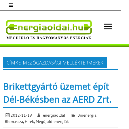
Skip
to
content
Energ
Megújuló és hagyományos energiák.
Minden, ami energia!
CÍMKE:
MEZŐGAZDASÁGI MELLÉKTERMÉKEK
Brikettgyártó üzemet épít
Dél-Békésben az AERD Zrt.
2012-11-19
energiaoldal
Bioenergia
,
Biomassza
,
Hírek
,
Megújuló energiák