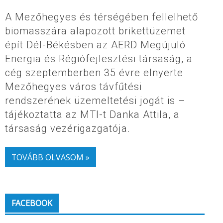
A Mezőhegyes és térségében fellelhető
biomasszára alapozott brikettüzemet
épít Dél-Békésben az AERD Megújuló
Energia és Régiófejlesztési társaság, a
cég szeptemberben 35 évre elnyerte
Mezőhegyes város távfűtési
rendszerének üzemeltetési jogát is –
tájékoztatta az MTI-t Danka Attila, a
társaság vezérigazgatója.
TOVÁBB OLVASOM »
FACEBOOK