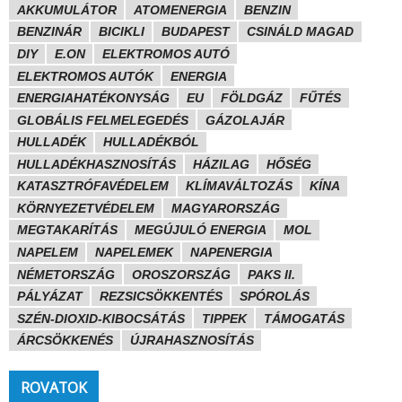
AKKUMULÁTOR
ATOMENERGIA
BENZIN
BENZINÁR
BICIKLI
BUDAPEST
CSINÁLD MAGAD
DIY
E.ON
ELEKTROMOS AUTÓ
ELEKTROMOS AUTÓK
ENERGIA
ENERGIAHATÉKONYSÁG
EU
FÖLDGÁZ
FŰTÉS
GLOBÁLIS FELMELEGEDÉS
GÁZOLAJÁR
HULLADÉK
HULLADÉKBÓL
HULLADÉKHASZNOSÍTÁS
HÁZILAG
HŐSÉG
KATASZTRÓFAVÉDELEM
KLÍMAVÁLTOZÁS
KÍNA
KÖRNYEZETVÉDELEM
MAGYARORSZÁG
MEGTAKARÍTÁS
MEGÚJULÓ ENERGIA
MOL
NAPELEM
NAPELEMEK
NAPENERGIA
NÉMETORSZÁG
OROSZORSZÁG
PAKS II.
PÁLYÁZAT
REZSICSÖKKENTÉS
SPÓROLÁS
SZÉN-DIOXID-KIBOCSÁTÁS
TIPPEK
TÁMOGATÁS
ÁRCSÖKKENÉS
ÚJRAHASZNOSÍTÁS
ROVATOK