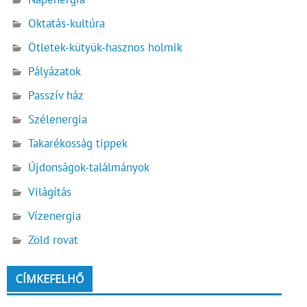
Oktatás-kultúra
Ötletek-kütyük-hasznos holmik
Pályázatok
Passzív ház
Szélenergia
Takarékosság tippek
Újdonságok-találmányok
Világítás
Vízenergia
Zöld rovat
CÍMKEFELHŐ