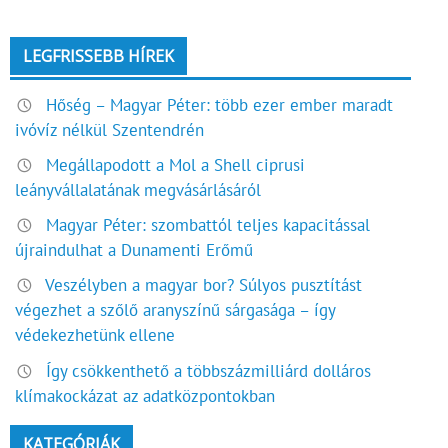
LEGFRISSEBB HÍREK
Hőség – Magyar Péter: több ezer ember maradt
ivóvíz nélkül Szentendrén
Megállapodott a Mol a Shell ciprusi
leányvállalatának megvásárlásáról
Magyar Péter: szombattól teljes kapacitással
újraindulhat a Dunamenti Erőmű
Veszélyben a magyar bor? Súlyos pusztítást
végezhet a szőlő aranyszínű sárgasága – így
védekezhetünk ellene
Így csökkenthető a többszázmilliárd dolláros
klímakockázat az adatközpontokban
KATEGÓRIÁK