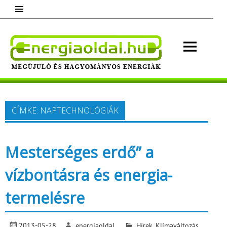
Skip
to
content
Energ
Megújuló és hagyományos energiák.
Minden, ami energia!
CÍMKE:
NAPTECHNOLÓGIÁK
Mesterséges erdő” a
vízbontásra és energia-
termelésre
2013-05-28
energiaoldal
Hírek
,
Klímaváltozás
,