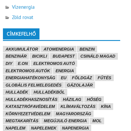
Vízenergia
Zöld rovat
CÍMKEFELHŐ
AKKUMULÁTOR
ATOMENERGIA
BENZIN
BENZINÁR
BICIKLI
BUDAPEST
CSINÁLD MAGAD
DIY
E.ON
ELEKTROMOS AUTÓ
ELEKTROMOS AUTÓK
ENERGIA
ENERGIAHATÉKONYSÁG
EU
FÖLDGÁZ
FŰTÉS
GLOBÁLIS FELMELEGEDÉS
GÁZOLAJÁR
HULLADÉK
HULLADÉKBÓL
HULLADÉKHASZNOSÍTÁS
HÁZILAG
HŐSÉG
KATASZTRÓFAVÉDELEM
KLÍMAVÁLTOZÁS
KÍNA
KÖRNYEZETVÉDELEM
MAGYARORSZÁG
MEGTAKARÍTÁS
MEGÚJULÓ ENERGIA
MOL
NAPELEM
NAPELEMEK
NAPENERGIA