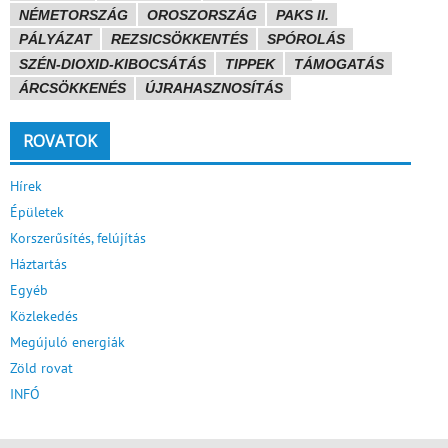
NÉMETORSZÁG
OROSZORSZÁG
PAKS II.
PÁLYÁZAT
REZSICSÖKKENTÉS
SPÓROLÁS
SZÉN-DIOXID-KIBOCSÁTÁS
TIPPEK
TÁMOGATÁS
ÁRCSÖKKENÉS
ÚJRAHASZNOSÍTÁS
ROVATOK
Hírek
Épületek
Korszerűsítés, felújítás
Háztartás
Egyéb
Közlekedés
Megújuló energiák
Zöld rovat
INFÓ