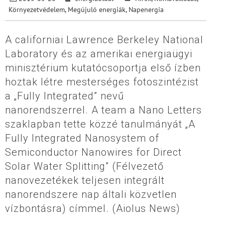
Környezetvédelem
,
Megújuló energiák
,
Napenergia
A californiai Lawrence Berkeley National
Laboratory és az amerikai energiaügyi
minisztérium kutatócsoportja első ízben
hoztak létre mesterséges fotoszintézist
a „Fully Integrated” nevű
nanorendszerrel. A team a Nano Letters
szaklapban tette közzé tanulmányát „A
Fully Integrated Nanosystem of
Semiconductor Nanowires for Direct
Solar Water Splitting” (Félvezető
nanovezetékek teljesen integrált
nanorendszere nap általi közvetlen
vízbontásra) címmel. (Aiolus News)