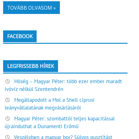
TOVÁBB OLVASOM »
FACEBOOK
LEGFRISSEBB HÍREK
Hőség – Magyar Péter: több ezer ember maradt
ivóvíz nélkül Szentendrén
Megállapodott a Mol a Shell ciprusi
leányvállalatának megvásárlásáról
Magyar Péter: szombattól teljes kapacitással
újraindulhat a Dunamenti Erőmű
Veszélyben a magyar bor? Súlyos pusztítást