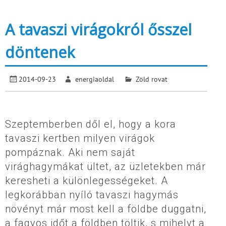
A tavaszi virágokról ősszel
döntenek
2014-09-23
energiaoldal
Zöld rovat
Szeptemberben dől el, hogy a kora
tavaszi kertben milyen virágok
pompáznak. Aki nem saját
virághagymákat ültet, az üzletekben már
keresheti a különlegességeket. A
legkorábban nyíló tavaszi hagymás
növényt már most kell a földbe duggatni,
a fagyos időt a földben töltik, s mihelyt a