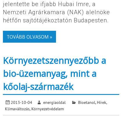
jelentette be ifjabb Hubai Imre, a
Nemzeti Agrárkamara (NAK) alelnöke
hétfőn sajtótájékoztatón Budapesten.
TOVÁBB OLVASOM »
Környezetszennyezőbb a
bio-üzemanyag, mint a
kőolaj-származék
2013-10-04
energiaoldal
Bioetanol
,
Hírek
,
Klímaváltozás
,
Környezetvédelem