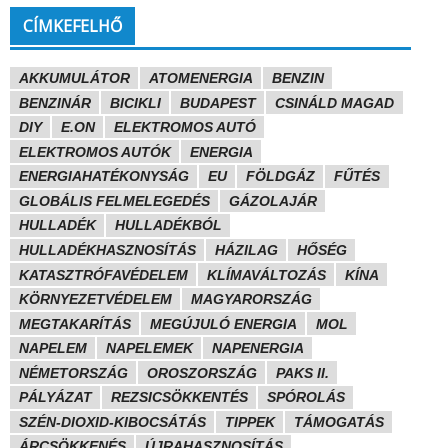
CÍMKEFELHŐ
AKKUMULÁTOR
ATOMENERGIA
BENZIN
BENZINÁR
BICIKLI
BUDAPEST
CSINÁLD MAGAD
DIY
E.ON
ELEKTROMOS AUTÓ
ELEKTROMOS AUTÓK
ENERGIA
ENERGIAHATÉKONYSÁG
EU
FÖLDGÁZ
FŰTÉS
GLOBÁLIS FELMELEGEDÉS
GÁZOLAJÁR
HULLADÉK
HULLADÉKBÓL
HULLADÉKHASZNOSÍTÁS
HÁZILAG
HŐSÉG
KATASZTRÓFAVÉDELEM
KLÍMAVÁLTOZÁS
KÍNA
KÖRNYEZETVÉDELEM
MAGYARORSZÁG
MEGTAKARÍTÁS
MEGÚJULÓ ENERGIA
MOL
NAPELEM
NAPELEMEK
NAPENERGIA
NÉMETORSZÁG
OROSZORSZÁG
PAKS II.
PÁLYÁZAT
REZSICSÖKKENTÉS
SPÓROLÁS
SZÉN-DIOXID-KIBOCSÁTÁS
TIPPEK
TÁMOGATÁS
ÁRCSÖKKENÉS
ÚJRAHASZNOSÍTÁS