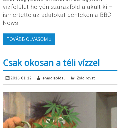
vízfelület helyén szárazföld alakult ki –
ismertette az adatokat pénteken a BBC
News.
TOVÁBB OLVASOM »
Csak okosan a téli vízzel
2016-01-12
energiaoldal
Zöld rovat