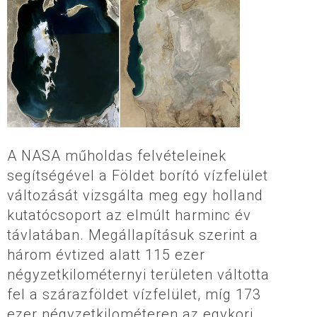
A NASA műholdas felvételeinek
segítségével a Földet borító vízfelület
változását vizsgálta meg egy holland
kutatócsoport az elmúlt harminc év
távlatában. Megállapításuk szerint a
három évtized alatt 115 ezer
négyzetkilométernyi területen váltotta
fel a szárazföldet vízfelület, míg 173
ezer négyzetkilométeren az egykori