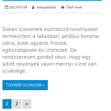
2013-07-04
energiaoldal
Zöld rovat
Sokan szeretnek különböző növényeket
termeszteni a lakásban, például konyhai
célra, ezek ugyanis frissek,
egészségesek és ízletesek. De
rendszeresen gondot okoz, hogy egy
adott növények vajon mennyi vízre van
szüksége…
TOVÁBB OLVASOM »
1
2
»