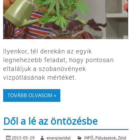
Ilyenkor, tél derekán az egyik
legnehezebb feladat, hogy pontosan
eltaláljuk a szobanövények
vízpótlásának mértékét.
TOVÁBB OLVASOM »
Dől a lé az öntözésbe
2015-05-29
energiaoldal
INFÓ
,
Pályázatok
,
Zöld