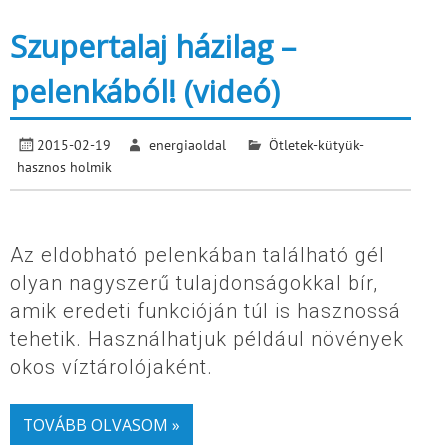
Szupertalaj házilag –
pelenkából! (videó)
2015-02-19
energiaoldal
Ötletek-kütyük-
hasznos holmik
Az eldobható pelenkában található gél
olyan nagyszerű tulajdonságokkal bír,
amik eredeti funkcióján túl is hasznossá
tehetik. Használhatjuk például növények
okos víztárolójaként.
TOVÁBB OLVASOM »