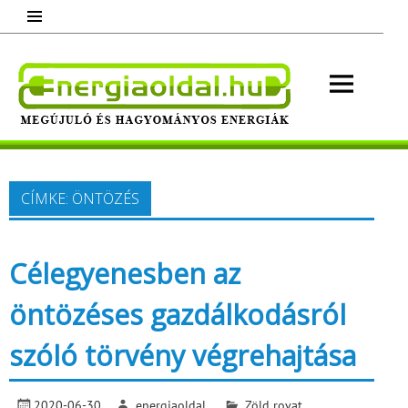
Skip
to
content
Energ
Megújuló és hagyományos energiák.
Minden, ami energia!
CÍMKE:
ÖNTÖZÉS
Célegyenesben az
öntözéses gazdálkodásról
szóló törvény végrehajtása
2020-06-30
energiaoldal
Zöld rovat