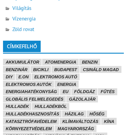
Világítás
Vízenergia
Zöld rovat
CÍMKEFELHŐ
AKKUMULÁTOR
ATOMENERGIA
BENZIN
BENZINÁR
BICIKLI
BUDAPEST
CSINÁLD MAGAD
DIY
E.ON
ELEKTROMOS AUTÓ
ELEKTROMOS AUTÓK
ENERGIA
ENERGIAHATÉKONYSÁG
EU
FÖLDGÁZ
FŰTÉS
GLOBÁLIS FELMELEGEDÉS
GÁZOLAJÁR
HULLADÉK
HULLADÉKBÓL
HULLADÉKHASZNOSÍTÁS
HÁZILAG
HŐSÉG
KATASZTRÓFAVÉDELEM
KLÍMAVÁLTOZÁS
KÍNA
KÖRNYEZETVÉDELEM
MAGYARORSZÁG