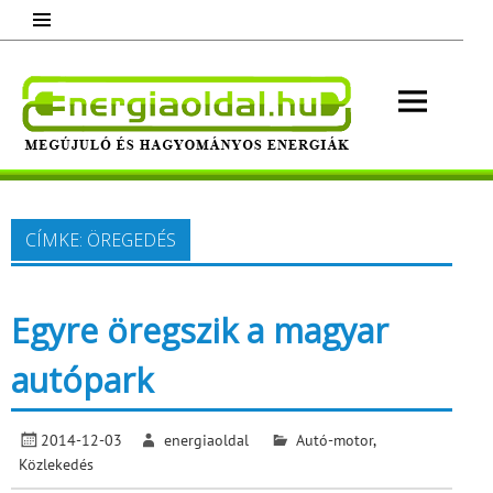
Skip
to
content
Energ
Megújuló és hagyományos energiák.
Minden, ami energia!
CÍMKE:
ÖREGEDÉS
Egyre öregszik a magyar
autópark
2014-12-03
energiaoldal
Autó-motor
,
Közlekedés