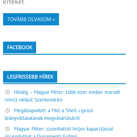
értéket.
TOVÁBB OLVASOM »
FACEBOOK
LEGFRISSEBB HÍREK
Hőség – Magyar Péter: több ezer ember maradt
ivóvíz nélkül Szentendrén
Megállapodott a Mol a Shell ciprusi
leányvállalatának megvásárlásáról
Magyar Péter: szombattól teljes kapacitással
újraindulhat a Dunamenti Erőmű