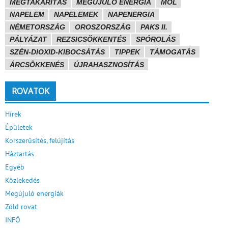
MEGTAKARÍTÁS
MEGÚJULÓ ENERGIA
MOL
NAPELEM
NAPELEMEK
NAPENERGIA
NÉMETORSZÁG
OROSZORSZÁG
PAKS II.
PÁLYÁZAT
REZSICSÖKKENTÉS
SPÓROLÁS
SZÉN-DIOXID-KIBOCSÁTÁS
TIPPEK
TÁMOGATÁS
ÁRCSÖKKENÉS
ÚJRAHASZNOSÍTÁS
ROVATOK
Hírek
Épületek
Korszerűsítés, felújítás
Háztartás
Egyéb
Közlekedés
Megújuló energiák
Zöld rovat
INFÓ