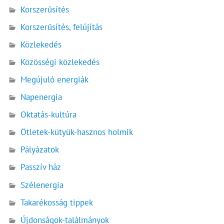
Korszerűsítés
Korszerűsítés, felújítás
Közlekedés
Közösségi közlekedés
Megújuló energiák
Napenergia
Oktatás-kultúra
Ötletek-kütyük-hasznos holmik
Pályázatok
Passzív ház
Szélenergia
Takarékosság tippek
Újdonságok-találmányok