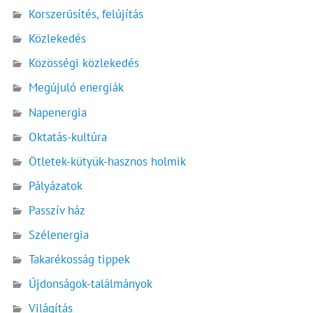
Korszerűsítés, felújítás
Közlekedés
Közösségi közlekedés
Megújuló energiák
Napenergia
Oktatás-kultúra
Ötletek-kütyük-hasznos holmik
Pályázatok
Passzív ház
Szélenergia
Takarékosság tippek
Újdonságok-találmányok
Világítás