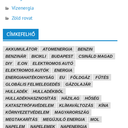
Vízenergia
Zöld rovat
CÍMKEFELHŐ
AKKUMULÁTOR
ATOMENERGIA
BENZIN
BENZINÁR
BICIKLI
BUDAPEST
CSINÁLD MAGAD
DIY
E.ON
ELEKTROMOS AUTÓ
ELEKTROMOS AUTÓK
ENERGIA
ENERGIAHATÉKONYSÁG
EU
FÖLDGÁZ
FŰTÉS
GLOBÁLIS FELMELEGEDÉS
GÁZOLAJÁR
HULLADÉK
HULLADÉKBÓL
HULLADÉKHASZNOSÍTÁS
HÁZILAG
HŐSÉG
KATASZTRÓFAVÉDELEM
KLÍMAVÁLTOZÁS
KÍNA
KÖRNYEZETVÉDELEM
MAGYARORSZÁG
MEGTAKARÍTÁS
MEGÚJULÓ ENERGIA
MOL
NAPELEM
NAPELEMEK
NAPENERGIA