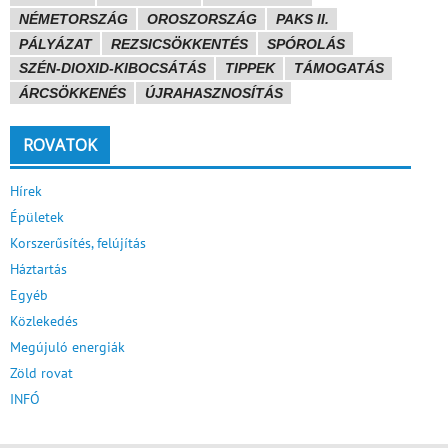
NÉMETORSZÁG
OROSZORSZÁG
PAKS II.
PÁLYÁZAT
REZSICSÖKKENTÉS
SPÓROLÁS
SZÉN-DIOXID-KIBOCSÁTÁS
TIPPEK
TÁMOGATÁS
ÁRCSÖKKENÉS
ÚJRAHASZNOSÍTÁS
ROVATOK
Hírek
Épületek
Korszerűsítés, felújítás
Háztartás
Egyéb
Közlekedés
Megújuló energiák
Zöld rovat
INFÓ