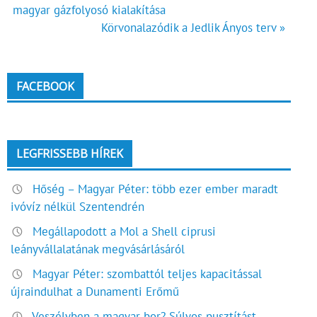
magyar gázfolyosó kialakítása
navigáció
Körvonalazódik a Jedlik Ányos terv »
FACEBOOK
LEGFRISSEBB HÍREK
Hőség – Magyar Péter: több ezer ember maradt
ivóvíz nélkül Szentendrén
Megállapodott a Mol a Shell ciprusi
leányvállalatának megvásárlásáról
Magyar Péter: szombattól teljes kapacitással
újraindulhat a Dunamenti Erőmű
Veszélyben a magyar bor? Súlyos pusztítást