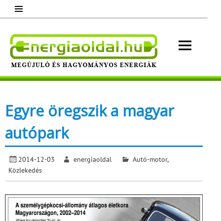
Skip
to
content
Energ
Megújuló és hagyományos energiák.
Minden, ami energia!
Egyre öregszik a magyar
autópark
2014-12-03
energiaoldal
Autó-motor
,
Közlekedés