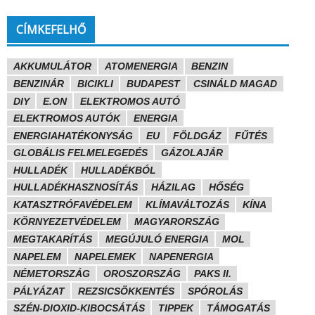
CÍMKEFELHŐ
AKKUMULÁTOR
ATOMENERGIA
BENZIN
BENZINÁR
BICIKLI
BUDAPEST
CSINÁLD MAGAD
DIY
E.ON
ELEKTROMOS AUTÓ
ELEKTROMOS AUTÓK
ENERGIA
ENERGIAHATÉKONYSÁG
EU
FÖLDGÁZ
FŰTÉS
GLOBÁLIS FELMELEGEDÉS
GÁZOLAJÁR
HULLADÉK
HULLADÉKBÓL
HULLADÉKHASZNOSÍTÁS
HÁZILAG
HŐSÉG
KATASZTRÓFAVÉDELEM
KLÍMAVÁLTOZÁS
KÍNA
KÖRNYEZETVÉDELEM
MAGYARORSZÁG
MEGTAKARÍTÁS
MEGÚJULÓ ENERGIA
MOL
NAPELEM
NAPELEMEK
NAPENERGIA
NÉMETORSZÁG
OROSZORSZÁG
PAKS II.
PÁLYÁZAT
REZSICSÖKKENTÉS
SPÓROLÁS
SZÉN-DIOXID-KIBOCSÁTÁS
TIPPEK
TÁMOGATÁS