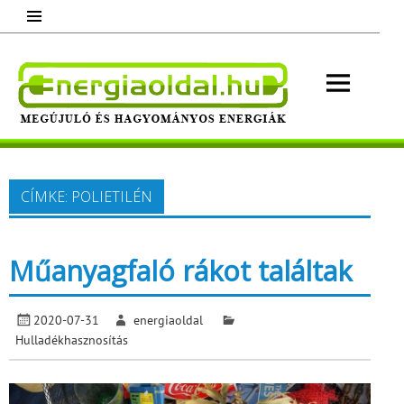
Skip
to
content
Energ
Megújuló és hagyományos energiák.
Minden, ami energia!
CÍMKE:
POLIETILÉN
Műanyagfaló rákot találtak
2020-07-31
energiaoldal
Hulladékhasznosítás