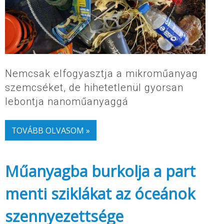
Nemcsak elfogyasztja a mikroműanyag
szemcséket, de hihetetlenül gyorsan
lebontja nanoműanyaggá
TOVÁBB OLVASOM »
Műanyagba burkolja a part
menti sziklákat az óceánok
szennyezettsége