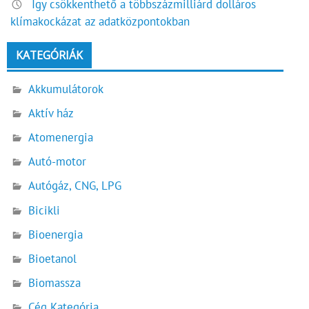
Így csökkenthető a többszázmilliárd dolláros
klímakockázat az adatközpontokban
KATEGÓRIÁK
Akkumulátorok
Aktív ház
Atomenergia
Autó-motor
Autógáz, CNG, LPG
Bicikli
Bioenergia
Bioetanol
Biomassza
Cég Kategória