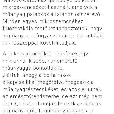
Mateos-Cárdenas gömbölyű polietilén
mikroszemcséket használt, amelyek a
műanyag palackok általános összetevői.
Minden egyes mikroszemcséhez
fluoreszkáló festéket tapasztottak, hogy
a műanyag elfogyasztását és lebontását
mikroszkóppal követni tudják.
A mikroszemcséket a rákfélék egy
mikronnál kisebb, nanoméretű
műanyaggá bontották le.
„Láttuk, ahogy a bolharákok
álkapcsaikkal megőrölve megeszik a
műanyagrészecskéket, és azok eljutnak
az emésztőrendszerbe, de azt még nem
értjük, miként bontják le ezek az állatok
a műanyagot. Tanulmányoznunk kell