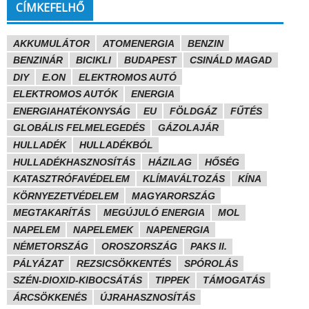
CÍMKEFELHŐ
AKKUMULÁTOR
ATOMENERGIA
BENZIN
BENZINÁR
BICIKLI
BUDAPEST
CSINÁLD MAGAD
DIY
E.ON
ELEKTROMOS AUTÓ
ELEKTROMOS AUTÓK
ENERGIA
ENERGIAHATÉKONYSÁG
EU
FÖLDGÁZ
FŰTÉS
GLOBÁLIS FELMELEGEDÉS
GÁZOLAJÁR
HULLADÉK
HULLADÉKBÓL
HULLADÉKHASZNOSÍTÁS
HÁZILAG
HŐSÉG
KATASZTRÓFAVÉDELEM
KLÍMAVÁLTOZÁS
KÍNA
KÖRNYEZETVÉDELEM
MAGYARORSZÁG
MEGTAKARÍTÁS
MEGÚJULÓ ENERGIA
MOL
NAPELEM
NAPELEMEK
NAPENERGIA
NÉMETORSZÁG
OROSZORSZÁG
PAKS II.
PÁLYÁZAT
REZSICSÖKKENTÉS
SPÓROLÁS
SZÉN-DIOXID-KIBOCSÁTÁS
TIPPEK
TÁMOGATÁS
ÁRCSÖKKENÉS
ÚJRAHASZNOSÍTÁS