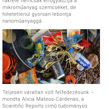
rákféle nemcsak elfogyasztja a
mikroműanyag szemcséket, de
hihetetlenül gyorsan lebontja
nanoműanyaggá.
Teljesen váratlan volt felfedezésünk –
mondta Alicia Mateos-Cárdenas, a
Scientific Reports című tudományos