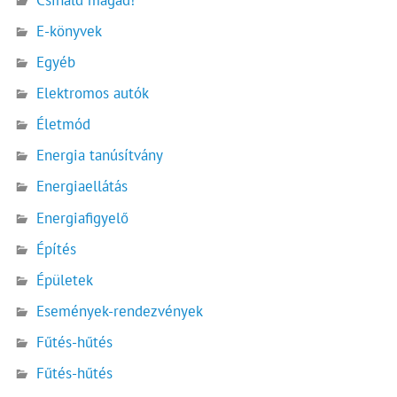
Csináld magad!
E-könyvek
Egyéb
Elektromos autók
Életmód
Energia tanúsítvány
Energiaellátás
Energiafigyelő
Építés
Épületek
Események-rendezvények
Fűtés-hűtés
Fűtés-hűtés