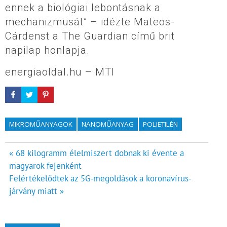
ennek a biológiai lebontásnak a
mechanizmusát” – idézte Mateos-
Cárdenst a The Guardian című brit
napilap honlapja.
energiaoldal.hu – MTI
MIKROMŰANYAGOK
NANOMŰANYAG
POLIETILÉN
Bejegyzés
« 68 kilogramm élelmiszert dobnak ki évente a
magyarok fejenként
navigáció
Felértékelődtek az 5G-megoldások a koronavírus-
járvány miatt »