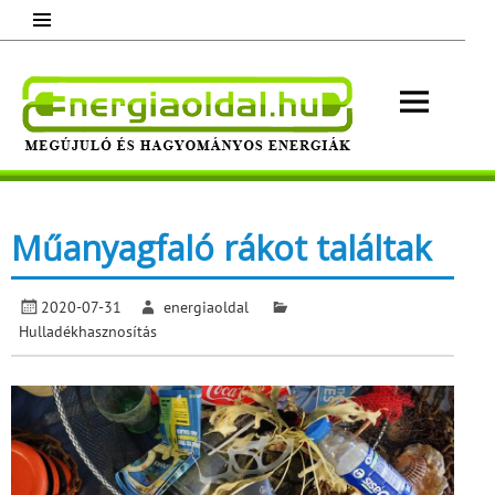
Skip
to
content
Energ
Megújuló és hagyományos energiák.
Minden, ami energia!
Műanyagfaló rákot találtak
2020-07-31
energiaoldal
Hulladékhasznosítás