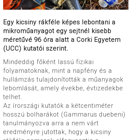
Egy kicsiny rákféle képes lebontani a
mikroműanyagot egy sejtnél kisebb
méretűvé 96 óra alatt a Corki Egyetem
(UCC) kutatói szerint.
Mindeddig főként lassú fizikai
folyamatoknak, mint a napfény és a
hullámzás tulajdonították a műanyagok
lebomlását, amely évekbe, évtizedekbe
telhet.
Az írországi kutatók a kétcentiméter
hosszú bolharákot (Gammarus duebeni)
tanulmányozva arra a nem várt
eredményre jutottak, hogy a kicsiny