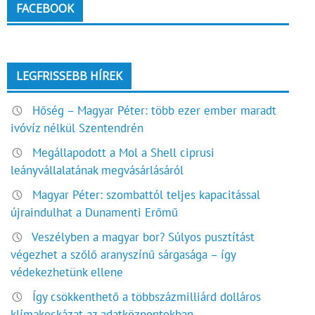
FACEBOOK
LEGFRISSEBB HÍREK
Hőség – Magyar Péter: több ezer ember maradt
ivóvíz nélkül Szentendrén
Megállapodott a Mol a Shell ciprusi
leányvállalatának megvásárlásáról
Magyar Péter: szombattól teljes kapacitással
újraindulhat a Dunamenti Erőmű
Veszélyben a magyar bor? Súlyos pusztítást
végezhet a szőlő aranyszínű sárgasága – így
védekezhetünk ellene
Így csökkenthető a többszázmilliárd dolláros
klímakockázat az adatközpontokban