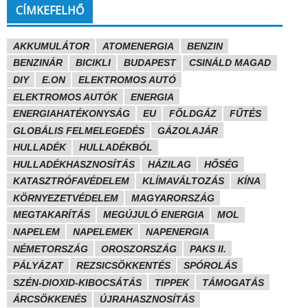
CÍMKEFELHŐ
AKKUMULÁTOR
ATOMENERGIA
BENZIN
BENZINÁR
BICIKLI
BUDAPEST
CSINÁLD MAGAD
DIY
E.ON
ELEKTROMOS AUTÓ
ELEKTROMOS AUTÓK
ENERGIA
ENERGIAHATÉKONYSÁG
EU
FÖLDGÁZ
FŰTÉS
GLOBÁLIS FELMELEGEDÉS
GÁZOLAJÁR
HULLADÉK
HULLADÉKBÓL
HULLADÉKHASZNOSÍTÁS
HÁZILAG
HŐSÉG
KATASZTRÓFAVÉDELEM
KLÍMAVÁLTOZÁS
KÍNA
KÖRNYEZETVÉDELEM
MAGYARORSZÁG
MEGTAKARÍTÁS
MEGÚJULÓ ENERGIA
MOL
NAPELEM
NAPELEMEK
NAPENERGIA
NÉMETORSZÁG
OROSZORSZÁG
PAKS II.
PÁLYÁZAT
REZSICSÖKKENTÉS
SPÓROLÁS
SZÉN-DIOXID-KIBOCSÁTÁS
TIPPEK
TÁMOGATÁS
ÁRCSÖKKENÉS
ÚJRAHASZNOSÍTÁS