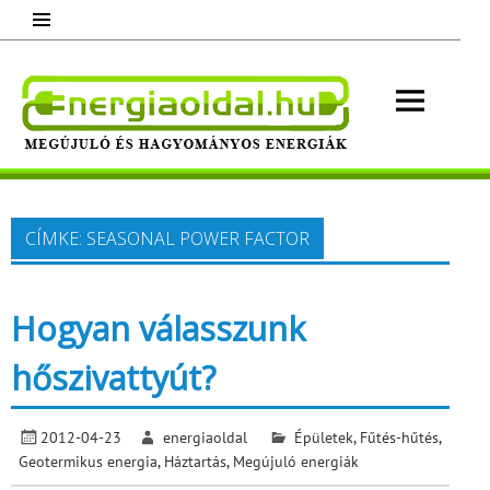
Skip
to
content
Energ
Megújuló és hagyományos energiák.
Minden, ami energia!
CÍMKE:
SEASONAL POWER FACTOR
Hogyan válasszunk
hőszivattyút?
2012-04-23
energiaoldal
Épületek
,
Fűtés-hűtés
,
Geotermikus energia
,
Háztartás
,
Megújuló energiák