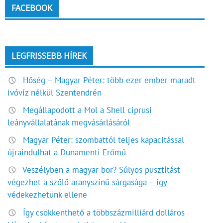
FACEBOOK
LEGFRISSEBB HÍREK
Hőség – Magyar Péter: több ezer ember maradt
ivóvíz nélkül Szentendrén
Megállapodott a Mol a Shell ciprusi
leányvállalatának megvásárlásáról
Magyar Péter: szombattól teljes kapacitással
újraindulhat a Dunamenti Erőmű
Veszélyben a magyar bor? Súlyos pusztítást
végezhet a szőlő aranyszínű sárgasága – így
védekezhetünk ellene
Így csökkenthető a többszázmilliárd dolláros