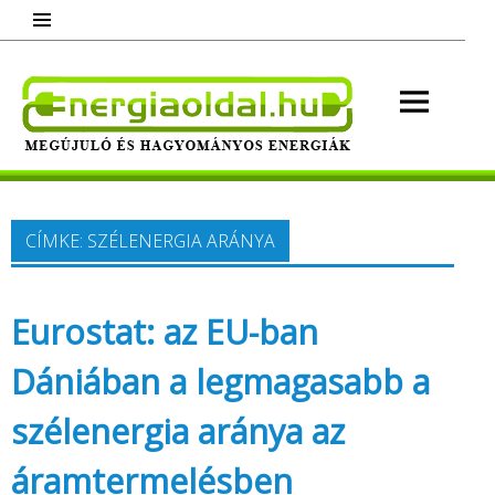
Skip
to
content
Energ
Megújuló és hagyományos energiák.
Minden, ami energia!
CÍMKE:
SZÉLENERGIA ARÁNYA
Eurostat: az EU-ban
Dániában a legmagasabb a
szélenergia aránya az
áramtermelésben