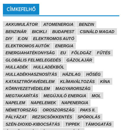
CÍMKEFELHŐ
AKKUMULÁTOR
ATOMENERGIA
BENZIN
BENZINÁR
BICIKLI
BUDAPEST
CSINÁLD MAGAD
DIY
E.ON
ELEKTROMOS AUTÓ
ELEKTROMOS AUTÓK
ENERGIA
ENERGIAHATÉKONYSÁG
EU
FÖLDGÁZ
FŰTÉS
GLOBÁLIS FELMELEGEDÉS
GÁZOLAJÁR
HULLADÉK
HULLADÉKBÓL
HULLADÉKHASZNOSÍTÁS
HÁZILAG
HŐSÉG
KATASZTRÓFAVÉDELEM
KLÍMAVÁLTOZÁS
KÍNA
KÖRNYEZETVÉDELEM
MAGYARORSZÁG
MEGTAKARÍTÁS
MEGÚJULÓ ENERGIA
MOL
NAPELEM
NAPELEMEK
NAPENERGIA
NÉMETORSZÁG
OROSZORSZÁG
PAKS II.
PÁLYÁZAT
REZSICSÖKKENTÉS
SPÓROLÁS
SZÉN-DIOXID-KIBOCSÁTÁS
TIPPEK
TÁMOGATÁS