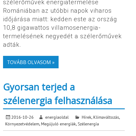
szélerőművek energiatermelése
Romániában az utóbbi napok viharos
időjárása miatt: kedden este az ország
10,8 gigawattos villamosenergia-
termelésének negyedét a szélerőművek
adták.
TOVÁBB OLVASOM »
Gyorsan terjed a
szélenergia felhasználása
2016-10-26
energiaoldal
Hírek
,
Klímaváltozás
,
Környezetvédelem
,
Megújuló energiák
,
Szélenergia