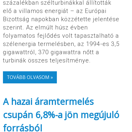
százalékban szélturbinákkal állították
elő a villamos energiát – az Európai
Bizottság napokban közzétette jelentése
szerint. Az elmúlt húsz évben
folyamatos fejlődés volt tapasztalható a
szélenergia termelésben, az 1994-es 3,5
gigawattról, 370 gigawattra nőtt a
turbinák összes teljesítménye.
TOVÁBB OLVASOM »
A hazai áramtermelés
csupán 6,8%-a jön megújuló
forrásból