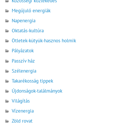
Közösségi közlekedés
Megújuló energiák
Napenergia
Oktatás-kultúra
Ötletek-kütyük-hasznos holmik
Pályázatok
Passzív ház
Szélenergia
Takarékosság tippek
Újdonságok-találmányok
Világítás
Vízenergia
Zöld rovat