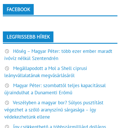
FACEBOOK
LEGFRISSEBB HÍREK
Hőség – Magyar Péter: több ezer ember maradt
ivóvíz nélkül Szentendrén
Megállapodott a Mol a Shell ciprusi
leányvállalatának megvásárlásáról
Magyar Péter: szombattól teljes kapacitással
újraindulhat a Dunamenti Erőmű
Veszélyben a magyar bor? Súlyos pusztítást
végezhet a szőlő aranyszínű sárgasága – így
védekezhetünk ellene
Így csökkenthető a többszázmilliárd dolláros