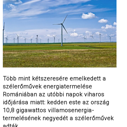
Több mint kétszeresére emelkedett a
szélerőművek energiatermelése
Romániában az utóbbi napok viharos
időjárása miatt: kedden este az ország
10,8 gigawattos villamosenergia-
termelésének negyedét a szélerőművek
adták.