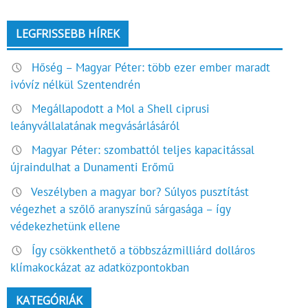
LEGFRISSEBB HÍREK
Hőség – Magyar Péter: több ezer ember maradt
ivóvíz nélkül Szentendrén
Megállapodott a Mol a Shell ciprusi
leányvállalatának megvásárlásáról
Magyar Péter: szombattól teljes kapacitással
újraindulhat a Dunamenti Erőmű
Veszélyben a magyar bor? Súlyos pusztítást
végezhet a szőlő aranyszínű sárgasága – így
védekezhetünk ellene
Így csökkenthető a többszázmilliárd dolláros
klímakockázat az adatközpontokban
KATEGÓRIÁK