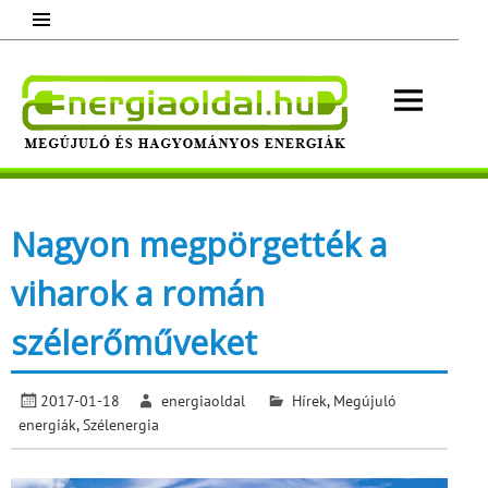
Skip
to
content
Energ
Megújuló és hagyományos energiák.
Minden, ami energia!
Nagyon megpörgették a
viharok a román
szélerőműveket
2017-01-18
energiaoldal
Hírek
,
Megújuló
energiák
,
Szélenergia