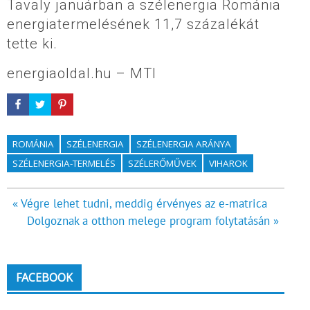
Tavaly januárban a szélenergia Románia
energiatermelésének 11,7 százalékát
tette ki.
energiaoldal.hu – MTI
ROMÁNIA
SZÉLENERGIA
SZÉLENERGIA ARÁNYA
SZÉLENERGIA-TERMELÉS
SZÉLERŐMŰVEK
VIHAROK
Bejegyzés
« Végre lehet tudni, meddig érvényes az e-matrica
Dolgoznak a otthon melege program folytatásán »
navigáció
FACEBOOK