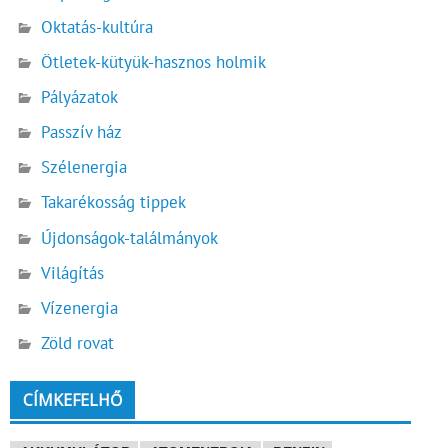
Oktatás-kultúra
Ötletek-kütyük-hasznos holmik
Pályázatok
Passzív ház
Szélenergia
Takarékosság tippek
Újdonságok-találmányok
Világítás
Vízenergia
Zöld rovat
CÍMKEFELHŐ