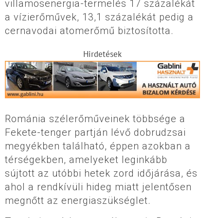
villamosenergia-termelés 17 százalékát
a vízierőművek, 13,1 százalékát pedig a
cernavodai atomerőmű biztosította.
Hirdetések
Románia szélerőműveinek többsége a
Fekete-tenger partján lévő dobrudzsai
megyékben található, éppen azokban a
térségekben, amelyeket leginkább
sújtott az utóbbi hetek zord időjárása, és
ahol a rendkívüli hideg miatt jelentősen
megnőtt az energiaszükséglet.