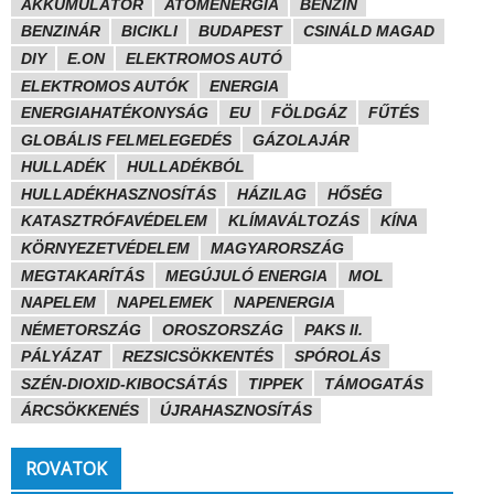
AKKUMULÁTOR
ATOMENERGIA
BENZIN
BENZINÁR
BICIKLI
BUDAPEST
CSINÁLD MAGAD
DIY
E.ON
ELEKTROMOS AUTÓ
ELEKTROMOS AUTÓK
ENERGIA
ENERGIAHATÉKONYSÁG
EU
FÖLDGÁZ
FŰTÉS
GLOBÁLIS FELMELEGEDÉS
GÁZOLAJÁR
HULLADÉK
HULLADÉKBÓL
HULLADÉKHASZNOSÍTÁS
HÁZILAG
HŐSÉG
KATASZTRÓFAVÉDELEM
KLÍMAVÁLTOZÁS
KÍNA
KÖRNYEZETVÉDELEM
MAGYARORSZÁG
MEGTAKARÍTÁS
MEGÚJULÓ ENERGIA
MOL
NAPELEM
NAPELEMEK
NAPENERGIA
NÉMETORSZÁG
OROSZORSZÁG
PAKS II.
PÁLYÁZAT
REZSICSÖKKENTÉS
SPÓROLÁS
SZÉN-DIOXID-KIBOCSÁTÁS
TIPPEK
TÁMOGATÁS
ÁRCSÖKKENÉS
ÚJRAHASZNOSÍTÁS
ROVATOK