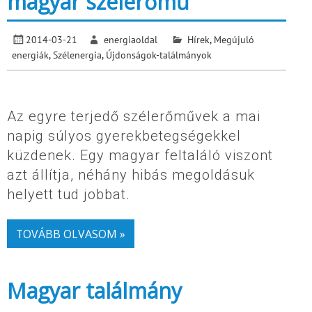
magyar szélerőmű
2014-03-21
energiaoldal
Hírek
,
Megújuló
energiák
,
Szélenergia
,
Újdonságok-találmányok
Az egyre terjedő szélerőművek a mai
napig súlyos gyerekbetegségekkel
küzdenek. Egy magyar feltaláló viszont
azt állítja, néhány hibás megoldásuk
helyett tud jobbat.
TOVÁBB OLVASOM »
Magyar találmány