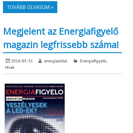
TOVÁBB OLVASOM »
Megjelent az Energiafigyelő
magazin legfrissebb száma!
2016-05-31
energiaoldal
Energiafigyelő
,
Hírek