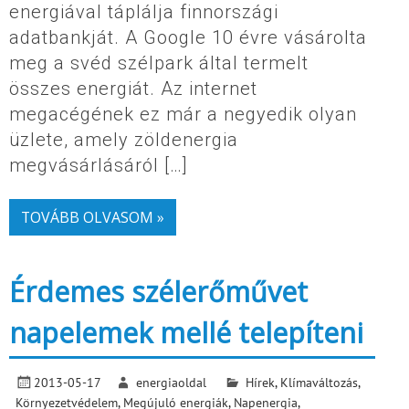
energiával táplálja finnországi
adatbankját. A Google 10 évre vásárolta
meg a svéd szélpark által termelt
összes energiát. Az internet
megacégének ez már a negyedik olyan
üzlete, amely zöldenergia
megvásárlásáról […]
TOVÁBB OLVASOM »
Érdemes szélerőművet
napelemek mellé telepíteni
2013-05-17
energiaoldal
Hírek
,
Klímaváltozás
,
Környezetvédelem
,
Megújuló energiák
,
Napenergia
,