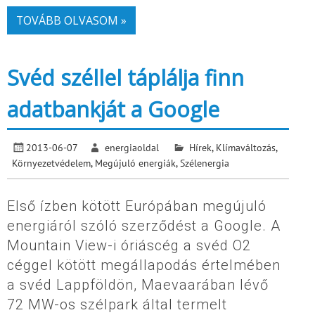
TOVÁBB OLVASOM »
Svéd széllel táplálja finn
adatbankját a Google
2013-06-07
energiaoldal
Hírek
,
Klímaváltozás
,
Környezetvédelem
,
Megújuló energiák
,
Szélenergia
Első ízben kötött Európában megújuló
energiáról szóló szerződést a Google. A
Mountain View-i óriáscég a svéd O2
céggel kötött megállapodás értelmében
a svéd Lappföldön, Maevaarában lévő
72 MW-os szélpark által termelt