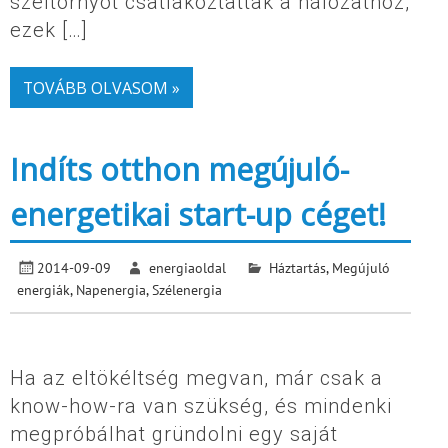
széltornyot csatlakoztattak a hálózathoz,
ezek […]
TOVÁBB OLVASOM »
Indíts otthon megújuló-
energetikai start-up céget!
2014-09-09
energiaoldal
Háztartás
,
Megújuló
energiák
,
Napenergia
,
Szélenergia
Ha az eltökéltség megvan, már csak a
know-how-ra van szükség, és mindenki
megpróbálhat gründolni egy saját