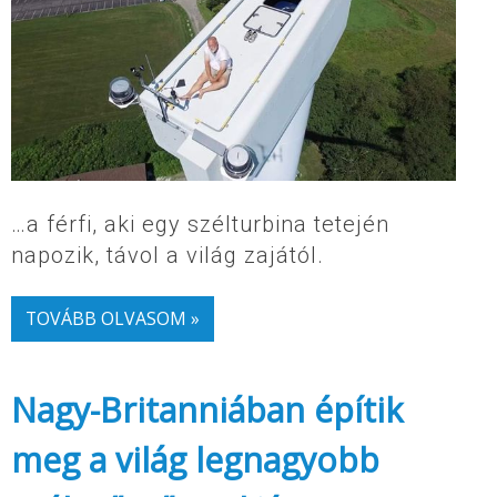
…a férfi, aki egy szélturbina tetején
napozik, távol a világ zajától.
TOVÁBB OLVASOM »
Nagy-Britanniában építik
meg a világ legnagyobb