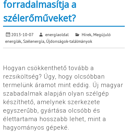
forradalmasítja a
szélerőműveket?
2013-10-07
energiaoldal
Hírek
,
Megújuló
energiák
,
Szélenergia
,
Újdonságok-találmányok
Hogyan csökkenthető tovább a
rezsiköltség? Úgy, hogy olcsóbban
termelünk áramot mint eddig. Új magyar
szabadalmak alapján olyan szélgép
készíthető, amelynek szerkezete
egyszerűbb, gyártása olcsóbb és
élettartama hosszabb lehet, mint a
hagyományos gépeké.