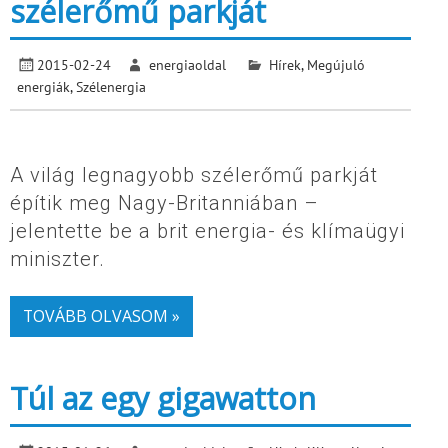
szélerőmű parkját
2015-02-24
energiaoldal
Hírek
,
Megújuló
energiák
,
Szélenergia
A világ legnagyobb szélerőmű parkját
építik meg Nagy-Britanniában –
jelentette be a brit energia- és klímaügyi
miniszter.
TOVÁBB OLVASOM »
Túl az egy gigawatton