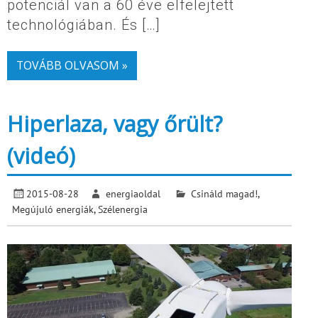
potenciál van a 60 éve elfelejtett
technológiában. És […]
TOVÁBB OLVASOM »
Hiperlaza, vagy őrült?
(videó)
2015-08-28
energiaoldal
Csináld magad!
,
Megújuló energiák
,
Szélenergia