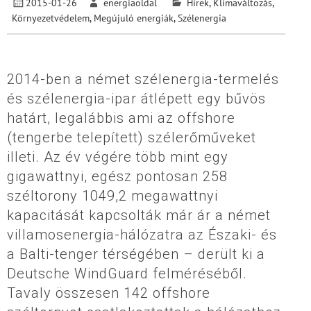
2015-01-26
energiaoldal
Hírek
,
Klímaváltozás
,
Környezetvédelem
,
Megújuló energiák
,
Szélenergia
2014-ben a német szélenergia-termelés
és szélenergia-ipar átlépett egy bűvös
határt, legalábbis ami az offshore
(tengerbe telepített) szélerőműveket
illeti. Az év végére több mint egy
gigawattnyi, egész pontosan 258
széltorony 1049,2 megawattnyi
kapacitását kapcsolták már ár a német
villamosenergia-hálózatra az Északi- és
a Balti-tenger térségében – derült ki a
Deutsche WindGuard felméréséből.
Tavaly összesen 142 offshore