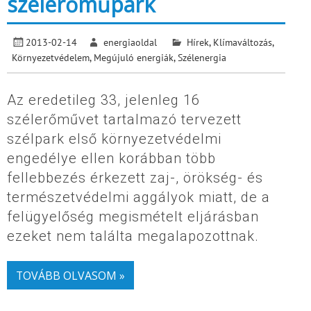
szélerőműpark
2013-02-14
energiaoldal
Hírek
,
Klímaváltozás
,
Környezetvédelem
,
Megújuló energiák
,
Szélenergia
Az eredetileg 33, jelenleg 16
szélerőművet tartalmazó tervezett
szélpark első környezetvédelmi
engedélye ellen korábban több
fellebbezés érkezett zaj-, örökség- és
természetvédelmi aggályok miatt, de a
felügyelőség megismételt eljárásban
ezeket nem találta megalapozottnak.
TOVÁBB OLVASOM »