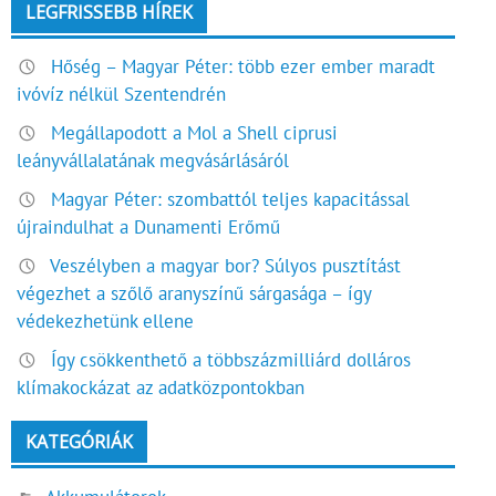
LEGFRISSEBB HÍREK
Hőség – Magyar Péter: több ezer ember maradt
ivóvíz nélkül Szentendrén
Megállapodott a Mol a Shell ciprusi
leányvállalatának megvásárlásáról
Magyar Péter: szombattól teljes kapacitással
újraindulhat a Dunamenti Erőmű
Veszélyben a magyar bor? Súlyos pusztítást
végezhet a szőlő aranyszínű sárgasága – így
védekezhetünk ellene
Így csökkenthető a többszázmilliárd dolláros
klímakockázat az adatközpontokban
KATEGÓRIÁK