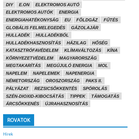
DIY
E.ON
ELEKTROMOS AUTÓ
ELEKTROMOS AUTÓK
ENERGIA
ENERGIAHATÉKONYSÁG
EU
FÖLDGÁZ
FŰTÉS
GLOBÁLIS FELMELEGEDÉS
GÁZOLAJÁR
HULLADÉK
HULLADÉKBÓL
HULLADÉKHASZNOSÍTÁS
HÁZILAG
HŐSÉG
KATASZTRÓFAVÉDELEM
KLÍMAVÁLTOZÁS
KÍNA
KÖRNYEZETVÉDELEM
MAGYARORSZÁG
MEGTAKARÍTÁS
MEGÚJULÓ ENERGIA
MOL
NAPELEM
NAPELEMEK
NAPENERGIA
NÉMETORSZÁG
OROSZORSZÁG
PAKS II.
PÁLYÁZAT
REZSICSÖKKENTÉS
SPÓROLÁS
SZÉN-DIOXID-KIBOCSÁTÁS
TIPPEK
TÁMOGATÁS
ÁRCSÖKKENÉS
ÚJRAHASZNOSÍTÁS
ROVATOK
Hírek