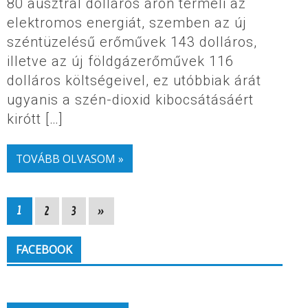
80 ausztrál dolláros áron termeli az
elektromos energiát, szemben az új
széntüzelésű erőművek 143 dolláros,
illetve az új földgázerőművek 116
dolláros költségeivel, ez utóbbiak árát
ugyanis a szén-dioxid kibocsátásáért
kirótt […]
TOVÁBB OLVASOM »
1
2
3
»
FACEBOOK