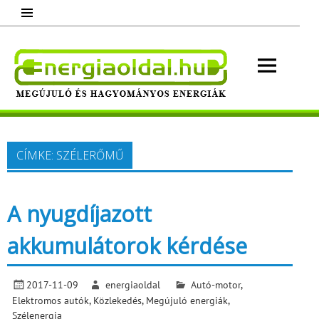
Skip
to
content
Energ
Megújuló és hagyományos energiák.
Minden, ami energia!
CÍMKE:
SZÉLERŐMŰ
A nyugdíjazott
akkumulátorok kérdése
2017-11-09
energiaoldal
Autó-motor
,
Elektromos autók
,
Közlekedés
,
Megújuló energiák
,
Szélenergia