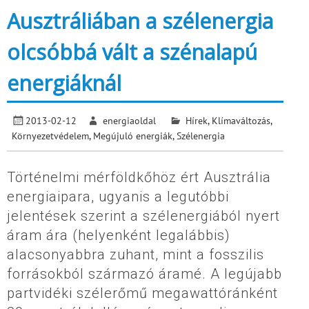
Ausztráliában a szélenergia
olcsóbbá vált a szénalapú
energiáknál
2013-02-12
energiaoldal
Hírek
,
Klímaváltozás
,
Környezetvédelem
,
Megújuló energiák
,
Szélenergia
Történelmi mérföldkőhöz ért Ausztrália
energiaipara, ugyanis a legutóbbi
jelentések szerint a szélenergiából nyert
áram ára (helyenként legalábbis)
alacsonyabbra zuhant, mint a fosszilis
forrásokból származó áramé. A legújabb
partvidéki szélerőmű megawattóránként