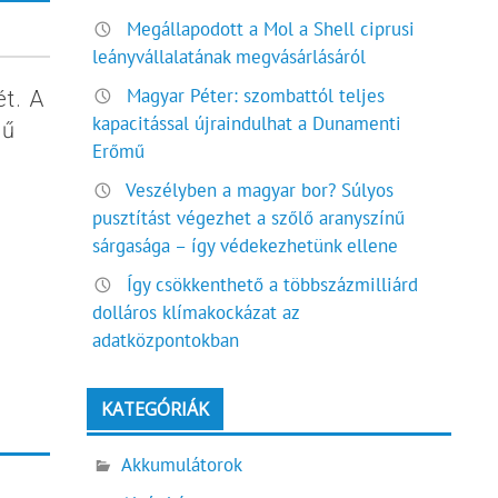
Megállapodott a Mol a Shell ciprusi
leányvállalatának megvásárlásáról
Magyar Péter: szombattól teljes
t. A
kapacitással újraindulhat a Dunamenti
sű
Erőmű
Veszélyben a magyar bor? Súlyos
pusztítást végezhet a szőlő aranyszínű
sárgasága – így védekezhetünk ellene
Így csökkenthető a többszázmilliárd
dolláros klímakockázat az
adatközpontokban
KATEGÓRIÁK
Akkumulátorok