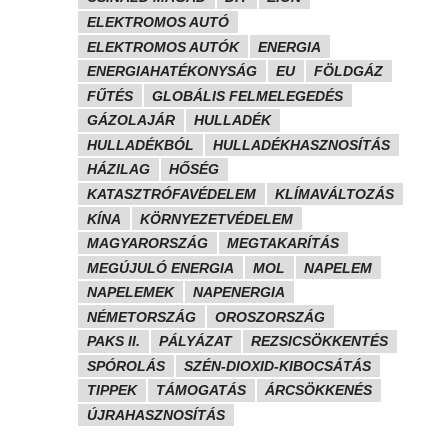
ELEKTROMOS AUTÓ
ELEKTROMOS AUTÓK
ENERGIA
ENERGIAHATÉKONYSÁG
EU
FÖLDGÁZ
FŰTÉS
GLOBÁLIS FELMELEGEDÉS
GÁZOLAJÁR
HULLADÉK
HULLADÉKBÓL
HULLADÉKHASZNOSÍTÁS
HÁZILAG
HŐSÉG
KATASZTRÓFAVÉDELEM
KLÍMAVÁLTOZÁS
KÍNA
KÖRNYEZETVÉDELEM
MAGYARORSZÁG
MEGTAKARÍTÁS
MEGÚJULÓ ENERGIA
MOL
NAPELEM
NAPELEMEK
NAPENERGIA
NÉMETORSZÁG
OROSZORSZÁG
PAKS II.
PÁLYÁZAT
REZSICSÖKKENTÉS
SPÓROLÁS
SZÉN-DIOXID-KIBOCSÁTÁS
TIPPEK
TÁMOGATÁS
ÁRCSÖKKENÉS
ÚJRAHASZNOSÍTÁS