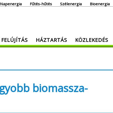
Napenergia
Fűtés-hűtés
Szélenergia
Bioenergia
giaoldal
 FELÚJÍTÁS
HÁZTARTÁS
KÖZLEKEDÉS
den, ami energia!
nagyobb biomassza-