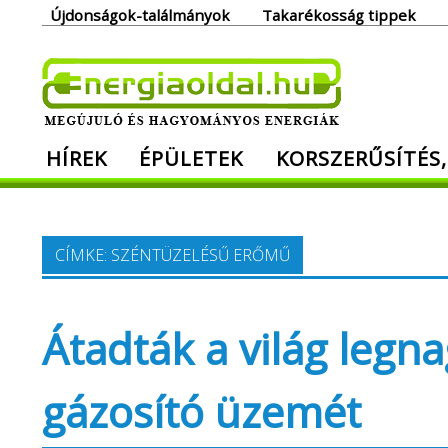
Skip
Újdonságok-találmányok
Takarékosság tippek
to
content
Ener
HÍREK
ÉPÜLETEK
KORSZERŰSÍTÉS,
Megújuló és hagyományos energiák. Min
CÍMKE:
SZÉNTÜZELÉSŰ ERŐMŰ
Átadták a világ leg
gázosító üzemét