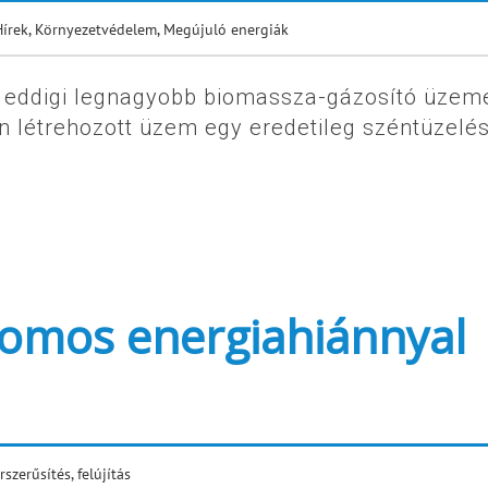
Hírek
,
Környezetvédelem
,
Megújuló energiák
ág eddigi legnagyobb biomassza-gázosító üzemé
en létrehozott üzem egy eredetileg széntüzelé
tromos energiahiánnyal
rszerűsítés, felújítás