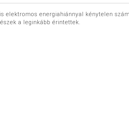
is elektromos energiahiánnyal kénytelen szám
részek a leginkább érintettek.