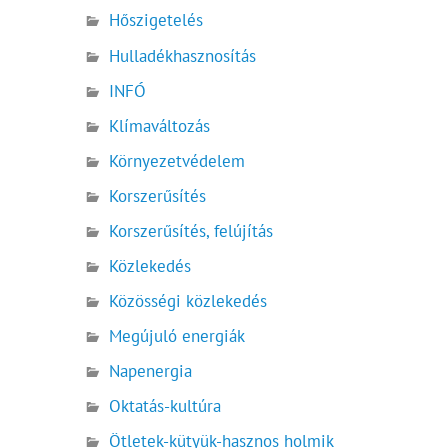
Hőszigetelés
Hulladékhasznosítás
INFÓ
Klímaváltozás
Környezetvédelem
Korszerűsítés
Korszerűsítés, felújítás
Közlekedés
Közösségi közlekedés
Megújuló energiák
Napenergia
Oktatás-kultúra
Ötletek-kütyük-hasznos holmik