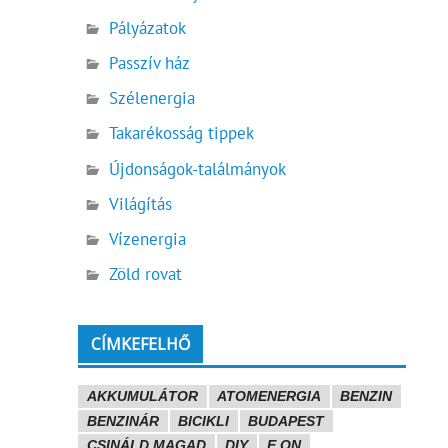
Pályázatok
Passzív ház
Szélenergia
Takarékosság tippek
Újdonságok-találmányok
Világítás
Vízenergia
Zöld rovat
CÍMKEFELHŐ
AKKUMULÁTOR
ATOMENERGIA
BENZIN
BENZINÁR
BICIKLI
BUDAPEST
CSINÁLD MAGAD
DIY
E.ON