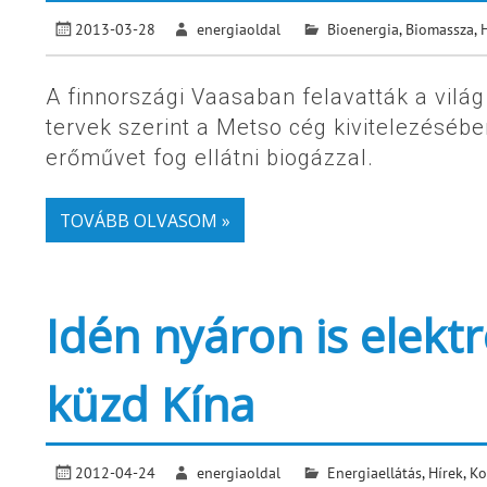
2013-03-28
energiaoldal
Bioenergia
,
Biomassza
,
A finnországi Vaasaban felavatták a vil
tervek szerint a Metso cég kivitelezéséb
erőművet fog ellátni biogázzal.
TOVÁBB OLVASOM »
Idén nyáron is elek
küzd Kína
2012-04-24
energiaoldal
Energiaellátás
,
Hírek
,
Ko