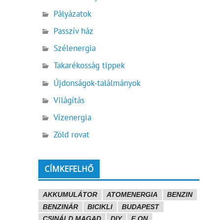
Pályázatok
Passzív ház
Szélenergia
Takarékosság tippek
Újdonságok-találmányok
Világítás
Vízenergia
Zöld rovat
CÍMKEFELHŐ
AKKUMULÁTOR
ATOMENERGIA
BENZIN
BENZINÁR
BICIKLI
BUDAPEST
CSINÁLD MAGAD
DIY
E.ON