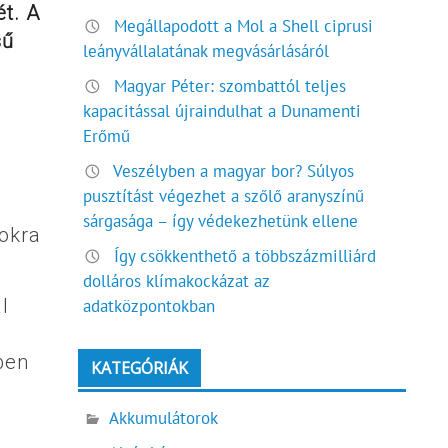
t. A
Megállapodott a Mol a Shell ciprusi
sű
leányvállalatának megvásárlásáról
Magyar Péter: szombattól teljes
kapacitással újraindulhat a Dunamenti
Erőmű
Veszélyben a magyar bor? Súlyos
pusztítást végezhet a szőlő aranyszínű
sárgasága – így védekezhetünk ellene
sokra
Így csökkenthető a többszázmilliárd
dolláros klímakockázat az
l
adatközpontokban
ben
KATEGÓRIÁK
Akkumulátorok