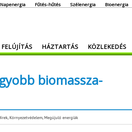
Napenergia
Fűtés-hűtés
Szélenergia
Bioenergia
giaoldal
 FELÚJÍTÁS
HÁZTARTÁS
KÖZLEKEDÉS
den, ami energia!
nagyobb biomassza-
Hírek
,
Környezetvédelem
,
Megújuló energiák