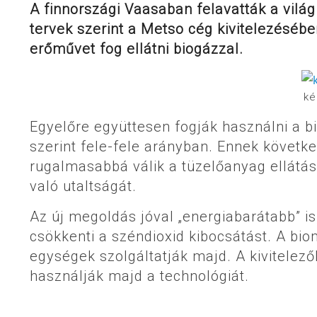
A finnországi Vaasaban felavatták a vil
tervek szerint a Metso cég kivitelezéséb
erőművet fog ellátni biogázzal.
ké
Egyelőre együttesen fogják használni a b
szerint fele-fele arányban. Ennek követ
rugalmasabbá válik a tüzelőanyag ellátás
való utaltságát.
Az új megoldás jóval „energiabarátabb” is
csökkenti a széndioxid kibocsátást. A bi
egységek szolgáltatják majd. A kivitelez
használják majd a technológiát.