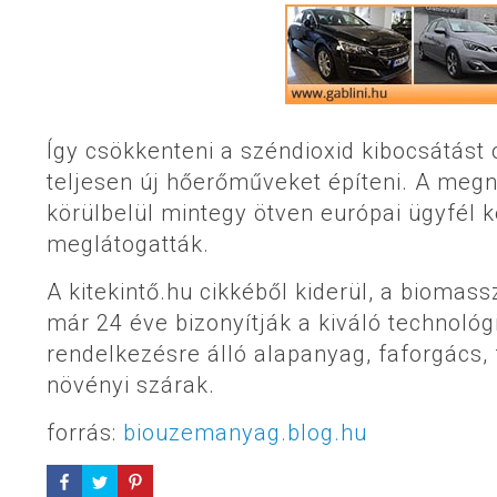
Így csökkenteni a széndioxid kibocsátást 
teljesen új hőerőműveket építeni. A megn
körülbelül mintegy ötven európai ügyfél ké
meglátogatták.
A kitekintő.hu cikkéből kiderül, a biomas
már 24 éve bizonyítják a kiváló technológ
rendelkezésre álló alapanyag, faforgács,
növényi szárak.
forrás:
biouzemanyag.blog.hu