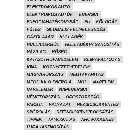
ELEKTROMOS AUTÓ
ELEKTROMOS AUTÓK
ENERGIA
ENERGIAHATÉKONYSÁG
EU
FÖLDGÁZ
FŰTÉS
GLOBÁLIS FELMELEGEDÉS
GÁZOLAJÁR
HULLADÉK
HULLADÉKBÓL
HULLADÉKHASZNOSÍTÁS
HÁZILAG
HŐSÉG
KATASZTRÓFAVÉDELEM
KLÍMAVÁLTOZÁS
KÍNA
KÖRNYEZETVÉDELEM
MAGYARORSZÁG
MEGTAKARÍTÁS
MEGÚJULÓ ENERGIA
MOL
NAPELEM
NAPELEMEK
NAPENERGIA
NÉMETORSZÁG
OROSZORSZÁG
PAKS II.
PÁLYÁZAT
REZSICSÖKKENTÉS
SPÓROLÁS
SZÉN-DIOXID-KIBOCSÁTÁS
TIPPEK
TÁMOGATÁS
ÁRCSÖKKENÉS
ÚJRAHASZNOSÍTÁS