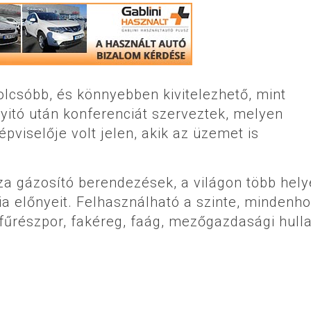
olcsóbb, és könnyebben kivitelezhető, mint
yitó után konferenciát szerveztek, melyen
pviselője volt jelen, akik az üzemet is
sza gázosító berendezések, a világon több hely
ia előnyeit. Felhasználható a szinte, mindenho
 fűrészpor, fakéreg, faág, mezőgazdasági hull