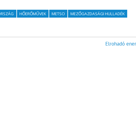
ORSZÁG
HŐERŐMŰVEK
METSO
MEZŐGAZDASÁGI HULLADÉK
Elrohadó ener