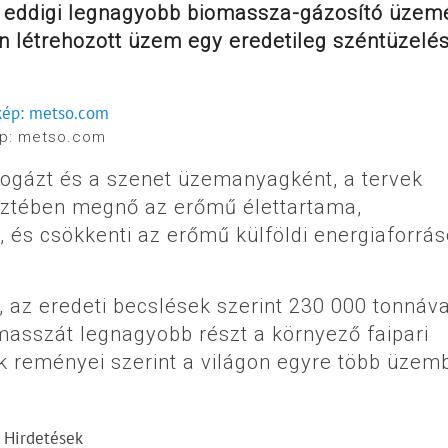
ág eddigi legnagyobb biomassza-gázosító üzemé
en létrehozott üzem egy eredetileg széntüzelé
p: metso.com
iogázt és a szenet üzemanyagként, a tervek
keztében megnő az erőmű élettartama,
, és csökkenti az erőmű külföldi energiaforrá
, az eredeti becslések szerint 230 000 tonnáva
omasszát legnagyobb részt a környező faipari
ők reményei szerint a világon egyre több üzem
Hirdetések