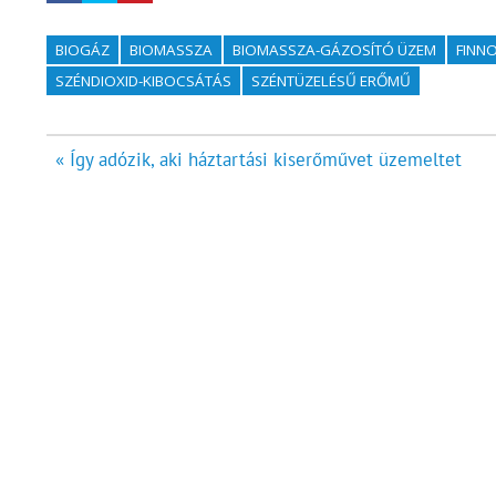
BIOGÁZ
BIOMASSZA
BIOMASSZA-GÁZOSÍTÓ ÜZEM
FINN
SZÉNDIOXID-KIBOCSÁTÁS
SZÉNTÜZELÉSŰ ERŐMŰ
Bejegyzés
« Így adózik, aki háztartási kiserőművet üzemeltet
navigáció