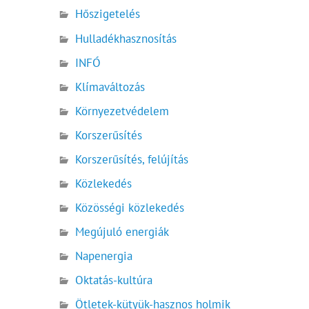
Hőszigetelés
Hulladékhasznosítás
INFÓ
Klímaváltozás
Környezetvédelem
Korszerűsítés
Korszerűsítés, felújítás
Közlekedés
Közösségi közlekedés
Megújuló energiák
Napenergia
Oktatás-kultúra
Ötletek-kütyük-hasznos holmik