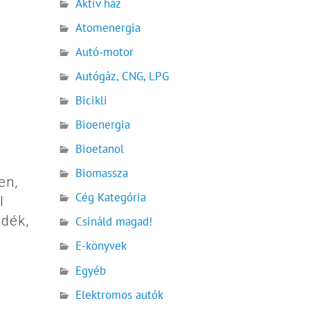
Aktív ház
Atomenergia
Autó-motor
Autógáz, CNG, LPG
Bicikli
Bioenergia
Bioetanol
Biomassza
en,
Cég Kategória
l
adék,
Csináld magad!
E-könyvek
Egyéb
Elektromos autók