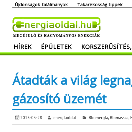
Skip
Újdonságok-találmányok
Takarékosság tippek
to
content
Ener
HÍREK
ÉPÜLETEK
KORSZERŰSÍTÉS,
Megújuló és hagyományos energiák. Min
Átadták a világ leg
gázosító üzemét
2013-03-28
energiaoldal
Bioenergia
,
Biomassza
,