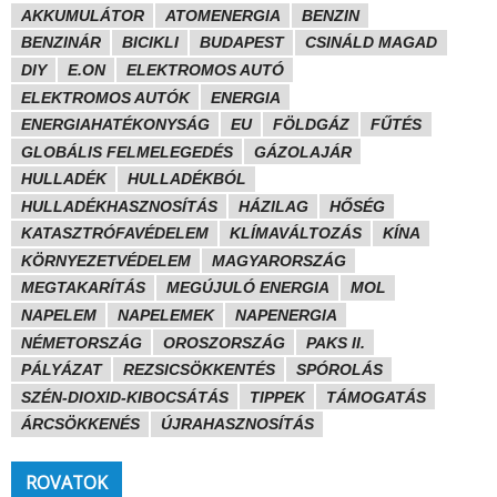
AKKUMULÁTOR
ATOMENERGIA
BENZIN
BENZINÁR
BICIKLI
BUDAPEST
CSINÁLD MAGAD
DIY
E.ON
ELEKTROMOS AUTÓ
ELEKTROMOS AUTÓK
ENERGIA
ENERGIAHATÉKONYSÁG
EU
FÖLDGÁZ
FŰTÉS
GLOBÁLIS FELMELEGEDÉS
GÁZOLAJÁR
HULLADÉK
HULLADÉKBÓL
HULLADÉKHASZNOSÍTÁS
HÁZILAG
HŐSÉG
KATASZTRÓFAVÉDELEM
KLÍMAVÁLTOZÁS
KÍNA
KÖRNYEZETVÉDELEM
MAGYARORSZÁG
MEGTAKARÍTÁS
MEGÚJULÓ ENERGIA
MOL
NAPELEM
NAPELEMEK
NAPENERGIA
NÉMETORSZÁG
OROSZORSZÁG
PAKS II.
PÁLYÁZAT
REZSICSÖKKENTÉS
SPÓROLÁS
SZÉN-DIOXID-KIBOCSÁTÁS
TIPPEK
TÁMOGATÁS
ÁRCSÖKKENÉS
ÚJRAHASZNOSÍTÁS
ROVATOK