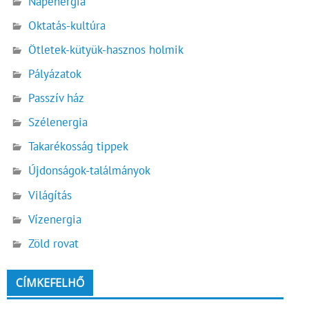
Napenergia
Oktatás-kultúra
Ötletek-kütyük-hasznos holmik
Pályázatok
Passzív ház
Szélenergia
Takarékosság tippek
Újdonságok-találmányok
Világítás
Vízenergia
Zöld rovat
CÍMKEFELHŐ