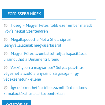
LEGFRISSEBB HÍREK
Hőség – Magyar Péter: több ezer ember maradt
ivóvíz nélkül Szentendrén
Megállapodott a Mol a Shell ciprusi
leányvállalatának megvásárlásáról
Magyar Péter: szombattól teljes kapacitással
újraindulhat a Dunamenti Erőmű
Veszélyben a magyar bor? Súlyos pusztítást
végezhet a szőlő aranyszínű sárgasága – így
védekezhetünk ellene
Így csökkenthető a többszázmilliárd dolláros
klímakockázat az adatközpontokban
KATEGÓRIÁK