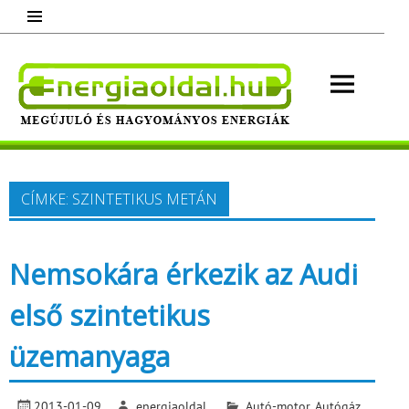
Skip
to
content
Energ
Megújuló és hagyományos energiák.
Minden, ami energia!
CÍMKE:
SZINTETIKUS METÁN
Nemsokára érkezik az Audi
első szintetikus
üzemanyaga
2013-01-09
energiaoldal
Autó-motor
,
Autógáz,