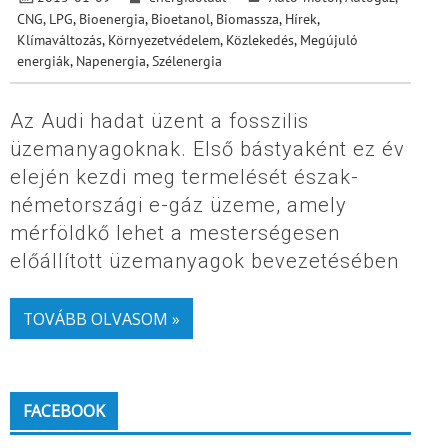
CNG, LPG
,
Bioenergia
,
Bioetanol
,
Biomassza
,
Hírek
,
Klímaváltozás
,
Környezetvédelem
,
Közlekedés
,
Megújuló
energiák
,
Napenergia
,
Szélenergia
Az Audi hadat üzent a fosszilis
üzemanyagoknak. Első bástyaként ez év
elején kezdi meg termelését észak-
németországi e-gáz üzeme, amely
mérföldkő lehet a mesterségesen
előállított üzemanyagok bevezetésében
TOVÁBB OLVASOM »
FACEBOOK