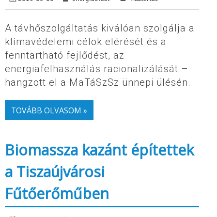
A távhőszolgáltatás kiválóan szolgálja a
klímavédelemi célok elérését és a
fenntartható fejlődést, az
energiafelhasználás racionalizálását –
hangzott el a MaTáSzSz ünnepi ülésén.
TOVÁBB OLVASOM »
Biomassza kazánt építettek
a Tiszaújvárosi
Fűtőerőműben