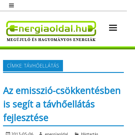
Skip
to
content
Energ
Megújuló és hagyományos energiák.
Minden, ami energia!
CÍMKE:
TÁVHŐELLÁTÁS
Az emisszió-csökkentésben
is segít a távhőellátás
fejlesztése
2013-05-06
energiaoldal
Háztartás