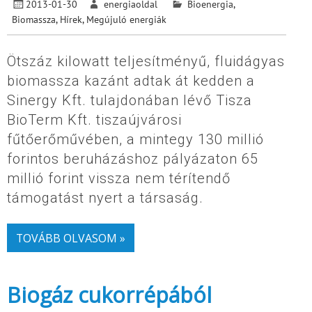
2013-01-30
energiaoldal
Bioenergia
,
Biomassza
,
Hírek
,
Megújuló energiák
Ötszáz kilowatt teljesítményű, fluidágyas
biomassza kazánt adtak át kedden a
Sinergy Kft. tulajdonában lévő Tisza
BioTerm Kft. tiszaújvárosi
fűtőerőművében, a mintegy 130 millió
forintos beruházáshoz pályázaton 65
millió forint vissza nem térítendő
támogatást nyert a társaság.
TOVÁBB OLVASOM »
Biogáz cukorrépából