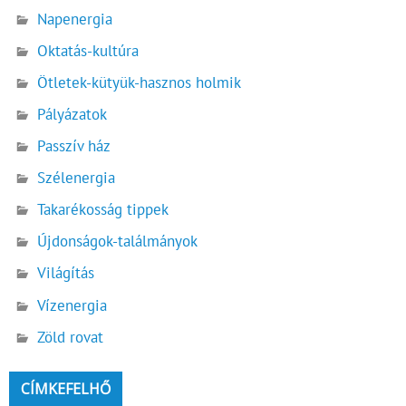
Napenergia
Oktatás-kultúra
Ötletek-kütyük-hasznos holmik
Pályázatok
Passzív ház
Szélenergia
Takarékosság tippek
Újdonságok-találmányok
Világítás
Vízenergia
Zöld rovat
CÍMKEFELHŐ