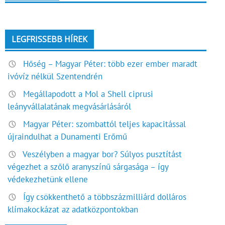
LEGFRISSEBB HÍREK
Hőség – Magyar Péter: több ezer ember maradt
ivóvíz nélkül Szentendrén
Megállapodott a Mol a Shell ciprusi
leányvállalatának megvásárlásáról
Magyar Péter: szombattól teljes kapacitással
újraindulhat a Dunamenti Erőmű
Veszélyben a magyar bor? Súlyos pusztítást
végezhet a szőlő aranyszínű sárgasága – így
védekezhetünk ellene
Így csökkenthető a többszázmilliárd dolláros
klímakockázat az adatközpontokban