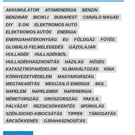
AKKUMULÁTOR
ATOMENERGIA
BENZIN
BENZINÁR
BICIKLI
BUDAPEST
CSINÁLD MAGAD
DIY
E.ON
ELEKTROMOS AUTÓ
ELEKTROMOS AUTÓK
ENERGIA
ENERGIAHATÉKONYSÁG
EU
FÖLDGÁZ
FŰTÉS
GLOBÁLIS FELMELEGEDÉS
GÁZOLAJÁR
HULLADÉK
HULLADÉKBÓL
HULLADÉKHASZNOSÍTÁS
HÁZILAG
HŐSÉG
KATASZTRÓFAVÉDELEM
KLÍMAVÁLTOZÁS
KÍNA
KÖRNYEZETVÉDELEM
MAGYARORSZÁG
MEGTAKARÍTÁS
MEGÚJULÓ ENERGIA
MOL
NAPELEM
NAPELEMEK
NAPENERGIA
NÉMETORSZÁG
OROSZORSZÁG
PAKS II.
PÁLYÁZAT
REZSICSÖKKENTÉS
SPÓROLÁS
SZÉN-DIOXID-KIBOCSÁTÁS
TIPPEK
TÁMOGATÁS
ÁRCSÖKKENÉS
ÚJRAHASZNOSÍTÁS