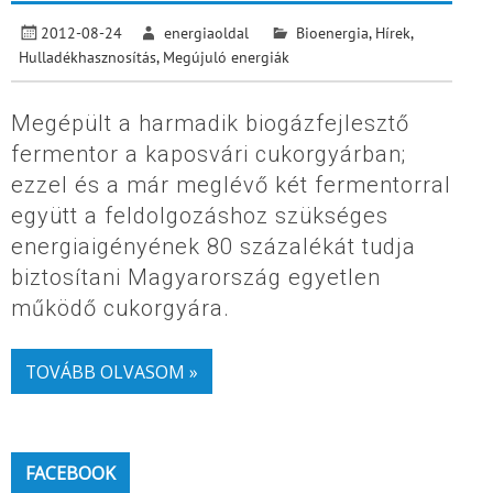
2012-08-24
energiaoldal
Bioenergia
,
Hírek
,
Hulladékhasznosítás
,
Megújuló energiák
Megépült a harmadik biogázfejlesztő
fermentor a kaposvári cukorgyárban;
ezzel és a már meglévő két fermentorral
együtt a feldolgozáshoz szükséges
energiaigényének 80 százalékát tudja
biztosítani Magyarország egyetlen
működő cukorgyára.
TOVÁBB OLVASOM »
FACEBOOK