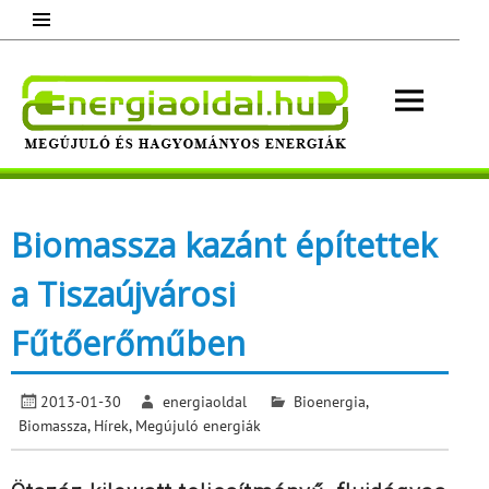
Skip
to
content
Energ
Megújuló és hagyományos energiák.
Minden, ami energia!
Biomassza kazánt építettek
a Tiszaújvárosi
Fűtőerőműben
2013-01-30
energiaoldal
Bioenergia
,
Biomassza
,
Hírek
,
Megújuló energiák