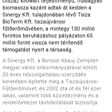
Ötszáz kilowatt teljesítményű, fluidágyas
biomassza kazánt adtak át kedden a
Sinergy Kft. tulajdonában lévő Tisza
BioTerm Kft. tiszaújvárosi
fűtőerőművében, a mintegy 130 millió
forintos beruházáshoz pályázaton 65
millió forint vissza nem térítendő
támogatást nyert a társaság.
A Sinergy Kft. a Borsod-Abaúj-Zemplén
megyei város önkormányzatával kötött
20 éves hőszolgáltatási szerződés
keretében építette meg a Tiszaújvárosi
Fűtőerőművet, és 2002 óta öt és fél ezer
lakás, valamint több közintézmény és a
rendelőintézet távhőellátását biztosítja.