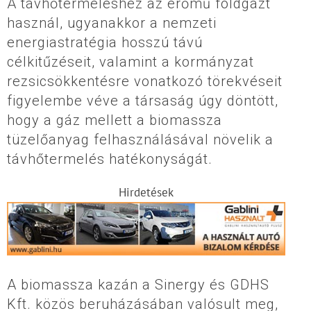
A távhőtermeléshez az erőmű földgázt
használ, ugyanakkor a nemzeti
energiastratégia hosszú távú
célkitűzéseit, valamint a kormányzat
rezsicsökkentésre vonatkozó törekvéseit
figyelembe véve a társaság úgy döntött,
hogy a gáz mellett a biomassza
tüzelőanyag felhasználásával növelik a
távhőtermelés hatékonyságát.
Hirdetések
A biomassza kazán a Sinergy és GDHS
Kft. közös beruházásában valósult meg,