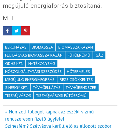
megújuló energiaforrás biztosítaná.
MTI
BERUHÁZÁS
BIOMASSZA
BIOMASSZA KAZÁN
FLUIDÁGYAS BIOMASSZA KAZÁN
FŰTŐERŐMŰ
GÁZ
GDHS KFT.
HATÉKONYSÁG
HŐSZOLGÁLTATÁSI SZERZŐDÉS
HŐTERMELÉS
MEGÚJULÓ ENERGIAFORRÁS
REZSICSÖKKENTÉS
SINERGY KFT.
TÁVHŐELLÁTÁS
TÁVHŐRENDSZER
TISZAÚJVÁROS
TISZAÚJVÁROSI FŰTŐERŐMŰ
Bejegyzés
« Nemzeti lobogót kapnak az eszéki vízmű
rendszeresen fizető ügyfelei
navigáció
Színesfém? Szétvágva került elő az ellopott szobor