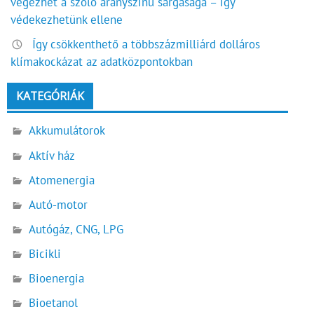
végezhet a szőlő aranyszínű sárgasága – így
védekezhetünk ellene
Így csökkenthető a többszázmilliárd dolláros
klímakockázat az adatközpontokban
KATEGÓRIÁK
Akkumulátorok
Aktív ház
Atomenergia
Autó-motor
Autógáz, CNG, LPG
Bicikli
Bioenergia
Bioetanol