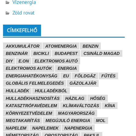
Vízenergia
Zöld rovat
CÍMKEFELHŐ
AKKUMULÁTOR
ATOMENERGIA
BENZIN
BENZINÁR
BICIKLI
BUDAPEST
CSINÁLD MAGAD
DIY
E.ON
ELEKTROMOS AUTÓ
ELEKTROMOS AUTÓK
ENERGIA
ENERGIAHATÉKONYSÁG
EU
FÖLDGÁZ
FŰTÉS
GLOBÁLIS FELMELEGEDÉS
GÁZOLAJÁR
HULLADÉK
HULLADÉKBÓL
HULLADÉKHASZNOSÍTÁS
HÁZILAG
HŐSÉG
KATASZTRÓFAVÉDELEM
KLÍMAVÁLTOZÁS
KÍNA
KÖRNYEZETVÉDELEM
MAGYARORSZÁG
MEGTAKARÍTÁS
MEGÚJULÓ ENERGIA
MOL
NAPELEM
NAPELEMEK
NAPENERGIA
NÉMETORSZÁG
OROSZORSZÁG
PAKS II.