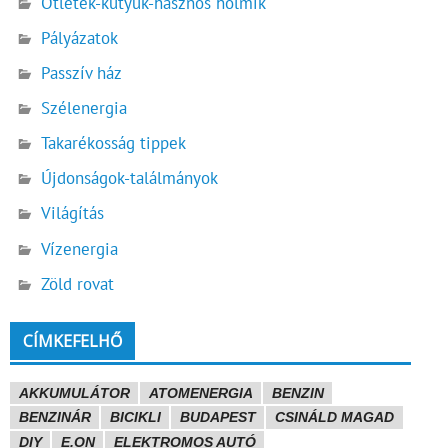
Ötletek-kütyük-hasznos holmik
Pályázatok
Passzív ház
Szélenergia
Takarékosság tippek
Újdonságok-találmányok
Világítás
Vízenergia
Zöld rovat
CÍMKEFELHŐ
AKKUMULÁTOR
ATOMENERGIA
BENZIN
BENZINÁR
BICIKLI
BUDAPEST
CSINÁLD MAGAD
DIY
E.ON
ELEKTROMOS AUTÓ