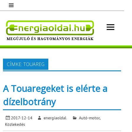
Skip
to
content
Energ
Megújuló és hagyományos energiák.
Minden, ami energia!
CÍMKE:
TOUAREG
A Touaregeket is elérte a
dízelbotrány
2017-12-14
energiaoldal
Autó-motor
,
Közlekedés