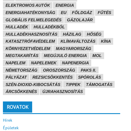
ELEKTROMOS AUTÓK
ENERGIA
ENERGIAHATÉKONYSÁG
EU
FÖLDGÁZ
FŰTÉS
GLOBÁLIS FELMELEGEDÉS
GÁZOLAJÁR
HULLADÉK
HULLADÉKBÓL
HULLADÉKHASZNOSÍTÁS
HÁZILAG
HŐSÉG
KATASZTRÓFAVÉDELEM
KLÍMAVÁLTOZÁS
KÍNA
KÖRNYEZETVÉDELEM
MAGYARORSZÁG
MEGTAKARÍTÁS
MEGÚJULÓ ENERGIA
MOL
NAPELEM
NAPELEMEK
NAPENERGIA
NÉMETORSZÁG
OROSZORSZÁG
PAKS II.
PÁLYÁZAT
REZSICSÖKKENTÉS
SPÓROLÁS
SZÉN-DIOXID-KIBOCSÁTÁS
TIPPEK
TÁMOGATÁS
ÁRCSÖKKENÉS
ÚJRAHASZNOSÍTÁS
ROVATOK
Hírek
Épületek