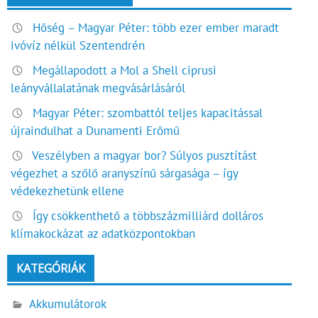
Hőség – Magyar Péter: több ezer ember maradt
ivóvíz nélkül Szentendrén
Megállapodott a Mol a Shell ciprusi
leányvállalatának megvásárlásáról
Magyar Péter: szombattól teljes kapacitással
újraindulhat a Dunamenti Erőmű
Veszélyben a magyar bor? Súlyos pusztítást
végezhet a szőlő aranyszínű sárgasága – így
védekezhetünk ellene
Így csökkenthető a többszázmilliárd dolláros
klímakockázat az adatközpontokban
KATEGÓRIÁK
Akkumulátorok