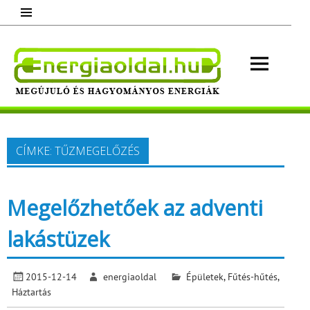
Skip
to
content
Energ
Megújuló és hagyományos energiák.
Minden, ami energia!
CÍMKE:
TŰZMEGELŐZÉS
Megelőzhetőek az adventi
lakástüzek
2015-12-14
energiaoldal
Épületek
,
Fűtés-hűtés
,
Háztartás