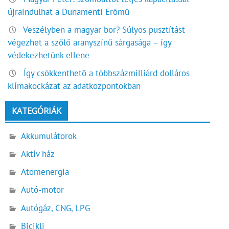
újraindulhat a Dunamenti Erőmű
Veszélyben a magyar bor? Súlyos pusztítást
végezhet a szőlő aranyszínű sárgasága – így
védekezhetünk ellene
Így csökkenthető a többszázmilliárd dolláros
klímakockázat az adatközpontokban
KATEGÓRIÁK
Akkumulátorok
Aktív ház
Atomenergia
Autó-motor
Autógáz, CNG, LPG
Bicikli