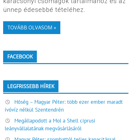
karácsonyi csomagok tartalmához és az
ünnep édesebbé tételéhez.
TOVÁBB OLVASOM »
FACEBOOK
LEGFRISSEBB HÍREK
Hőség – Magyar Péter: több ezer ember maradt
ivóvíz nélkül Szentendrén
Megállapodott a Mol a Shell ciprusi
leányvállalatának megvásárlásáról
Magyar Péter: szombattól teljes kapacitással