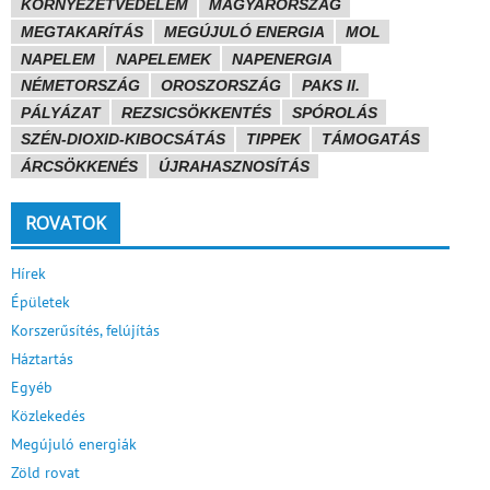
KÖRNYEZETVÉDELEM
MAGYARORSZÁG
MEGTAKARÍTÁS
MEGÚJULÓ ENERGIA
MOL
NAPELEM
NAPELEMEK
NAPENERGIA
NÉMETORSZÁG
OROSZORSZÁG
PAKS II.
PÁLYÁZAT
REZSICSÖKKENTÉS
SPÓROLÁS
SZÉN-DIOXID-KIBOCSÁTÁS
TIPPEK
TÁMOGATÁS
ÁRCSÖKKENÉS
ÚJRAHASZNOSÍTÁS
ROVATOK
Hírek
Épületek
Korszerűsítés, felújítás
Háztartás
Egyéb
Közlekedés
Megújuló energiák
Zöld rovat