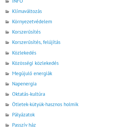
INFÓ
Klímaváltozás
Környezetvédelem
Korszerűsítés
Korszerűsítés, felújítás
Közlekedés
Közösségi közlekedés
Megújuló energiák
Napenergia
Oktatás-kultúra
Ötletek-kütyük-hasznos holmik
Pályázatok
Passzív ház