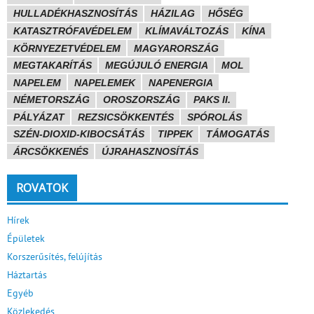
HULLADÉKHASZNOSÍTÁS
HÁZILAG
HŐSÉG
KATASZTRÓFAVÉDELEM
KLÍMAVÁLTOZÁS
KÍNA
KÖRNYEZETVÉDELEM
MAGYARORSZÁG
MEGTAKARÍTÁS
MEGÚJULÓ ENERGIA
MOL
NAPELEM
NAPELEMEK
NAPENERGIA
NÉMETORSZÁG
OROSZORSZÁG
PAKS II.
PÁLYÁZAT
REZSICSÖKKENTÉS
SPÓROLÁS
SZÉN-DIOXID-KIBOCSÁTÁS
TIPPEK
TÁMOGATÁS
ÁRCSÖKKENÉS
ÚJRAHASZNOSÍTÁS
ROVATOK
Hírek
Épületek
Korszerűsítés, felújítás
Háztartás
Egyéb
Közlekedés