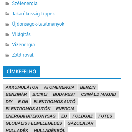
Szélenergia
Takarékosság tippek
Újdonságok-találmányok
Világítás
Vízenergia
Zöld rovat
CÍMKEFELHŐ
AKKUMULÁTOR
ATOMENERGIA
BENZIN
BENZINÁR
BICIKLI
BUDAPEST
CSINÁLD MAGAD
DIY
E.ON
ELEKTROMOS AUTÓ
ELEKTROMOS AUTÓK
ENERGIA
ENERGIAHATÉKONYSÁG
EU
FÖLDGÁZ
FŰTÉS
GLOBÁLIS FELMELEGEDÉS
GÁZOLAJÁR
HULLADÉK
HULLADÉKBÓL