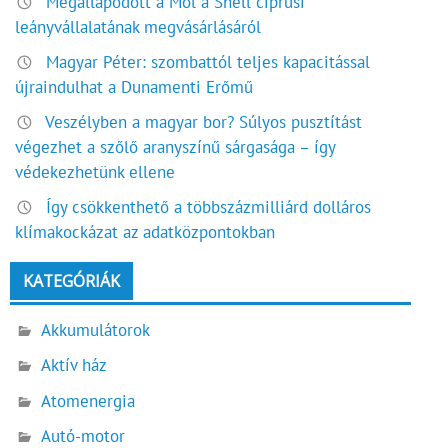
Megállapodott a Mol a Shell ciprusi
leányvállalatának megvásárlásáról
Magyar Péter: szombattól teljes kapacitással
újraindulhat a Dunamenti Erőmű
Veszélyben a magyar bor? Súlyos pusztítást
végezhet a szőlő aranyszínű sárgasága – így
védekezhetünk ellene
Így csökkenthető a többszázmilliárd dolláros
klímakockázat az adatközpontokban
KATEGÓRIÁK
Akkumulátorok
Aktív ház
Atomenergia
Autó-motor