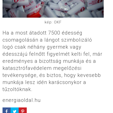
kép: OKF
Ha a most átadott 7500 édesség
csomagolásán a lángot szimbolizáló
logó csak néhány gyermek vagy
édesszájú felnőtt figyelmét kelti fel, már
eredményes a bizottság munkája és a
katasztrófavédelem megelőzési
tevékenysége, és biztos, hogy kevesebb
munkája lesz idén karácsonykor a
tűzoltóknak.
energiaoldal.hu