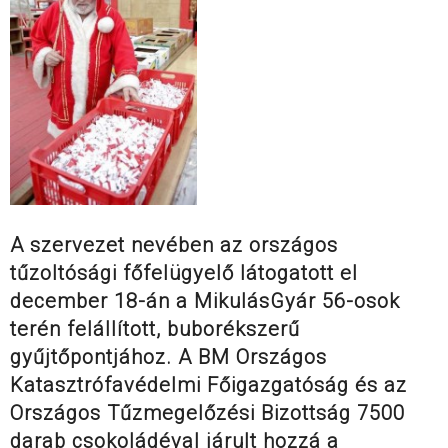
A szervezet nevében az országos
tűzoltósági főfelügyelő látogatott el
december 18-án a MikulásGyár 56-osok
terén felállított, buborékszerű
gyűjtőpontjához. A BM Országos
Katasztrófavédelmi Főigazgatóság és az
Országos Tűzmegelőzési Bizottság 7500
darab csokoládéval járult hozzá a