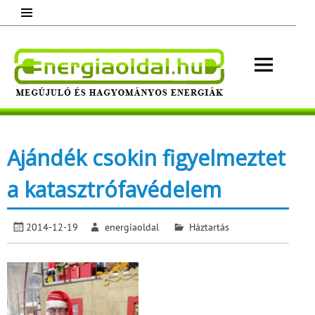
Skip
to
content
Energ
Megújuló és hagyományos energiák.
Minden, ami energia!
Ajándék csokin figyelmeztet
a katasztrófavédelem
2014-12-19
energiaoldal
Háztartás