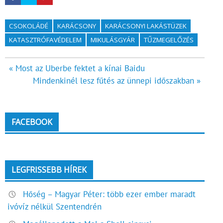
CSOKOLÁDÉ
KARÁCSONY
KARÁCSONYI LAKÁSTÜZEK
KATASZTRÓFAVÉDELEM
MIKULÁSGYÁR
TŰZMEGELŐZÉS
Bejegyzés
« Most az Uberbe fektet a kínai Baidu
Mindenkinél lesz fűtés az ünnepi időszakban »
navigáció
FACEBOOK
LEGFRISSEBB HÍREK
Hőség – Magyar Péter: több ezer ember maradt
ivóvíz nélkül Szentendrén