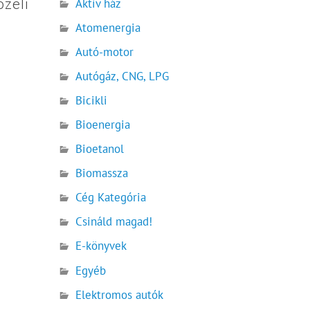
Aktív ház
özeli
Atomenergia
Autó-motor
Autógáz, CNG, LPG
Bicikli
Bioenergia
Bioetanol
Biomassza
Cég Kategória
Csináld magad!
E-könyvek
Egyéb
Elektromos autók