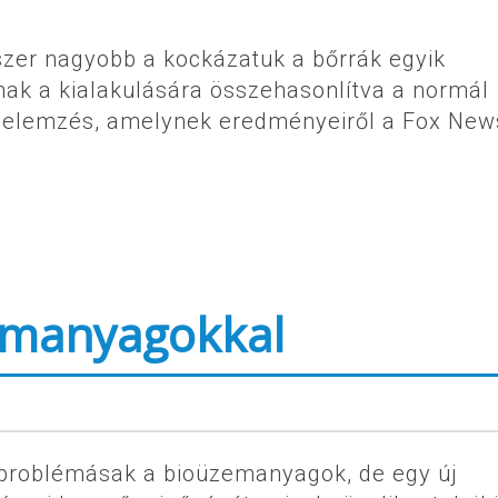
tszer nagyobb a kockázatuk a bőrrák egyik
ak a kialakulására összehasonlítva a normál
ó elemzés, amelynek eredményeiről a Fox New
emanyagokkal
problémásak a bioüzemanyagok, de egy új