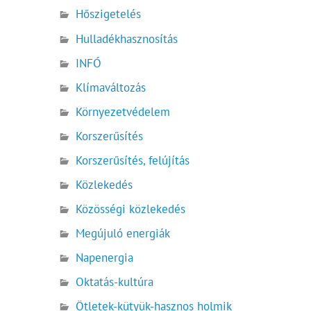
Hőszigetelés
Hulladékhasznosítás
INFÓ
Klímaváltozás
Környezetvédelem
Korszerűsítés
Korszerűsítés, felújítás
Közlekedés
Közösségi közlekedés
Megújuló energiák
Napenergia
Oktatás-kultúra
Ötletek-kütyük-hasznos holmik