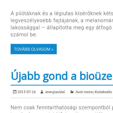
A pilótáknak és a légiutas kísérőknek ké
legveszélyesebb fajtájának, a melanomán
lakossággal – állapította meg egy átfog
számol be.
TOVÁBB OLVASOM »
Újabb gond a bioüz
2013-07-16
energiaoldal
Autó-motor
,
Közlekedés
Nem csak fenntarthatósági szempontból 