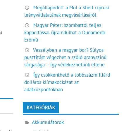
Megállapodott a Mol a Shell ciprusi
leányvállalatának megvásárlásáról
Magyar Péter: szombattól teljes
s
kapacitással újraindulhat a Dunamenti
Erőmű
Veszélyben a magyar bor? Súlyos
pusztítást végezhet a szőlő aranyszínű
sárgasága – így védekezhetünk ellene
Így csökkenthető a többszázmilliárd
dolláros klímakockázat az
adatközpontokban
KATEGÓRIÁK
Akkumulátorok