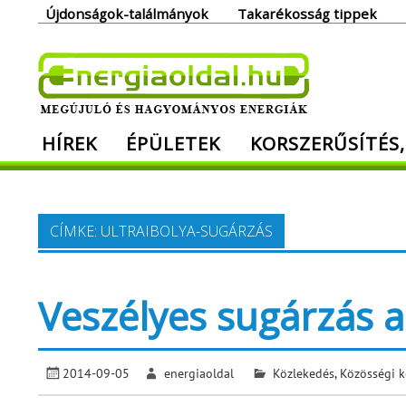
Skip
Újdonságok-találmányok
Takarékosság tippek
to
content
Ener
HÍREK
ÉPÜLETEK
KORSZERŰSÍTÉS,
Megújuló és hagyományos energiák. Min
CÍMKE:
ULTRAIBOLYA-SUGÁRZÁS
Veszélyes sugárzás 
2014-09-05
energiaoldal
Közlekedés
,
Közösségi k