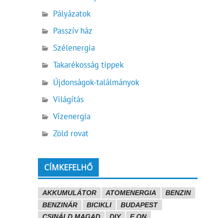
Pályázatok
Passzív ház
Szélenergia
Takarékosság tippek
Újdonságok-találmányok
Világítás
Vízenergia
Zöld rovat
CÍMKEFELHŐ
AKKUMULÁTOR
ATOMENERGIA
BENZIN
BENZINÁR
BICIKLI
BUDAPEST
CSINÁLD MAGAD
DIY
E.ON