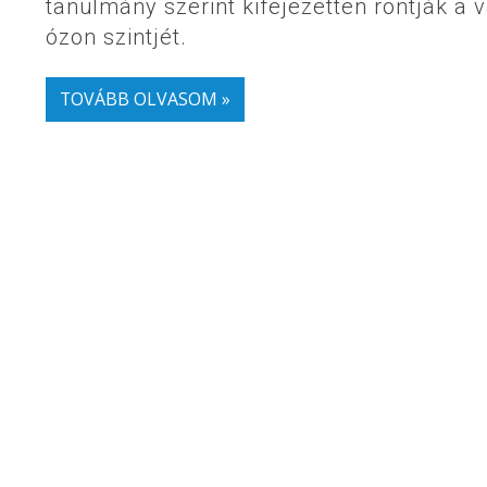
tanulmány szerint kifejezetten rontják a v
ózon szintjét.
TOVÁBB OLVASOM »