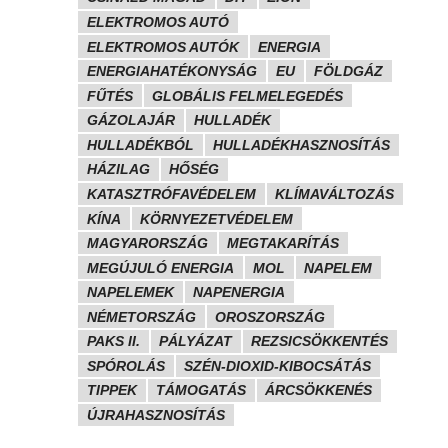
ELEKTROMOS AUTÓ
ELEKTROMOS AUTÓK
ENERGIA
ENERGIAHATÉKONYSÁG
EU
FÖLDGÁZ
FŰTÉS
GLOBÁLIS FELMELEGEDÉS
GÁZOLAJÁR
HULLADÉK
HULLADÉKBÓL
HULLADÉKHASZNOSÍTÁS
HÁZILAG
HŐSÉG
KATASZTRÓFAVÉDELEM
KLÍMAVÁLTOZÁS
KÍNA
KÖRNYEZETVÉDELEM
MAGYARORSZÁG
MEGTAKARÍTÁS
MEGÚJULÓ ENERGIA
MOL
NAPELEM
NAPELEMEK
NAPENERGIA
NÉMETORSZÁG
OROSZORSZÁG
PAKS II.
PÁLYÁZAT
REZSICSÖKKENTÉS
SPÓROLÁS
SZÉN-DIOXID-KIBOCSÁTÁS
TIPPEK
TÁMOGATÁS
ÁRCSÖKKENÉS
ÚJRAHASZNOSÍTÁS