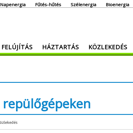
Napenergia
Fűtés-hűtés
Szélenergia
Bioenergia
giaoldal
 FELÚJÍTÁS
HÁZTARTÁS
KÖZLEKEDÉS
den, ami energia!
a repülőgépeken
özlekedés