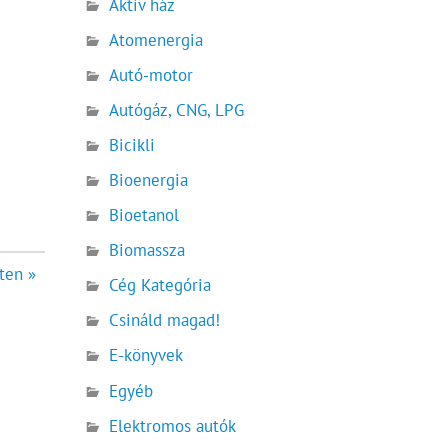
Aktív ház
Atomenergia
Autó-motor
Autógáz, CNG, LPG
Bicikli
Bioenergia
Bioetanol
Biomassza
ten »
Cég Kategória
Csináld magad!
E-könyvek
Egyéb
Elektromos autók