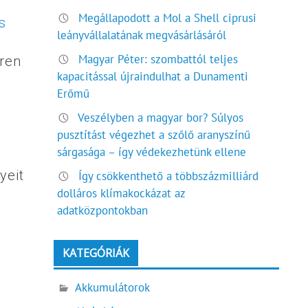
Megállapodott a Mol a Shell ciprusi
s
leányvállalatának megvásárlásáról
Magyar Péter: szombattól teljes
ren
kapacitással újraindulhat a Dunamenti
Erőmű
Veszélyben a magyar bor? Súlyos
pusztítást végezhet a szőlő aranyszínű
sárgasága – így védekezhetünk ellene
yeit
Így csökkenthető a többszázmilliárd
dolláros klímakockázat az
.
adatközpontokban
KATEGÓRIÁK
Akkumulátorok