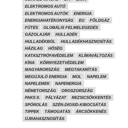
ELEKTROMOS AUTÓ
ELEKTROMOS AUTÓK
ENERGIA
ENERGIAHATÉKONYSÁG
EU
FÖLDGÁZ
FŰTÉS
GLOBÁLIS FELMELEGEDÉS
GÁZOLAJÁR
HULLADÉK
HULLADÉKBÓL
HULLADÉKHASZNOSÍTÁS
HÁZILAG
HŐSÉG
KATASZTRÓFAVÉDELEM
KLÍMAVÁLTOZÁS
KÍNA
KÖRNYEZETVÉDELEM
MAGYARORSZÁG
MEGTAKARÍTÁS
MEGÚJULÓ ENERGIA
MOL
NAPELEM
NAPELEMEK
NAPENERGIA
NÉMETORSZÁG
OROSZORSZÁG
PAKS II.
PÁLYÁZAT
REZSICSÖKKENTÉS
SPÓROLÁS
SZÉN-DIOXID-KIBOCSÁTÁS
TIPPEK
TÁMOGATÁS
ÁRCSÖKKENÉS
ÚJRAHASZNOSÍTÁS