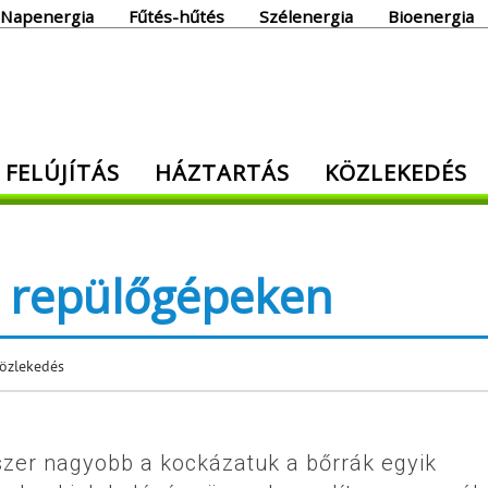
Napenergia
Fűtés-hűtés
Szélenergia
Bioenergia
giaoldal
 FELÚJÍTÁS
HÁZTARTÁS
KÖZLEKEDÉS
den, ami energia!
a repülőgépeken
özlekedés
tszer nagyobb a kockázatuk a bőrrák egyik