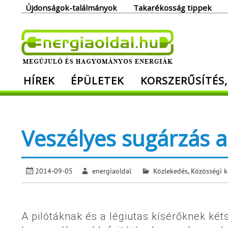
Skip
Újdonságok-találmányok
Takarékosság tippek
to
content
Ener
HÍREK
ÉPÜLETEK
KORSZERŰSÍTÉS,
Megújuló és hagyományos energiák. Min
Veszélyes sugárzás 
2014-09-05
energiaoldal
Közlekedés
,
Közösségi k
A pilótáknak és a légiutas kísérőknek ké