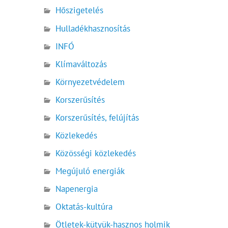
Hőszigetelés
Hulladékhasznosítás
INFÓ
Klímaváltozás
Környezetvédelem
Korszerűsítés
Korszerűsítés, felújítás
Közlekedés
Közösségi közlekedés
Megújuló energiák
Napenergia
Oktatás-kultúra
Ötletek-kütyük-hasznos holmik