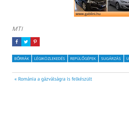
MTI
BŐRRÁK
LÉGIKÖZLEKEDÉS
REPÜLŐGÉPEK
SUGÁRZÁS
U
Bejegyzés
« Románia a gázválságra is felkészült
navigáció