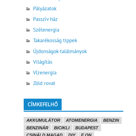
Pályázatok
Passzív ház
Szélenergia
Takarékosság tippek
Újdonságok-találmányok
Világítás
Vízenergia
Zöld rovat
CÍMKEFELHŐ
AKKUMULÁTOR
ATOMENERGIA
BENZIN
BENZINÁR
BICIKLI
BUDAPEST
CSINÁLD MAGAD
DIY
E.ON