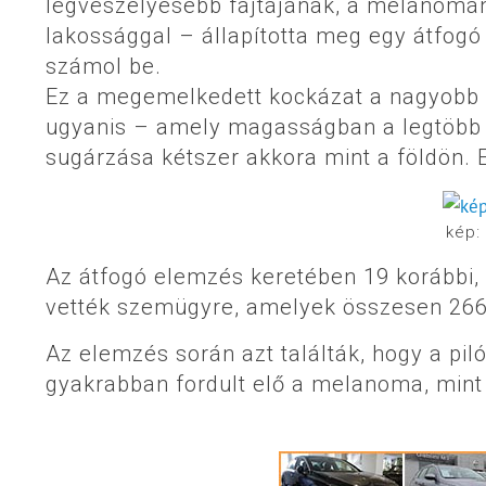
legveszélyesebb fajtájának, a melanomán
lakossággal – állapította meg egy átfog
számol be.
Ez a megemelkedett kockázat a nagyobb 
ugyanis – amely magasságban a legtöbb r
sugárzása kétszer akkora mint a földön. E
kép:
Az átfogó elemzés keretében 19 korábbi,
vették szemügyre, amelyek összesen 266 
Az elemzés során azt találták, hogy a pil
gyakrabban fordult elő a melanoma, mint