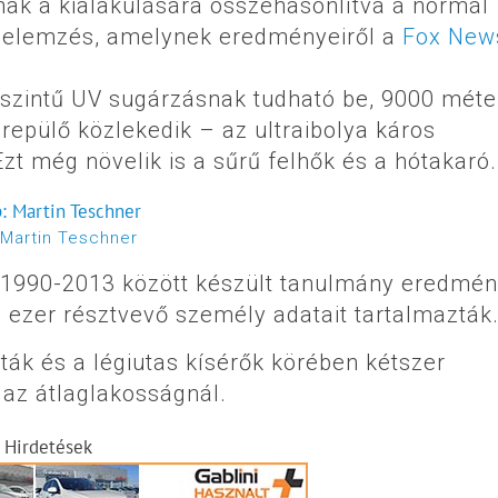
ak a kialakulására összehasonlítva a normál
ó elemzés, amelynek eredményeiről a
Fox New
szintű UV sugárzásnak tudható be, 9000 méte
epülő közlekedik – az ultraibolya káros
zt még növelik is a sűrű felhők és a hótakaró.
Martin Teschner
 1990-2013 között készült tanulmány eredmén
ezer résztvevő személy adatait tartalmazták
óták és a légiutas kísérők körében kétszer
 az átlaglakosságnál.
Hirdetések