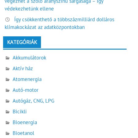
végezhet a szőlő aranyszínű sárgasága – így
védekezhetünk ellene
Így csökkenthető a többszázmilliárd dolláros
klímakockázat az adatközpontokban
KATEGÓRIÁK
Akkumulátorok
Aktív ház
Atomenergia
Autó-motor
Autógáz, CNG, LPG
Bicikli
Bioenergia
Bioetanol