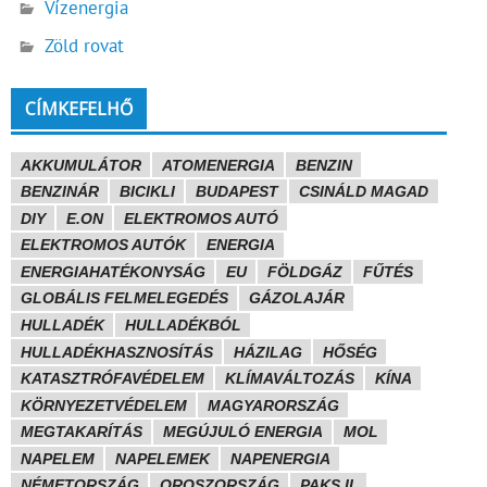
Vízenergia
Zöld rovat
CÍMKEFELHŐ
AKKUMULÁTOR
ATOMENERGIA
BENZIN
BENZINÁR
BICIKLI
BUDAPEST
CSINÁLD MAGAD
DIY
E.ON
ELEKTROMOS AUTÓ
ELEKTROMOS AUTÓK
ENERGIA
ENERGIAHATÉKONYSÁG
EU
FÖLDGÁZ
FŰTÉS
GLOBÁLIS FELMELEGEDÉS
GÁZOLAJÁR
HULLADÉK
HULLADÉKBÓL
HULLADÉKHASZNOSÍTÁS
HÁZILAG
HŐSÉG
KATASZTRÓFAVÉDELEM
KLÍMAVÁLTOZÁS
KÍNA
KÖRNYEZETVÉDELEM
MAGYARORSZÁG
MEGTAKARÍTÁS
MEGÚJULÓ ENERGIA
MOL
NAPELEM
NAPELEMEK
NAPENERGIA
NÉMETORSZÁG
OROSZORSZÁG
PAKS II.