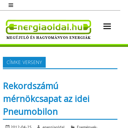
Skip
to
content
Energ
Megújuló és hagyományos energiák.
Minden, ami energia!
CÍMKE:
VERSENY
Rekordszámú
mérnökcsapat az idei
Pneumobilon
2012-04-25
energiaoldal
Események-