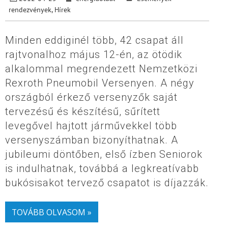
rendezvények
,
Hírek
Minden eddiginél több, 42 csapat áll
rajtvonalhoz május 12-én, az ötödik
alkalommal megrendezett Nemzetközi
Rexroth Pneumobil Versenyen. A négy
országból érkező versenyzők saját
tervezésű és készítésű, sűrített
levegővel hajtott járművekkel több
versenyszámban bizonyíthatnak. A
jubileumi döntőben, első ízben Seniorok
is indulhatnak, továbbá a legkreatívabb
bukósisakot tervező csapatot is díjazzák.
TOVÁBB OLVASOM »