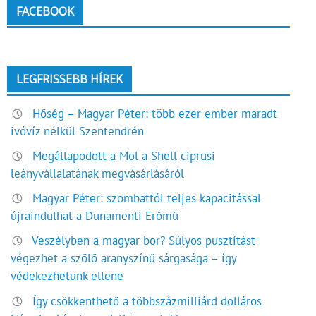
FACEBOOK
LEGFRISSEBB HÍREK
Hőség – Magyar Péter: több ezer ember maradt
ivóvíz nélkül Szentendrén
Megállapodott a Mol a Shell ciprusi
leányvállalatának megvásárlásáról
Magyar Péter: szombattól teljes kapacitással
újraindulhat a Dunamenti Erőmű
Veszélyben a magyar bor? Súlyos pusztítást
végezhet a szőlő aranyszínű sárgasága – így
védekezhetünk ellene
Így csökkenthető a többszázmilliárd dolláros