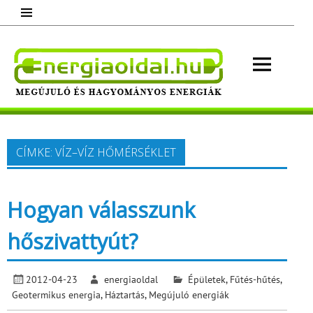
Skip
to
content
Energ
Megújuló és hagyományos energiák.
Minden, ami energia!
CÍMKE:
VÍZ–VÍZ HŐMÉRSÉKLET
Hogyan válasszunk
hőszivattyút?
2012-04-23
energiaoldal
Épületek
,
Fűtés-hűtés
,
Geotermikus energia
,
Háztartás
,
Megújuló energiák