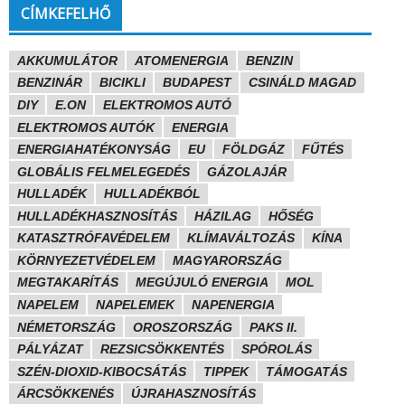
CÍMKEFELHŐ
AKKUMULÁTOR
ATOMENERGIA
BENZIN
BENZINÁR
BICIKLI
BUDAPEST
CSINÁLD MAGAD
DIY
E.ON
ELEKTROMOS AUTÓ
ELEKTROMOS AUTÓK
ENERGIA
ENERGIAHATÉKONYSÁG
EU
FÖLDGÁZ
FŰTÉS
GLOBÁLIS FELMELEGEDÉS
GÁZOLAJÁR
HULLADÉK
HULLADÉKBÓL
HULLADÉKHASZNOSÍTÁS
HÁZILAG
HŐSÉG
KATASZTRÓFAVÉDELEM
KLÍMAVÁLTOZÁS
KÍNA
KÖRNYEZETVÉDELEM
MAGYARORSZÁG
MEGTAKARÍTÁS
MEGÚJULÓ ENERGIA
MOL
NAPELEM
NAPELEMEK
NAPENERGIA
NÉMETORSZÁG
OROSZORSZÁG
PAKS II.
PÁLYÁZAT
REZSICSÖKKENTÉS
SPÓROLÁS
SZÉN-DIOXID-KIBOCSÁTÁS
TIPPEK
TÁMOGATÁS
ÁRCSÖKKENÉS
ÚJRAHASZNOSÍTÁS