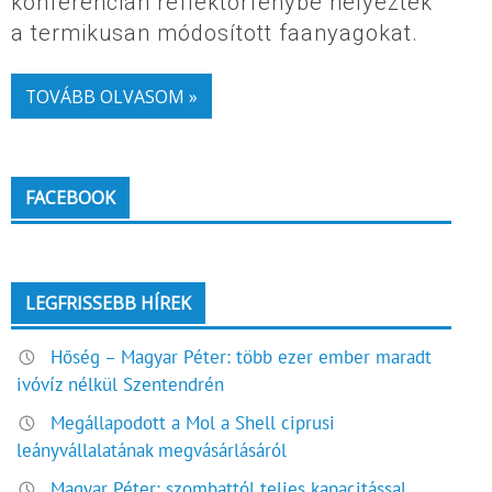
konferencián reflektorfénybe helyezték
a termikusan módosított faanyagokat.
TOVÁBB OLVASOM »
FACEBOOK
LEGFRISSEBB HÍREK
Hőség – Magyar Péter: több ezer ember maradt
ivóvíz nélkül Szentendrén
Megállapodott a Mol a Shell ciprusi
leányvállalatának megvásárlásáról
Magyar Péter: szombattól teljes kapacitással