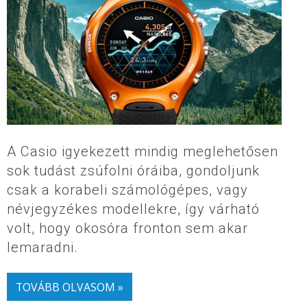
A Casio igyekezett mindig meglehetősen
sok tudást zsúfolni óráiba, gondoljunk
csak a korabeli számológépes, vagy
névjegyzékes modellekre, így várható
volt, hogy okosóra fronton sem akar
lemaradni.
TOVÁBB OLVASOM »