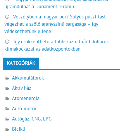
újraindulhat a Dunamenti Erőmű
Veszélyben a magyar bor? Súlyos pusztítást
végezhet a szőlő aranyszínű sárgasága – így
védekezhetünk ellene
Így csökkenthető a többszázmilliárd dolláros
klímakockázat az adatközpontokban
KATEGÓRIÁK
Akkumulátorok
Aktív ház
Atomenergia
Autó-motor
Autógáz, CNG, LPG
Bicikli