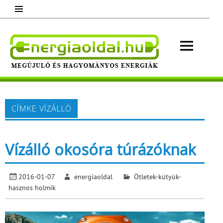
Skip
to
content
Energ
Megújuló és hagyományos energiák.
Minden, ami energia!
CÍMKE:
VÍZÁLLÓ
Vízálló okosóra túrázóknak
2016-01-07
energiaoldal
Ötletek-kütyük-
hasznos holmik