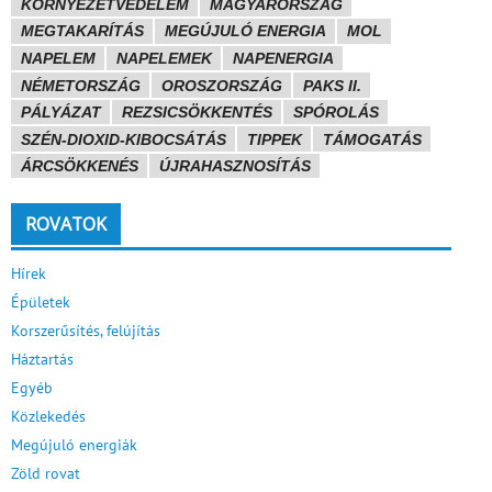
KÖRNYEZETVÉDELEM
MAGYARORSZÁG
MEGTAKARÍTÁS
MEGÚJULÓ ENERGIA
MOL
NAPELEM
NAPELEMEK
NAPENERGIA
NÉMETORSZÁG
OROSZORSZÁG
PAKS II.
PÁLYÁZAT
REZSICSÖKKENTÉS
SPÓROLÁS
SZÉN-DIOXID-KIBOCSÁTÁS
TIPPEK
TÁMOGATÁS
ÁRCSÖKKENÉS
ÚJRAHASZNOSÍTÁS
ROVATOK
Hírek
Épületek
Korszerűsítés, felújítás
Háztartás
Egyéb
Közlekedés
Megújuló energiák
Zöld rovat