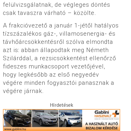
felülvizsgálatnak, de végleges döntés
csak tavaszra várható – közölte.
A frakcióvezető a január 1-jétől hatályos
tízszázalékos gáz-, villamosenergia- és
távhőárcsökkentésről szólva elmondta
azt is: abban állapodtak meg Németh
Szilárddal, a rezsicsökkentést ellenőrző
fideszes munkacsoport vezetőjével,
hogy legkésőbb az első negyedév
végére minden fogyasztói panasznak a
végére járnak.
Hirdetések