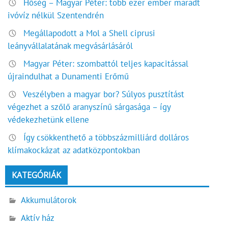
Hőség – Magyar Péter: több ezer ember maradt
ivóvíz nélkül Szentendrén
Megállapodott a Mol a Shell ciprusi
leányvállalatának megvásárlásáról
Magyar Péter: szombattól teljes kapacitással
újraindulhat a Dunamenti Erőmű
Veszélyben a magyar bor? Súlyos pusztítást
végezhet a szőlő aranyszínű sárgasága – így
védekezhetünk ellene
Így csökkenthető a többszázmilliárd dolláros
klímakockázat az adatközpontokban
KATEGÓRIÁK
Akkumulátorok
Aktív ház