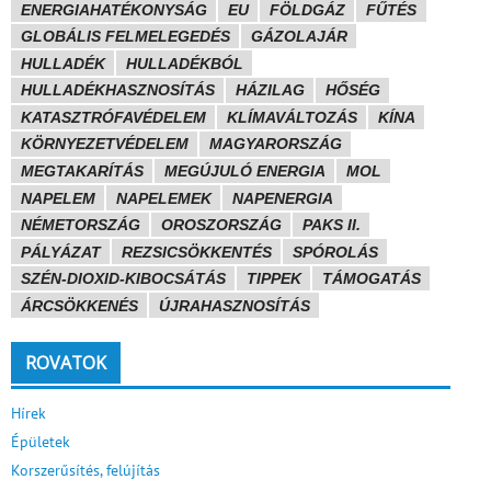
ENERGIAHATÉKONYSÁG
EU
FÖLDGÁZ
FŰTÉS
GLOBÁLIS FELMELEGEDÉS
GÁZOLAJÁR
HULLADÉK
HULLADÉKBÓL
HULLADÉKHASZNOSÍTÁS
HÁZILAG
HŐSÉG
KATASZTRÓFAVÉDELEM
KLÍMAVÁLTOZÁS
KÍNA
KÖRNYEZETVÉDELEM
MAGYARORSZÁG
MEGTAKARÍTÁS
MEGÚJULÓ ENERGIA
MOL
NAPELEM
NAPELEMEK
NAPENERGIA
NÉMETORSZÁG
OROSZORSZÁG
PAKS II.
PÁLYÁZAT
REZSICSÖKKENTÉS
SPÓROLÁS
SZÉN-DIOXID-KIBOCSÁTÁS
TIPPEK
TÁMOGATÁS
ÁRCSÖKKENÉS
ÚJRAHASZNOSÍTÁS
ROVATOK
Hírek
Épületek
Korszerűsítés, felújítás