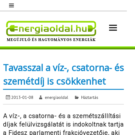
Skip
to
content
Energ
Megújuló és hagyományos energiák.
Minden, ami energia!
Tavasszal a víz-, csatorna- és
szemétdíj is csökkenhet
2013-01-08
energiaoldal
Háztartás
A víz-, a csatorna- és a szemétszállítási
díjak felülvizsgálatát is indokoltnak tartja
a Fidesz parlamenti frakcióvezetője, aki