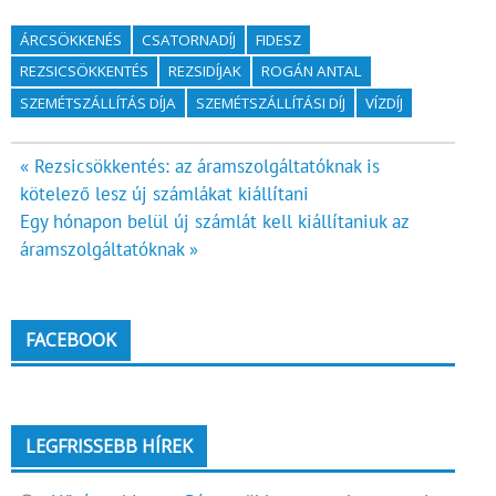
ÁRCSÖKKENÉS
CSATORNADÍJ
FIDESZ
REZSICSÖKKENTÉS
REZSIDÍJAK
ROGÁN ANTAL
SZEMÉTSZÁLLÍTÁS DÍJA
SZEMÉTSZÁLLÍTÁSI DÍJ
VÍZDÍJ
Bejegyzés
« Rezsicsökkentés: az áramszolgáltatóknak is
kötelező lesz új számlákat kiállítani
navigáció
Egy hónapon belül új számlát kell kiállítaniuk az
áramszolgáltatóknak »
FACEBOOK
LEGFRISSEBB HÍREK