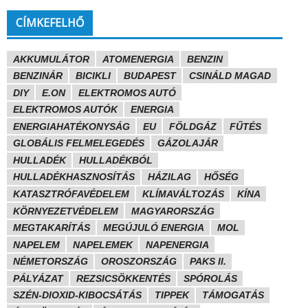
CÍMKEFELHŐ
AKKUMULÁTOR
ATOMENERGIA
BENZIN
BENZINÁR
BICIKLI
BUDAPEST
CSINÁLD MAGAD
DIY
E.ON
ELEKTROMOS AUTÓ
ELEKTROMOS AUTÓK
ENERGIA
ENERGIAHATÉKONYSÁG
EU
FÖLDGÁZ
FŰTÉS
GLOBÁLIS FELMELEGEDÉS
GÁZOLAJÁR
HULLADÉK
HULLADÉKBÓL
HULLADÉKHASZNOSÍTÁS
HÁZILAG
HŐSÉG
KATASZTRÓFAVÉDELEM
KLÍMAVÁLTOZÁS
KÍNA
KÖRNYEZETVÉDELEM
MAGYARORSZÁG
MEGTAKARÍTÁS
MEGÚJULÓ ENERGIA
MOL
NAPELEM
NAPELEMEK
NAPENERGIA
NÉMETORSZÁG
OROSZORSZÁG
PAKS II.
PÁLYÁZAT
REZSICSÖKKENTÉS
SPÓROLÁS
SZÉN-DIOXID-KIBOCSÁTÁS
TIPPEK
TÁMOGATÁS