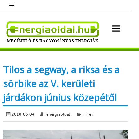
Skip
to
content
Energ
Megújuló és hagyományos energiák.
Minden, ami energia!
Tilos a segway, a riksa és a
sörbike az V. kerületi
járdákon június közepétől
2018-06-04
energiaoldal
Hírek