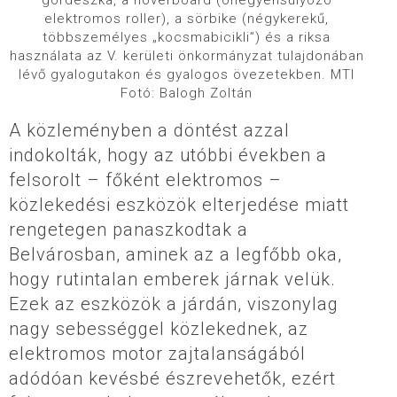
gördeszka, a hoverboard (önegyensúlyozó
elektromos roller), a sörbike (négykerekű,
többszemélyes „kocsmabicikli”) és a riksa
használata az V. kerületi önkormányzat tulajdonában
lévő gyalogutakon és gyalogos övezetekben. MTI
Fotó: Balogh Zoltán
A közleményben a döntést azzal
indokolták, hogy az utóbbi években a
felsorolt – főként elektromos –
közlekedési eszközök elterjedése miatt
rengetegen panaszkodtak a
Belvárosban, aminek az a legfőbb oka,
hogy rutintalan emberek járnak velük.
Ezek az eszközök a járdán, viszonylag
nagy sebességgel közlekednek, az
elektromos motor zajtalanságából
adódóan kevésbé észrevehetők, ezért