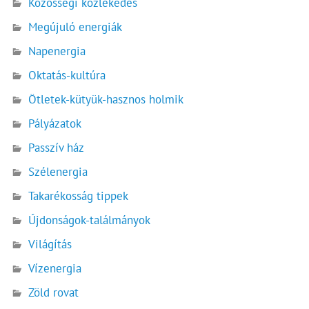
Közösségi közlekedés
Megújuló energiák
Napenergia
Oktatás-kultúra
Ötletek-kütyük-hasznos holmik
Pályázatok
Passzív ház
Szélenergia
Takarékosság tippek
Újdonságok-találmányok
Világítás
Vízenergia
Zöld rovat