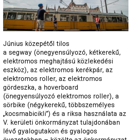
Június közepétől tilos
a segway (önegyensúlyozó, kétkerekű,
elektromos meghajtású közlekedési
eszköz), az elektromos kerékpár, az
elektromos roller, az elektromos
gördeszka, a hoverboard
(önegyensúlyozó elektromos roller), a
sörbike (négykerekű, többszemélyes
„kocsmabicikli”) és a riksa használata az
V. kerületi önkormányzat tulajdonában
lévő gyalogutakon és gyalogos
övezetekben – közölte az önkormányzat