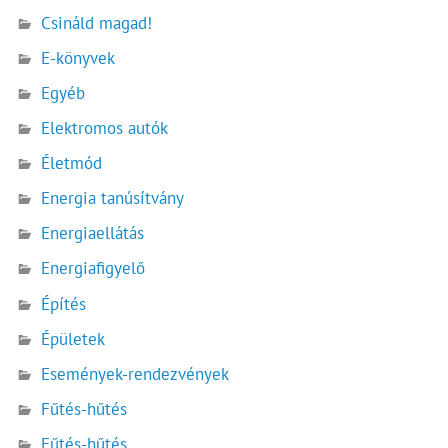
Csináld magad!
E-könyvek
Egyéb
Elektromos autók
Életmód
Energia tanúsítvány
Energiaellátás
Energiafigyelő
Építés
Épületek
Események-rendezvények
Fűtés-hűtés
Fűtés-hűtés