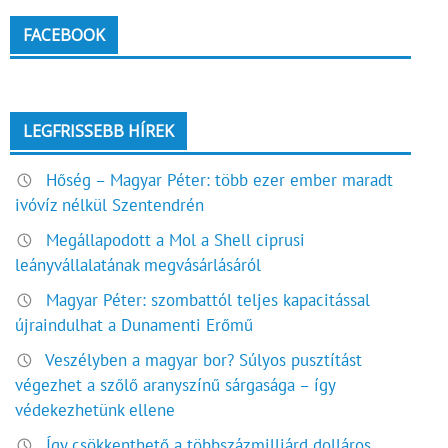
FACEBOOK
LEGFRISSEBB HÍREK
Hőség – Magyar Péter: több ezer ember maradt
ivóvíz nélkül Szentendrén
Megállapodott a Mol a Shell ciprusi
leányvállalatának megvásárlásáról
Magyar Péter: szombattól teljes kapacitással
újraindulhat a Dunamenti Erőmű
Veszélyben a magyar bor? Súlyos pusztítást
végezhet a szőlő aranyszínű sárgasága – így
védekezhetünk ellene
Így csökkenthető a többszázmilliárd dolláros