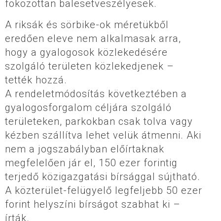
fokozottan balesetveszélyesek.
A riksák és sörbike-ok méretükből
eredően eleve nem alkalmasak arra,
hogy a gyalogosok közlekedésére
szolgáló területen közlekedjenek –
tették hozzá.
A rendeletmódosítás következtében a
gyalogosforgalom céljára szolgáló
területeken, parkokban csak tolva vagy
kézben szállítva lehet velük átmenni. Aki
nem a jogszabályban előírtaknak
megfelelően jár el, 150 ezer forintig
terjedő közigazgatási bírsággal sújtható.
A közterület-felügyelő legfeljebb 50 ezer
forint helyszíni bírságot szabhat ki –
írták.