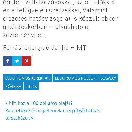
érintett vállalkozásokkal, az ott élőkkel
és a felügyeleti szervekkel, valamint
előzetes hatásvizsgálat is készült ebben
a kérdéskörben – olvasható a
közleményben.
Forrás: energiaoldal.hu – MTI
ELEKTROMOS KERÉKPÁR
ELEKTROMOS ROLLER
SEGWAY
SÖRBIKE
TILOS
Bejegyzés
« Mit hoz a 100 dolláros olajár?
Zöldtetőkre és napelemekre is pályázhatnak
navigáció
társasházak »