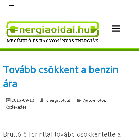
Skip
to
content
Energ
Megújuló és hagyományos energiák.
Minden, ami energia!
Tovább csökkent a benzin
ára
2013-09-13
energiaoldal
Autó-motor
,
Közlekedés
Bruttó 5 forinttal tovább csökkentette a