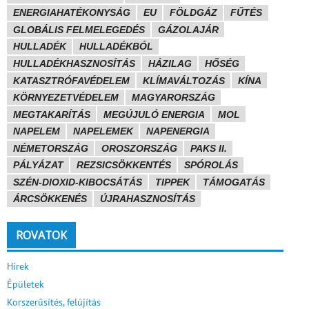
ENERGIAHATÉKONYSÁG
EU
FÖLDGÁZ
FŰTÉS
GLOBÁLIS FELMELEGEDÉS
GÁZOLAJÁR
HULLADÉK
HULLADÉKBÓL
HULLADÉKHASZNOSÍTÁS
HÁZILAG
HŐSÉG
KATASZTRÓFAVÉDELEM
KLÍMAVÁLTOZÁS
KÍNA
KÖRNYEZETVÉDELEM
MAGYARORSZÁG
MEGTAKARÍTÁS
MEGÚJULÓ ENERGIA
MOL
NAPELEM
NAPELEMEK
NAPENERGIA
NÉMETORSZÁG
OROSZORSZÁG
PAKS II.
PÁLYÁZAT
REZSICSÖKKENTÉS
SPÓROLÁS
SZÉN-DIOXID-KIBOCSÁTÁS
TIPPEK
TÁMOGATÁS
ÁRCSÖKKENÉS
ÚJRAHASZNOSÍTÁS
ROVATOK
Hírek
Épületek
Korszerűsítés, felújítás