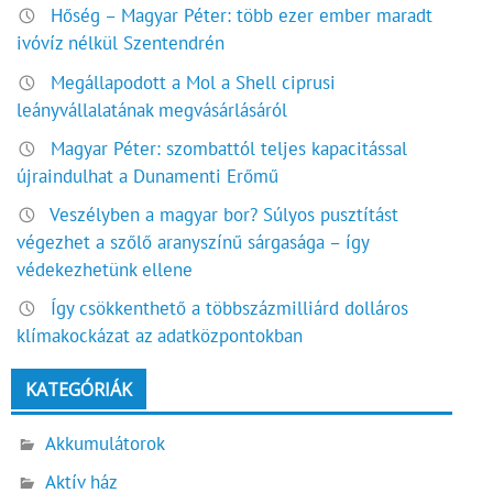
Hőség – Magyar Péter: több ezer ember maradt
ivóvíz nélkül Szentendrén
Megállapodott a Mol a Shell ciprusi
leányvállalatának megvásárlásáról
Magyar Péter: szombattól teljes kapacitással
újraindulhat a Dunamenti Erőmű
Veszélyben a magyar bor? Súlyos pusztítást
végezhet a szőlő aranyszínű sárgasága – így
védekezhetünk ellene
Így csökkenthető a többszázmilliárd dolláros
klímakockázat az adatközpontokban
KATEGÓRIÁK
Akkumulátorok
Aktív ház