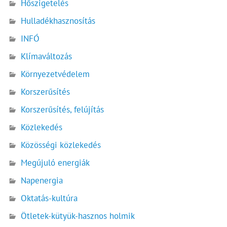
Hőszigetelés
Hulladékhasznosítás
INFÓ
Klímaváltozás
Környezetvédelem
Korszerűsítés
Korszerűsítés, felújítás
Közlekedés
Közösségi közlekedés
Megújuló energiák
Napenergia
Oktatás-kultúra
Ötletek-kütyük-hasznos holmik