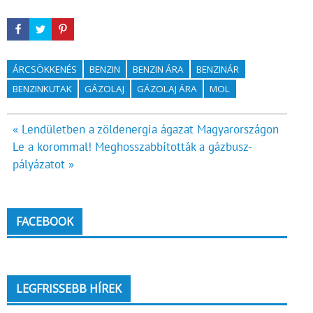
ÁRCSÖKKENÉS
BENZIN
BENZIN ÁRA
BENZINÁR
BENZINKUTAK
GÁZOLAJ
GÁZOLAJ ÁRA
MOL
Bejegyzés
« Lendületben a zöldenergia ágazat Magyarországon
Le a korommal! Meghosszabbították a gázbusz-
navigáció
pályázatot »
FACEBOOK
LEGFRISSEBB HÍREK