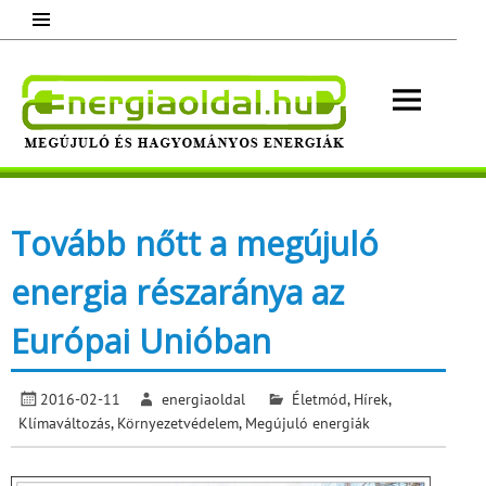
Skip
to
content
Energ
Megújuló és hagyományos energiák.
Minden, ami energia!
Tovább nőtt a megújuló
energia részaránya az
Európai Unióban
2016-02-11
energiaoldal
Életmód
,
Hírek
,
Klímaváltozás
,
Környezetvédelem
,
Megújuló energiák