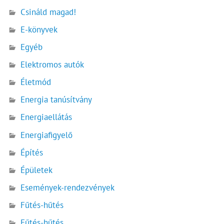
Csináld magad!
E-könyvek
Egyéb
Elektromos autók
Életmód
Energia tanúsítvány
Energiaellátás
Energiafigyelő
Építés
Épületek
Események-rendezvények
Fűtés-hűtés
Fűtés-hűtés