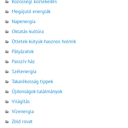
Közösségi közlekedés
Megújuló energiák
Napenergia
Oktatás-kultúra
Ötletek-kütyük-hasznos holmik
Pályázatok
Passzív ház
Szélenergia
Takarékosság tippek
Újdonságok-találmányok
Világítás
Vízenergia
Zöld rovat