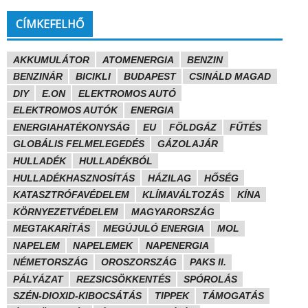
CÍMKEFELHŐ
AKKUMULÁTOR
ATOMENERGIA
BENZIN
BENZINÁR
BICIKLI
BUDAPEST
CSINÁLD MAGAD
DIY
E.ON
ELEKTROMOS AUTÓ
ELEKTROMOS AUTÓK
ENERGIA
ENERGIAHATÉKONYSÁG
EU
FÖLDGÁZ
FŰTÉS
GLOBÁLIS FELMELEGEDÉS
GÁZOLAJÁR
HULLADÉK
HULLADÉKBÓL
HULLADÉKHASZNOSÍTÁS
HÁZILAG
HŐSÉG
KATASZTRÓFAVÉDELEM
KLÍMAVÁLTOZÁS
KÍNA
KÖRNYEZETVÉDELEM
MAGYARORSZÁG
MEGTAKARÍTÁS
MEGÚJULÓ ENERGIA
MOL
NAPELEM
NAPELEMEK
NAPENERGIA
NÉMETORSZÁG
OROSZORSZÁG
PAKS II.
PÁLYÁZAT
REZSICSÖKKENTÉS
SPÓROLÁS
SZÉN-DIOXID-KIBOCSÁTÁS
TIPPEK
TÁMOGATÁS