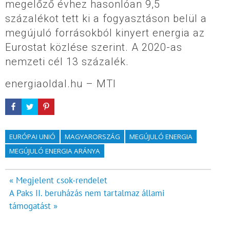
megelőző évhez hasonlóan 9,5
százalékot tett ki a fogyasztáson belül a
megújuló forrásokból kinyert energia az
Eurostat közlése szerint. A 2020-as
nemzeti cél 13 százalék.
energiaoldal.hu – MTI
EURÓPAI UNIÓ
MAGYARORSZÁG
MEGÚJULÓ ENERGIA
MEGÚJULÓ ENERGIA ARÁNYA
Bejegyzés
« Megjelent csok-rendelet
A Paks II. beruházás nem tartalmaz állami
navigáció
támogatást »