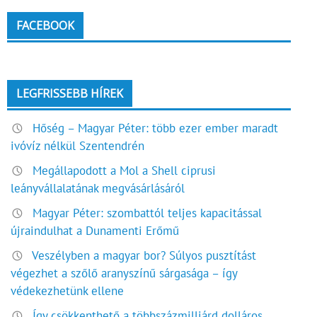
FACEBOOK
LEGFRISSEBB HÍREK
Hőség – Magyar Péter: több ezer ember maradt
ivóvíz nélkül Szentendrén
Megállapodott a Mol a Shell ciprusi
leányvállalatának megvásárlásáról
Magyar Péter: szombattól teljes kapacitással
újraindulhat a Dunamenti Erőmű
Veszélyben a magyar bor? Súlyos pusztítást
végezhet a szőlő aranyszínű sárgasága – így
védekezhetünk ellene
Így csökkenthető a többszázmilliárd dolláros