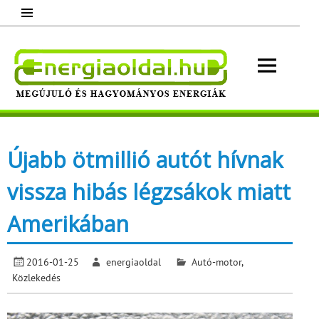
Skip
to
content
Energ
Megújuló és hagyományos energiák.
Minden, ami energia!
Újabb ötmillió autót hívnak
vissza hibás légzsákok miatt
Amerikában
2016-01-25
energiaoldal
Autó-motor
,
Közlekedés