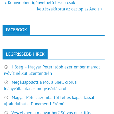
Bejegyzés
« Könnyebben igényelhető lesz a csok
Kettészakította az oszlop az Audit »
navigáció
FACEBOOK
LEGFRISSEBB HÍREK
Hőség – Magyar Péter: több ezer ember maradt
ivóvíz nélkül Szentendrén
Megállapodott a Mol a Shell ciprusi
leányvállalatának megvásárlásáról
Magyar Péter: szombattól teljes kapacitással
újraindulhat a Dunamenti Erőmű
Veszélyben a magyar bor? Súlyos pusztítást