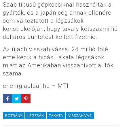
Saab típusú gépkocsiknál használták a
gyártók, és a japán cég annak ellenére
sem változtatott a légzsákok
konstrukcióján, hogy tavaly kétszázmillió
dolláros büntetést kellett fizetnie.
Az újabb visszahívással 24 millió fölé
emelkedik a hibás Takata légzsákok
miatt az Amerikában visszahívott autók
száma.
enenrgiaoldal.hu – MTI
BOTRÁNY
LÉGZSÁK
TAKATA
VISSZAHÍVÁS