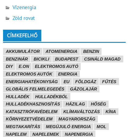
Vízenergia
Zöld rovat
CÍMKEFELHŐ
AKKUMULÁTOR
ATOMENERGIA
BENZIN
BENZINÁR
BICIKLI
BUDAPEST
CSINÁLD MAGAD
DIY
E.ON
ELEKTROMOS AUTÓ
ELEKTROMOS AUTÓK
ENERGIA
ENERGIAHATÉKONYSÁG
EU
FÖLDGÁZ
FŰTÉS
GLOBÁLIS FELMELEGEDÉS
GÁZOLAJÁR
HULLADÉK
HULLADÉKBÓL
HULLADÉKHASZNOSÍTÁS
HÁZILAG
HŐSÉG
KATASZTRÓFAVÉDELEM
KLÍMAVÁLTOZÁS
KÍNA
KÖRNYEZETVÉDELEM
MAGYARORSZÁG
MEGTAKARÍTÁS
MEGÚJULÓ ENERGIA
MOL
NAPELEM
NAPELEMEK
NAPENERGIA