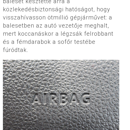
baleset késztette arra a
közlekedésbiztonsági hatóságot, hogy
visszahívasson ötmillió gépjárművet: a
balesetben az autó vezetője meghalt,
mert koccanáskor a légzsák felrobbant
és a fémdarabok a sofőr testébe
fúródtak.