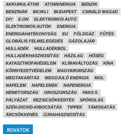
AKKUMULÁTOR
ATOMENERGIA
BENZIN
BENZINÁR
BICIKLI
BUDAPEST
CSINÁLD MAGAD
DIY
E.ON
ELEKTROMOS AUTÓ
ELEKTROMOS AUTÓK
ENERGIA
ENERGIAHATÉKONYSÁG
EU
FÖLDGÁZ
FŰTÉS
GLOBÁLIS FELMELEGEDÉS
GÁZOLAJÁR
HULLADÉK
HULLADÉKBÓL
HULLADÉKHASZNOSÍTÁS
HÁZILAG
HŐSÉG
KATASZTRÓFAVÉDELEM
KLÍMAVÁLTOZÁS
KÍNA
KÖRNYEZETVÉDELEM
MAGYARORSZÁG
MEGTAKARÍTÁS
MEGÚJULÓ ENERGIA
MOL
NAPELEM
NAPELEMEK
NAPENERGIA
NÉMETORSZÁG
OROSZORSZÁG
PAKS II.
PÁLYÁZAT
REZSICSÖKKENTÉS
SPÓROLÁS
SZÉN-DIOXID-KIBOCSÁTÁS
TIPPEK
TÁMOGATÁS
ÁRCSÖKKENÉS
ÚJRAHASZNOSÍTÁS
ROVATOK