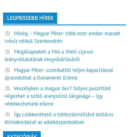
LEGFRISSEBB HÍREK
Hőség – Magyar Péter: több ezer ember maradt
ivóvíz nélkül Szentendrén
Megállapodott a Mol a Shell ciprusi
leányvállalatának megvásárlásáról
Magyar Péter: szombattól teljes kapacitással
újraindulhat a Dunamenti Erőmű
Veszélyben a magyar bor? Súlyos pusztítást
végezhet a szőlő aranyszínű sárgasága – így
védekezhetünk ellene
Így csökkenthető a többszázmilliárd dolláros
klímakockázat az adatközpontokban
KATEGÓRIÁK