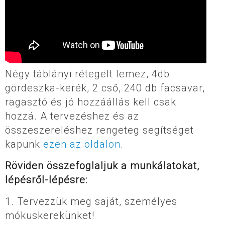
Négy táblányi rétegelt lemez, 4db
gördeszka-kerék, 2 cső, 240 db facsavar,
ragasztó és jó hozzáállás kell csak
hozzá. A tervezéshez és az
összeszereléshez rengeteg segítséget
kapunk
ezen az oldalon
.
Röviden összefoglaljuk a munkálatokat,
lépésről-lépésre:
1. Tervezzük meg saját, személyes
mókuskerekünket!