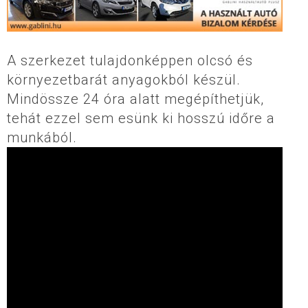
A szerkezet tulajdonképpen olcsó és
környezetbarát anyagokból készül.
Mindössze 24 óra alatt megépíthetjük,
tehát ezzel sem esünk ki hosszú időre a
munkából.