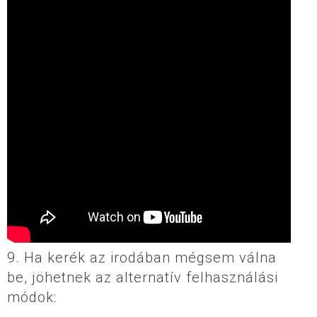
9. Ha kerék az irodában mégsem válna
be, jöhetnek az alternatív felhasználási
módok: