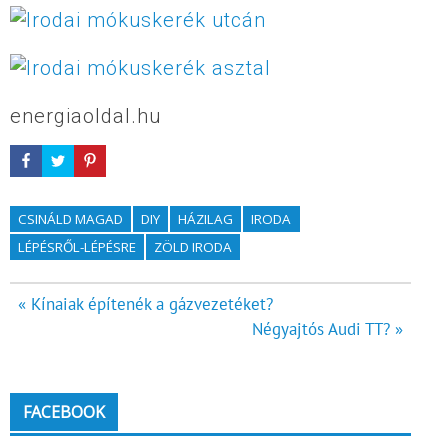
energiaoldal.hu
CSINÁLD MAGAD
DIY
HÁZILAG
IRODA
LÉPÉSRŐL-LÉPÉSRE
ZÖLD IRODA
Bejegyzés
« Kínaiak építenék a gázvezetéket?
Négyajtós Audi TT? »
navigáció
FACEBOOK