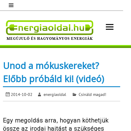
Skip
to
content
Energ
Megújuló és hagyományos energiák.
Minden, ami energia!
Unod a mókuskereket?
Előbb próbáld ki! (videó)
2014-10-02
energiaoldal
Csináld magad!
Egy megoldás arra, hogyan köthetjük
össze az irodai hajtást a szükséges