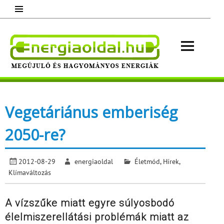
Skip
to
content
Energ
Megújuló és hagyományos energiák.
Minden, ami energia!
Vegetáriánus emberiség
2050-re?
2012-08-29
energiaoldal
Életmód
,
Hírek
,
Klímaváltozás
A vízszűke miatt egyre súlyosbodó
élelmiszerellátási problémák miatt az