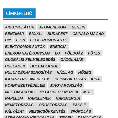
CÍMKEFELHŐ
AKKUMULÁTOR
ATOMENERGIA
BENZIN
BENZINÁR
BICIKLI
BUDAPEST
CSINÁLD MAGAD
DIY
E.ON
ELEKTROMOS AUTÓ
ELEKTROMOS AUTÓK
ENERGIA
ENERGIAHATÉKONYSÁG
EU
FÖLDGÁZ
FŰTÉS
GLOBÁLIS FELMELEGEDÉS
GÁZOLAJÁR
HULLADÉK
HULLADÉKBÓL
HULLADÉKHASZNOSÍTÁS
HÁZILAG
HŐSÉG
KATASZTRÓFAVÉDELEM
KLÍMAVÁLTOZÁS
KÍNA
KÖRNYEZETVÉDELEM
MAGYARORSZÁG
MEGTAKARÍTÁS
MEGÚJULÓ ENERGIA
MOL
NAPELEM
NAPELEMEK
NAPENERGIA
NÉMETORSZÁG
OROSZORSZÁG
PAKS II.
PÁLYÁZAT
REZSICSÖKKENTÉS
SPÓROLÁS
SZÉN-DIOXID-KIBOCSÁTÁS
TIPPEK
TÁMOGATÁS