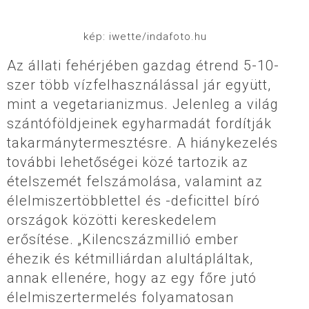
kép: iwette/indafoto.hu
Az állati fehérjében gazdag étrend 5-10-
szer több vízfelhasználással jár együtt,
mint a vegetarianizmus. Jelenleg a világ
szántóföldjeinek egyharmadát fordítják
takarmánytermesztésre. A hiánykezelés
további lehetőségei közé tartozik az
ételszemét felszámolása, valamint az
élelmiszertöbblettel és -deficittel bíró
országok közötti kereskedelem
erősítése. „Kilencszázmillió ember
éhezik és kétmilliárdan alultápláltak,
annak ellenére, hogy az egy főre jutó
élelmiszertermelés folyamatosan