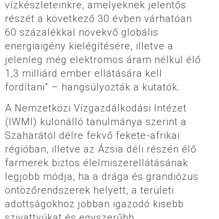
vízkészleteinkre, amelyeknek jelentős
részét a következő 30 évben várhatóan
60 százalékkal növekvő globális
energiaigény kielégítésére, illetve a
jelenleg még elektromos áram nélkül élő
1,3 milliárd ember ellátására kell
fordítani” – hangsúlyozták a kutatók.
A Nemzetközi Vízgazdálkodási Intézet
(IWMI) különálló tanulmánya szerint a
Szaharától délre fekvő fekete-afrikai
régióban, illetve az Ázsia déli részén élő
farmerek biztos élelmiszerellátásának
legjobb módja, ha a drága és grandiózus
öntözőrendszerek helyett, a területi
adottságokhoz jobban igazodó kisebb
szivattyúkat és egyszerűbb