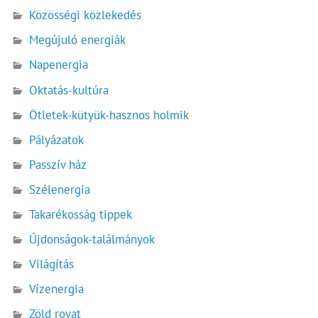
Közösségi közlekedés
Megújuló energiák
Napenergia
Oktatás-kultúra
Ötletek-kütyük-hasznos holmik
Pályázatok
Passzív ház
Szélenergia
Takarékosság tippek
Újdonságok-találmányok
Világítás
Vízenergia
Zöld rovat