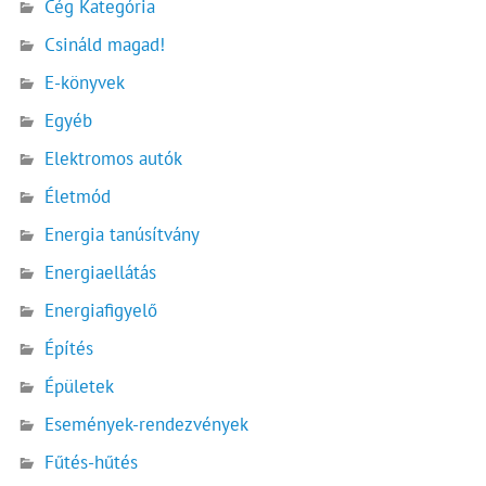
Cég Kategória
Csináld magad!
E-könyvek
Egyéb
Elektromos autók
Életmód
Energia tanúsítvány
Energiaellátás
Energiafigyelő
Építés
Épületek
Események-rendezvények
Fűtés-hűtés