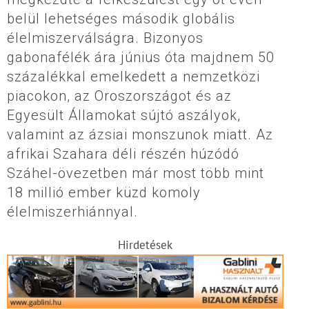
belül lehetséges második globális
élelmiszerválságra. Bizonyos
gabonafélék ára június óta majdnem 50
százalékkal emelkedett a nemzetközi
piacokon, az Oroszországot és az
Egyesült Államokat sújtó aszályok,
valamint az ázsiai monszunok miatt. Az
afrikai Szahara déli részén húzódó
Száhel-övezetben már most több mint
18 millió ember küzd komoly
élelmiszerhiánnyal.
Hirdetések