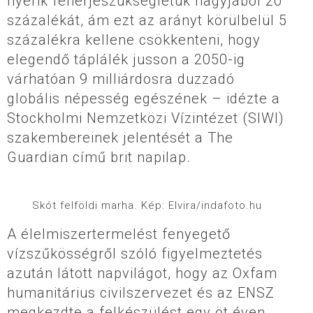
nyerik fehérjeszükségletük nagyjából 20
százalékát, ám ezt az arányt körülbelül 5
százalékra kellene csökkenteni, hogy
elegendő táplálék jusson a 2050-ig
várhatóan 9 milliárdosra duzzadó
globális népesség egészének – idézte a
Stockholmi Nemzetközi Vízintézet (SIWI)
szakembereinek jelentését a The
Guardian című brit napilap.
Skót felföldi marha. Kép: Elvira/indafoto.hu
A élelmiszertermelést fenyegető
vízszűkösségről szóló figyelmeztetés
azután látott napvilágot, hogy az Oxfam
humanitárius civilszervezet és az ENSZ
megkezdte a felkészülést egy öt éven