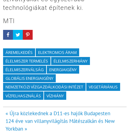
technológiákat építenek ki.
MTI
ÁREMELKEDÉS
ELEKTROMOS ÁRAM
ÉLELMISZER TERMELÉS
ÉLELMISZERHIÁNY
ÉLELMISZERVÁLSÁG
ENERGIAIGÉNY
GLOBÁLIS ENERGIAIGÉNY
NEMZETKÖZI VÍZGAZDÁLKODÁSI INTÉZET
VEGETÁRIÁNUS
VÍZFELHASZNÁLÁS
VÍZHIÁNY
Bejegyzés
« Újra közlekednek a D11-es hajók Budapesten
124 éve van villanyvilágítás Mátészalkán és New
navigáció
Yorkban »