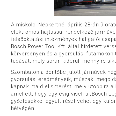
A miskolci Népkertnél április 28-án 9 ó
elektromos hajtással rendelkező járműve
felsőoktatási intézmények hallgatói csapat
Bosch Power Tool Kft. által hirdetett ve
körversenyen és a gyorsulási futamokon 
tudását, mely során kiderül, mennyire sike
Szombaton a döntőbe jutott járművek nég
gyorsulási eredményeik, műszaki megoldás
kapnak majd elismerést, mely utóbbira a
amellett, hogy egy évig viseli a „Bosch Le
győztesekkel együtt részt vehet egy külö
hétvégén.