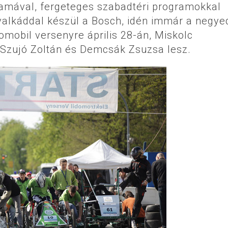
amával, fergeteges szabadtéri programokkal
valkáddal készül a Bosch, idén immár a negye
mobil versenyre április 28-án, Miskolc
 Szujó Zoltán és Demcsák Zsuzsa lesz.