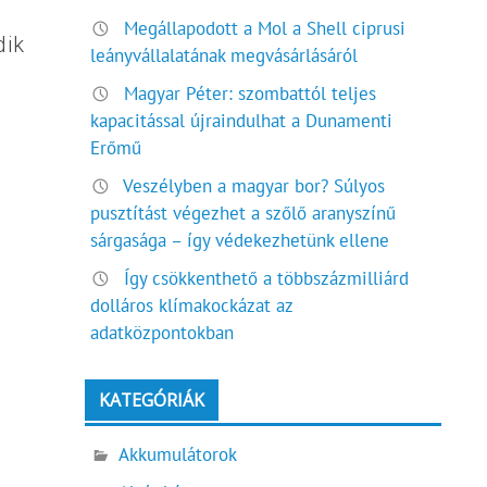
Megállapodott a Mol a Shell ciprusi
dik
leányvállalatának megvásárlásáról
Magyar Péter: szombattól teljes
kapacitással újraindulhat a Dunamenti
Erőmű
Veszélyben a magyar bor? Súlyos
pusztítást végezhet a szőlő aranyszínű
sárgasága – így védekezhetünk ellene
Így csökkenthető a többszázmilliárd
dolláros klímakockázat az
adatközpontokban
KATEGÓRIÁK
Akkumulátorok