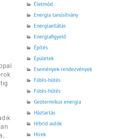
Életmód
Energia tanúsítvány
Energiaellátás
Energiafigyelő
Építés
Épületek
ppal
Események-rendezvények
orok
Fűtés-hűtés
tig
Fűtés-hűtés
Geotermikus energia
Háztartás
adik
Hibrid autók
lan
Hírek
a,