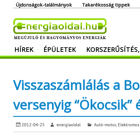
Skip
Újdonságok-találmányok
Takarékosság tippek
to
content
Ener
HÍREK
ÉPÜLETEK
KORSZERŰSÍTÉS,
Megújuló és hagyományos energiák. Min
Visszaszámlálás a B
versenyig “Ökocsik” 
2012-04-25
energiaoldal
Autó-motor
,
Elektromos