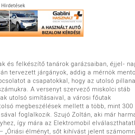
Hirdetések
k és felkészítő tanárok garázsaiban, éjjel- na
pján tervezett járgányok, addig a mérnök ment
pcsolatot a csapatokkal, hogy az utolsó pillana
zámukra. A versenyt szervező miskolci stáb
k utolsó simításaival, a városi főutak
utolsó megbeszélések mellett a több, mint 300
sával foglalkozik. Szujó Zoltán, aki már harm
yhez, így mára az Elektromobil elválaszthatat
 „Óriási élményt, sőt kihívást jelent számomr