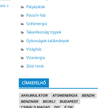
usz »
Pályázatok
Passzív ház
Szélenergia
Takarékosság tippek
Újdonságok-találmányok
Világítás
Vízenergia
Zöld rovat
CÍMKEFELHŐ
AKKUMULÁTOR
ATOMENERGIA
BENZIN
BENZINÁR
BICIKLI
BUDAPEST
CSINÁLD MAGAD
DIY
E.ON