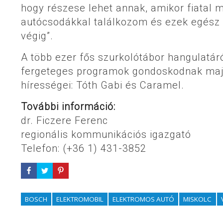
hogy részese lehet annak, amikor fiatal 
autócsodákkal találkozom és ezek egész 
végig”.
A több ezer fős szurkolótábor hangulatár
fergeteges programok gondoskodnak majd 
hírességei: Tóth Gabi és Caramel.
További információ:
dr. Ficzere Ferenc
regionális kommunikációs igazgató
Telefon: (+36 1) 431-3852
BOSCH
ELEKTROMOBIL
ELEKTROMOS AUTÓ
MISKOLC