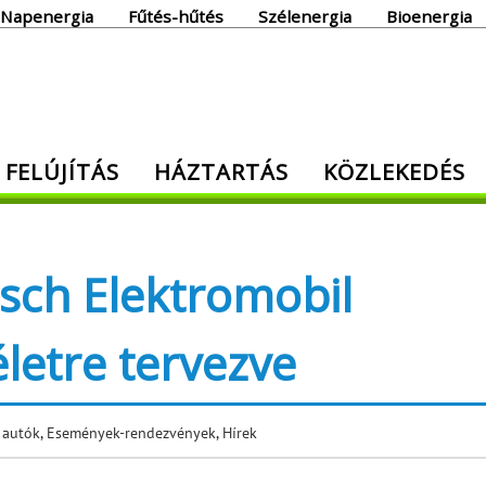
Napenergia
Fűtés-hűtés
Szélenergia
Bioenergia
giaoldal
 FELÚJÍTÁS
HÁZTARTÁS
KÖZLEKEDÉS
den, ami energia!
osch Elektromobil
életre tervezve
 autók
,
Események-rendezvények
,
Hírek