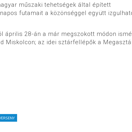
magyar műszaki tehetségek által épített
napos futamait a közönséggel együtt izgulha
ól április 28-án a már megszokott módon ismé
Miskolcon; az idei sztárfellépők a Megasztá
VERSENY