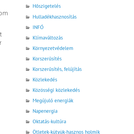
Hőszigetelés
tom
Hulladékhasznosítás
INFÓ
t
Klímaváltozás
r
Környezetvédelem
Korszerűsítés
Korszerűsítés, felújítás
Közlekedés
Közösségi közlekedés
Megújuló energiák
Napenergia
Oktatás-kultúra
Ötletek-kütyük-hasznos holmik