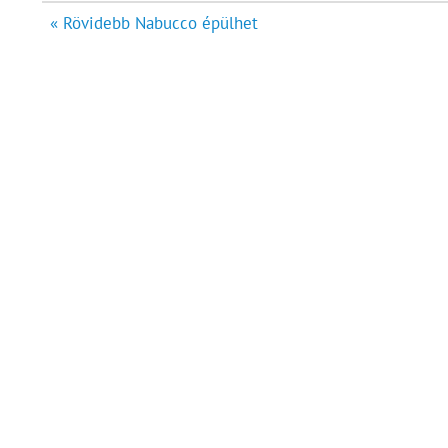
Bejegyzés
« Rövidebb Nabucco épülhet
navigáció