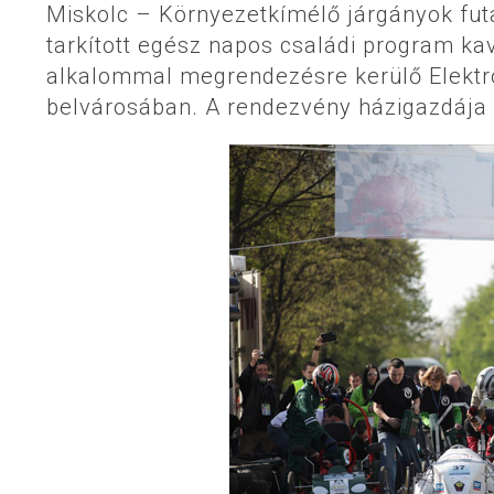
Miskolc – Környezetkímélő járgányok fut
tarkított egész napos családi program ka
alkalommal megrendezésre kerülő Elektro
belvárosában. A rendezvény házigazdája