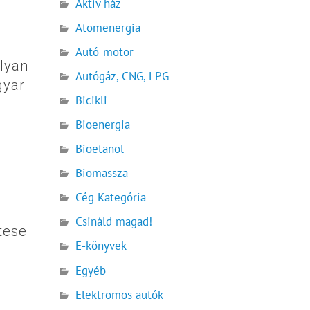
Aktív ház
Atomenergia
Autó-motor
olyan
Autógáz, CNG, LPG
gyar
Bicikli
Bioenergia
Bioetanol
Biomassza
Cég Kategória
Csináld magad!
tese
E-könyvek
Egyéb
Elektromos autók