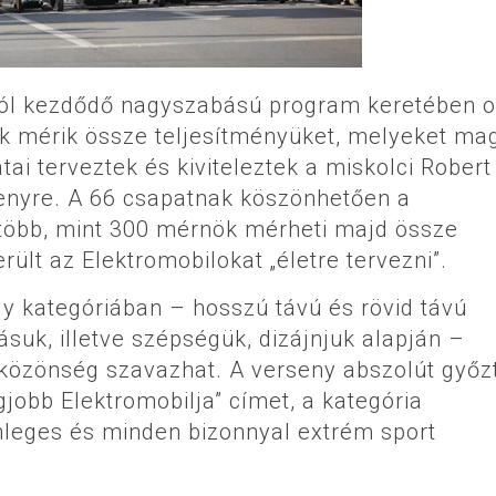
rától kezdődő nagyszabású program keretében 
k mérik össze teljesítményüket, melyeket ma
ai terveztek és kiviteleztek a miskolci Robert
rsenyre. A 66 csapatnak köszönhetően a
több, mint 300 mérnök mérheti majd össze
rült az Elektromobilokat „életre tervezni”.
y kategóriában – hosszú távú és rövid távú
uk, illetve szépségük, dizájnjuk alapján –
 közönség szavazhat. A verseny abszolút győz
gjobb Elektromobilja” címet, a kategória
nleges és minden bizonnyal extrém sport