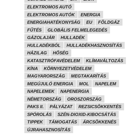
ELEKTROMOS AUTÓ
ELEKTROMOS AUTÓK
ENERGIA
ENERGIAHATÉKONYSÁG
EU
FÖLDGÁZ
FŰTÉS
GLOBÁLIS FELMELEGEDÉS
GÁZOLAJÁR
HULLADÉK
HULLADÉKBÓL
HULLADÉKHASZNOSÍTÁS
HÁZILAG
HŐSÉG
KATASZTRÓFAVÉDELEM
KLÍMAVÁLTOZÁS
KÍNA
KÖRNYEZETVÉDELEM
MAGYARORSZÁG
MEGTAKARÍTÁS
MEGÚJULÓ ENERGIA
MOL
NAPELEM
NAPELEMEK
NAPENERGIA
NÉMETORSZÁG
OROSZORSZÁG
PAKS II.
PÁLYÁZAT
REZSICSÖKKENTÉS
SPÓROLÁS
SZÉN-DIOXID-KIBOCSÁTÁS
TIPPEK
TÁMOGATÁS
ÁRCSÖKKENÉS
ÚJRAHASZNOSÍTÁS