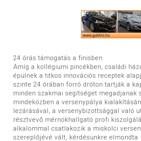
24 órás támogatás a finisben
Amíg a kollégiumi pincékben, családi háza
épülnek a titkos innovációs receptek ala
szinte 24 órában forró dróton tartják a ka
minden szakmai segítséget megadjanak s
mindeközben a versenypálya kialakításána
lezárásával, a versenybizottsággal való 
résztvevő mérnökhallgató profi kiszolgálá
alkalommal csatlakozik a miskolci versen
szereplőjévé vált, kérdésünkre elmondta –