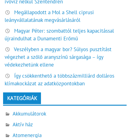
ivóvíz nélkül Szentendrén
Megállapodott a Mol a Shell ciprusi
leányvállalatának megvásárlásáról
Magyar Péter: szombattól teljes kapacitással
újraindulhat a Dunamenti Erőmű
Veszélyben a magyar bor? Súlyos pusztítást
végezhet a szőlő aranyszínű sárgasága – így
védekezhetünk ellene
Így csökkenthető a többszázmilliárd dolláros
klímakockázat az adatközpontokban
KATEGÓRIÁK
Akkumulátorok
Aktív ház
Atomenergia