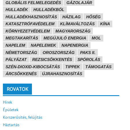
GLOBÁLIS FELMELEGEDÉS
GÁZOLAJÁR
HULLADÉK
HULLADÉKBÓL
HULLADÉKHASZNOSÍTÁS
HÁZILAG
HŐSÉG
KATASZTRÓFAVÉDELEM
KLÍMAVÁLTOZÁS
KÍNA
KÖRNYEZETVÉDELEM
MAGYARORSZÁG
MEGTAKARÍTÁS
MEGÚJULÓ ENERGIA
MOL
NAPELEM
NAPELEMEK
NAPENERGIA
NÉMETORSZÁG
OROSZORSZÁG
PAKS II.
PÁLYÁZAT
REZSICSÖKKENTÉS
SPÓROLÁS
SZÉN-DIOXID-KIBOCSÁTÁS
TIPPEK
TÁMOGATÁS
ÁRCSÖKKENÉS
ÚJRAHASZNOSÍTÁS
ROVATOK
Hírek
Épületek
Korszerűsítés, felújítás
Háztartás