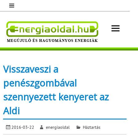
Skip
to
content
Energ
Megújuló és hagyományos energiák.
Minden, ami energia!
Visszaveszi a
penészgombával
szennyezett kenyeret az
Aldi
2016-03-22
energiaoldal
Háztartás