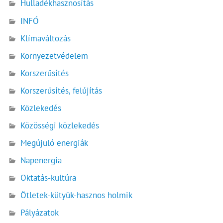
Hulladékhasznosítás
INFÓ
Klímaváltozás
Környezetvédelem
Korszerűsítés
Korszerűsítés, felújítás
Közlekedés
Közösségi közlekedés
Megújuló energiák
Napenergia
Oktatás-kultúra
Ötletek-kütyük-hasznos holmik
Pályázatok