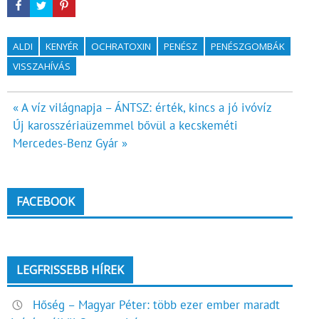
ALDI
KENYÉR
OCHRATOXIN
PENÉSZ
PENÉSZGOMBÁK
VISSZAHÍVÁS
Bejegyzés
« A víz világnapja – ÁNTSZ: érték, kincs a jó ivóvíz
Új karosszériaüzemmel bővül a kecskeméti
navigáció
Mercedes-Benz Gyár »
FACEBOOK
LEGFRISSEBB HÍREK
Hőség – Magyar Péter: több ezer ember maradt