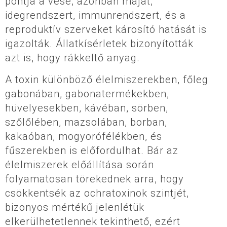
pontja a vese, azonban májat,
idegrendszert, immunrendszert, és a
reproduktív szerveket károsító hatását is
igazolták. Állatkísérletek bizonyították
azt is, hogy rákkeltő anyag.
A toxin különböző élelmiszerekben, főleg
gabonában, gabonatermékekben,
hüvelyesekben, kávéban, sörben,
szőlőlében, mazsolában, borban,
kakaóban, mogyorófélékben, és
fűszerekben is előfordulhat. Bár az
élelmiszerek előállítása során
folyamatosan törekednek arra, hogy
csökkentsék az ochratoxinok szintjét,
bizonyos mértékű jelenlétük
elkerülhetetlennek tekinthető, ezért