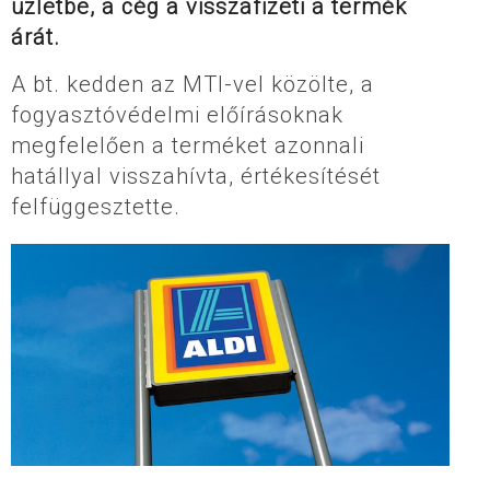
üzletbe, a cég a visszafizeti a termék
árát.
A bt. kedden az MTI-vel közölte, a
fogyasztóvédelmi előírásoknak
megfelelően a terméket azonnali
hatállyal visszahívta, értékesítését
felfüggesztette.