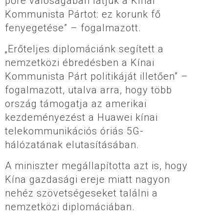
pőre valóságában látjuk a Kínai
Kommunista Pártot: ez korunk fő
fenyegetése” – fogalmazott.
„Erőteljes diplomáciánk segített a
nemzetközi ébredésben a Kínai
Kommunista Párt politikáját illetően” –
fogalmazott, utalva arra, hogy több
ország támogatja az amerikai
kezdeményezést a Huawei kínai
telekommunikációs óriás 5G-
hálózatának elutasításában.
A miniszter megállapította azt is, hogy
Kína gazdasági ereje miatt nagyon
nehéz szövetségeseket találni a
nemzetközi diplomáciában.