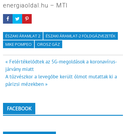
energiaoldal.hu – MTI
ÉSZAKI ÁRAMLAT 2
ÉSZAKI ÁRAMLAT-2 FÖLDGÁZVEZETÉK
MIKE POMPEO
OROSZ GÁZ
Bejegyzés
« Felértékelődtek az 5G-megoldások a koronavírus-
járvány miatt
navigáció
A tűzvészkor a levegőbe került ólmot mutattak ki a
párizsi mézekben »
FACEBOOK