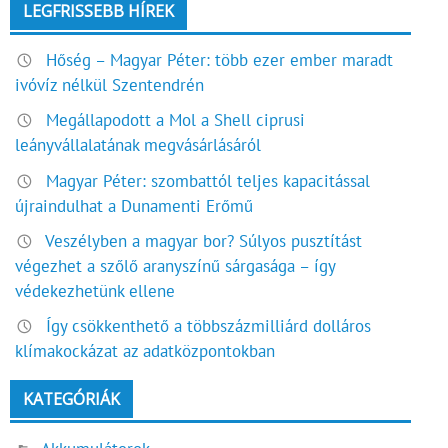
LEGFRISSEBB HÍREK
Hőség – Magyar Péter: több ezer ember maradt
ivóvíz nélkül Szentendrén
Megállapodott a Mol a Shell ciprusi
leányvállalatának megvásárlásáról
Magyar Péter: szombattól teljes kapacitással
újraindulhat a Dunamenti Erőmű
Veszélyben a magyar bor? Súlyos pusztítást
végezhet a szőlő aranyszínű sárgasága – így
védekezhetünk ellene
Így csökkenthető a többszázmilliárd dolláros
klímakockázat az adatközpontokban
KATEGÓRIÁK