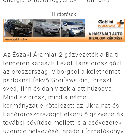
Hirdetések
Az Északi Áramlat-2 gázvezeték a Balti-
tengeren keresztül szállítana orosz gázt
az oroszországi Viborgból a keletnémet
partoknál fekvő Greifswaldig, jórészt
svéd, finn és dán vizek alatt húzódva.
Mind az orosz, mind a német
kormányzat elkötelezett az Ukrajnát és
Fehéroroszországot elkerülő gázvezeték
további bővítése mellett, s a csővezeték
üzembe helyezését eredeti forgatókönyv