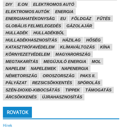
DIY
E.ON
ELEKTROMOS AUTÓ
ELEKTROMOS AUTÓK
ENERGIA
ENERGIAHATÉKONYSÁG
EU
FÖLDGÁZ
FŰTÉS
GLOBÁLIS FELMELEGEDÉS
GÁZOLAJÁR
HULLADÉK
HULLADÉKBÓL
HULLADÉKHASZNOSÍTÁS
HÁZILAG
HŐSÉG
KATASZTRÓFAVÉDELEM
KLÍMAVÁLTOZÁS
KÍNA
KÖRNYEZETVÉDELEM
MAGYARORSZÁG
MEGTAKARÍTÁS
MEGÚJULÓ ENERGIA
MOL
NAPELEM
NAPELEMEK
NAPENERGIA
NÉMETORSZÁG
OROSZORSZÁG
PAKS II.
PÁLYÁZAT
REZSICSÖKKENTÉS
SPÓROLÁS
SZÉN-DIOXID-KIBOCSÁTÁS
TIPPEK
TÁMOGATÁS
ÁRCSÖKKENÉS
ÚJRAHASZNOSÍTÁS
ROVATOK
Hírek