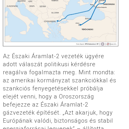
Az Északi Áramlat-2 vezeték ügyére
adott válaszát politikusi kérdésre
reagálva fogalmazta meg. Mint mondta:
az amerikai kormányzat szankciókkal és
szankciós fenyegetésekkel próbálja
elejét venni, hogy a Oroszország
befejezze az Északi Áramlat-2
gázvezeték építését. „Azt akarjuk, hogy
Európának valódi, biztonságos és stabil
energiaforrásai legyenek” – állította.