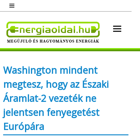
Skip
to
content
Energ
Megújuló és hagyományos energiák.
Minden, ami energia!
Washington mindent
megtesz, hogy az Északi
Áramlat-2 vezeték ne
jelentsen fenyegetést
Európára