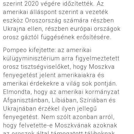
szerint 2020 végére időzítették. Az
amerikai álláspont szerint a vezeték
eszköz Oroszország számára részben
Ukrajna ellen, részben európai országok
orosz gáztól függésének erősítésére.
Pompeo kifejtette: az amerikai
külügyminisztérium arra figyelmeztetett
orosz tisztségviselőket, hogy Moszkva
fenyegetést jelent amerikaiakra és
amerikai érdekekre a világ sok pontján.
Elmondta, hogy az amerikai kormányzat
Afganisztánban, Líbiában, Szíriában és
Ukrajnában érzékel ilyen jellegű
fenyegetést. Nem szólt azonban arról,
hogy felvetette-e Moszkvának azoknak
az oroszok által támogatott táliboknak