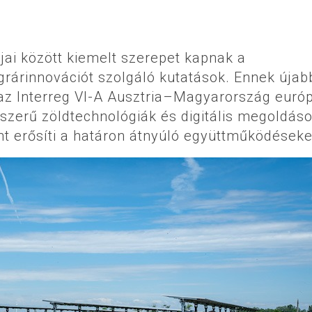
jai között kiemelt szerepet kapnak a
 agrárinnovációt szolgáló kutatások. Ennek újab
 az Interreg VI-A Ausztria–Magyarország európ
szerű zöldtechnológiák és digitális megoldás
t erősíti a határon átnyúló együttműködéseke