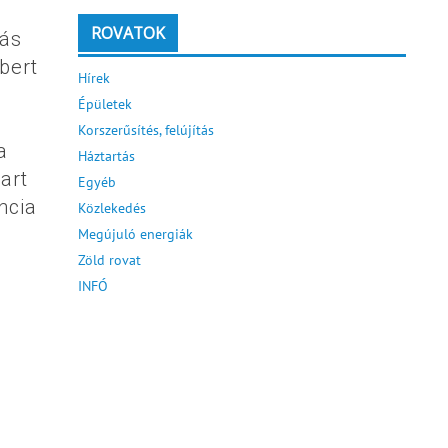
ROVATOK
zás
bert
Hírek
Épületek
Korszerűsítés, felújítás
a
Háztartás
art
Egyéb
ncia
Közlekedés
Megújuló energiák
Zöld rovat
INFÓ