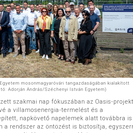
n Egyetem mosonmagyaróvári tangazdaságában kialakított
tó: Adorján András/Széchenyi István Egyetem)
ett szakmai nap fókuszában az Oasis-projekt 
vé a villamosenergia-termelést és a
ített, napkövető napelemek alatt továbbra is
 rendszer az öntözést is biztosítja, egyszer