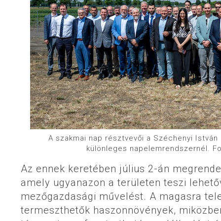
A szakmai nap résztvevői a Széchenyi Istvá
különleges napelemrendszernél. Fo
Az ennek keretében július 2-án megrendez
amely ugyanazon a területen teszi lehető
mezőgazdasági művelést. A magasra telep
termeszthetők haszonnövények, miközben a