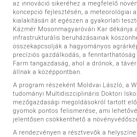
az innováció sikeréhez a megfelelő növén
koncepció fejlesztésén, a meteorológiai
kialakításán át egészen a gyakorlati tesz
Kázmér Mosonmagyaróvári Kar dékánja arr
infrastrukturális beruházásainak köszönh
összekapcsolják a hagyományos agrárképzé
precíziós gazdálkodás, a fenntarthatóság
Farm tangazdaság, ahol a drónok, a távérz
állnak a középpontban.
A program részeként Moldvai László, a Wi
tudományi Multidiszciplináris Doktori Isko
mezőgazdasági megoldásokról tartott előad
gyomok pontos felismerése, ami lehetővé 
jelentősen csökkenthető a növényvédősze
A rendezvényen a résztvevők a helyszíne