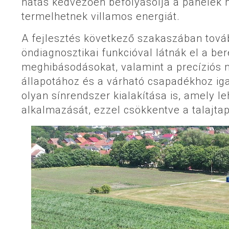
hatás kedvezően befolyásolja a panelek
termelhetnek villamos energiát.
A fejlesztés következő szakaszában tovább
öndiagnosztikai funkcióval látnák el a be
meghibásodásokat, valamint a precíziós 
állapotához és a várható csapadékhoz iga
olyan sínrendszer kialakítása is, amely 
alkalmazását, ezzel csökkentve a talajtap