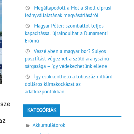
Megállapodott a Mol a Shell ciprusi
leányvállalatának megvásárlásáról
Magyar Péter: szombattól teljes
kapacitással újraindulhat a Dunamenti
Erőmű
Veszélyben a magyar bor? Súlyos
pusztítást végezhet a szőlő aranyszínű
sárgasága – így védekezhetünk ellene
Így csökkenthető a többszázmilliárd
dolláros klímakockázat az
adatközpontokban
i
ssze
KATEGÓRIÁK
az
Akkumulátorok