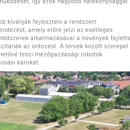
 működését, így azok nagyobb hatékonysággal
 kívánják fejleszteni a rendszert:
rendezést, amely előre jelzi az esetleges
módszerek alkalmazásával a növények fejlett
zítanák az öntözést. A tervek között szerepel
lehetővé teszi mezőgazdasági robotok
osási károkat.