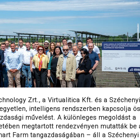
nology Zrt., a Virtualitica Kft. és a Szécheny
egyetlen, intelligens rendszerben kapcsolja ö
zdasági művelést. A különleges megoldást a
retében megtartott rendezvényen mutatták be 
art Farm tangazdaságában – áll a Széchenyi