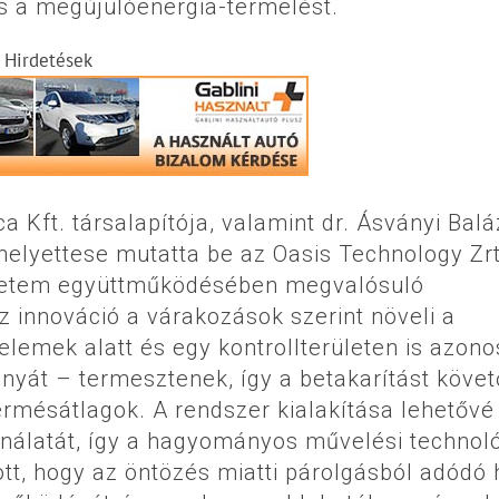
s a megújulóenergia-termelést.
Hirdetések
a Kft. társalapítója, valamint dr. Ásványi Balá
nhelyettese mutatta be az Oasis Technology Zrt
 Egyetem együttműködésében megvalósuló
az innováció a várakozások szerint növeli a
emek alatt és egy kontrollterületen is azono
yát – termesztenek, így a betakarítást köve
rmésátlagok. A rendszer kialakítása lehetővé
álatát, így a hagyományos művelési technol
ott, hogy az öntözés miatti párolgásból adódó 