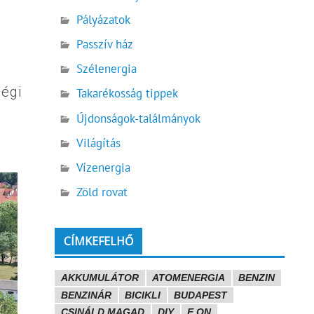
Pályázatok
Passzív ház
Szélenergia
ségi
Takarékosság tippek
Újdonságok-találmányok
Világítás
Vízenergia
Zöld rovat
CÍMKEFELHŐ
AKKUMULÁTOR
ATOMENERGIA
BENZIN
BENZINÁR
BICIKLI
BUDAPEST
CSINÁLD MAGAD
DIY
E.ON