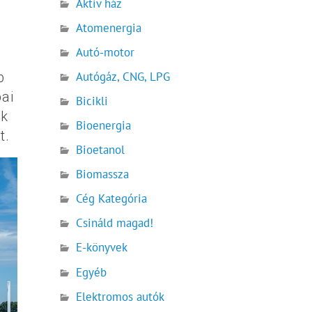
Aktív ház
Atomenergia
Autó-motor
b
Autógáz, CNG, LPG
ai
Bicikli
ok
Bioenergia
t.
Bioetanol
Biomassza
Cég Kategória
Csináld magad!
E-könyvek
Egyéb
Elektromos autók