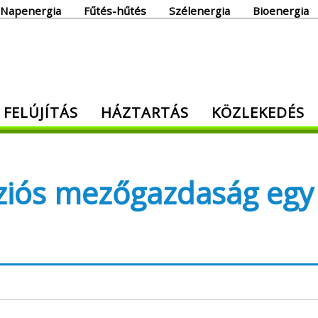
Napenergia
Fűtés-hűtés
Szélenergia
Bioenergia
giaoldal
 FELÚJÍTÁS
HÁZTARTÁS
KÖZLEKEDÉS
den, ami energia!
íziós mezőgazdaság egy