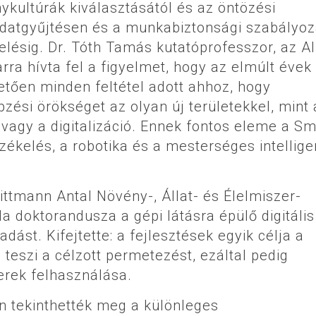
ykultúrák kiválasztásától és az öntözési
 adatgyűjtésen és a munkabiztonsági szabályo
telésig. Dr. Tóth Tamás kutatóprofesszor, az Al
a hívta fel a figyelmet, hogy az elmúlt évek
etően minden feltétel adott ahhoz, hogy
si örökséget az olyan új területekkel, mint 
 vagy a digitalizáció. Ennek fontos eleme a Sm
ékelés, a robotika és a mesterséges intellige
ttmann Antal Növény-, Állat- és Élelmiszer-
la doktorandusza a gépi látásra épülő digitális
ást. Kifejtette: a fejlesztések egyik célja a
teszi a célzott permetezést, ezáltal pedig
rek felhasználása.
n tekinthették meg a különleges