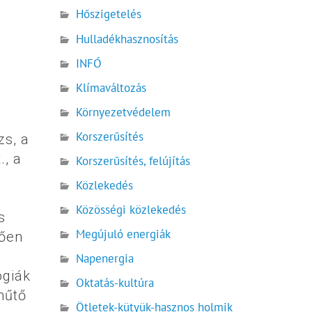
Hőszigetelés
Hulladékhasznosítás
INFÓ
Klímaváltozás
Környezetvédelem
Korszerűsítés
zs, a
., a
Korszerűsítés, felújítás
Közlekedés
Közösségi közlekedés
s
Megújuló energiák
tően
Napenergia
ógiák
Oktatás-kultúra
hűtő
Ötletek-kütyük-hasznos holmik