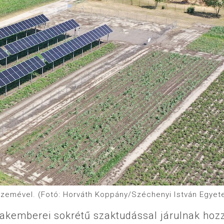
 szemével. (Fotó: Horváth Koppány/Széchenyi István Egye
akemberei sokrétű szaktudással járulnak hoz