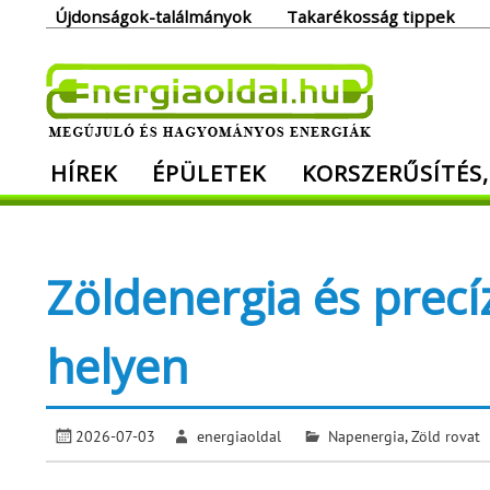
Skip
Újdonságok-találmányok
Takarékosság tippek
to
content
Ener
HÍREK
ÉPÜLETEK
KORSZERŰSÍTÉS,
Megújuló és hagyományos energiák. Min
Zöldenergia és prec
helyen
2026-07-03
energiaoldal
Napenergia
,
Zöld rovat