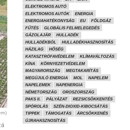
ELEKTROMOS AUTÓ
ELEKTROMOS AUTÓK
ENERGIA
ENERGIAHATÉKONYSÁG
EU
FÖLDGÁZ
FŰTÉS
GLOBÁLIS FELMELEGEDÉS
GÁZOLAJÁR
HULLADÉK
HULLADÉKBÓL
HULLADÉKHASZNOSÍTÁS
HÁZILAG
HŐSÉG
KATASZTRÓFAVÉDELEM
KLÍMAVÁLTOZÁS
KÍNA
KÖRNYEZETVÉDELEM
MAGYARORSZÁG
MEGTAKARÍTÁS
MEGÚJULÓ ENERGIA
MOL
NAPELEM
NAPELEMEK
NAPENERGIA
NÉMETORSZÁG
OROSZORSZÁG
PAKS II.
PÁLYÁZAT
REZSICSÖKKENTÉS
SPÓROLÁS
SZÉN-DIOXID-KIBOCSÁTÁS
tem)
TIPPEK
TÁMOGATÁS
ÁRCSÖKKENÉS
ÚJRAHASZNOSÍTÁS
zá