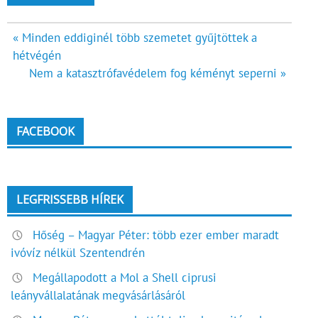
Bejegyzés
« Minden eddiginél több szemetet gyűjtöttek a
hétvégén
navigáció
Nem a katasztrófavédelem fog kéményt seperni »
FACEBOOK
LEGFRISSEBB HÍREK
Hőség – Magyar Péter: több ezer ember maradt
ivóvíz nélkül Szentendrén
Megállapodott a Mol a Shell ciprusi
leányvállalatának megvásárlásáról