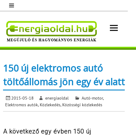
Skip
to
content
Energ
Megújuló és hagyományos energiák.
Minden, ami energia!
150 új elektromos autó
töltőállomás jön egy év alatt
2015-05-18
energiaoldal
Autó-motor
,
Elektromos autók
,
Közlekedés
,
Közösségi közlekedés
A következő egy évben 150 új