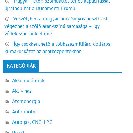
Magyar Péter: szombattól teljes kapacitással
újraindulhat a Dunamenti Erőmű
Veszélyben a magyar bor? Súlyos pusztítást
végezhet a szőlő aranyszínű sárgasága – így
védekezhetünk ellene
Így csökkenthető a többszázmilliárd dolláros
klímakockázat az adatközpontokban
KATEGÓRIÁK
Akkumulátorok
Aktív ház
Atomenergia
Autó-motor
Autógáz, CNG, LPG
Bicikli