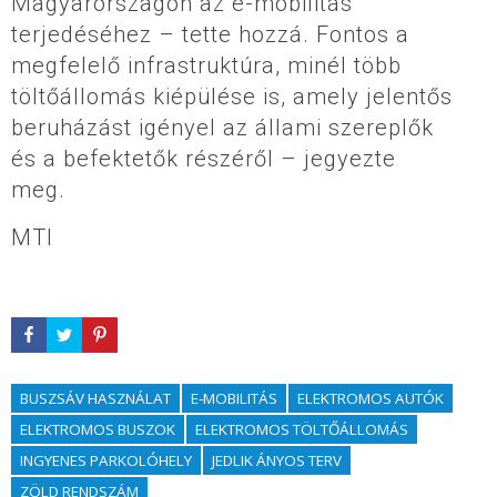
Magyarországon az e-mobilitás
terjedéséhez – tette hozzá. Fontos a
megfelelő infrastruktúra, minél több
töltőállomás kiépülése is, amely jelentős
beruházást igényel az állami szereplők
és a befektetők részéről – jegyezte
meg.
MTI
BUSZSÁV HASZNÁLAT
E-MOBILITÁS
ELEKTROMOS AUTÓK
ELEKTROMOS BUSZOK
ELEKTROMOS TÖLTŐÁLLOMÁS
INGYENES PARKOLÓHELY
JEDLIK ÁNYOS TERV
ZÖLD RENDSZÁM