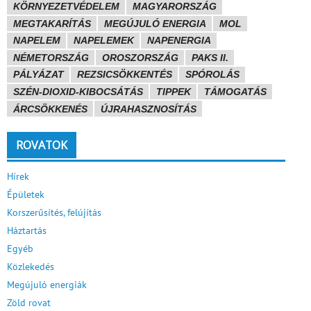
KÖRNYEZETVÉDELEM
MAGYARORSZÁG
MEGTAKARÍTÁS
MEGÚJULÓ ENERGIA
MOL
NAPELEM
NAPELEMEK
NAPENERGIA
NÉMETORSZÁG
OROSZORSZÁG
PAKS II.
PÁLYÁZAT
REZSICSÖKKENTÉS
SPÓROLÁS
SZÉN-DIOXID-KIBOCSÁTÁS
TIPPEK
TÁMOGATÁS
ÁRCSÖKKENÉS
ÚJRAHASZNOSÍTÁS
ROVATOK
Hírek
Épületek
Korszerűsítés, felújítás
Háztartás
Egyéb
Közlekedés
Megújuló energiák
Zöld rovat