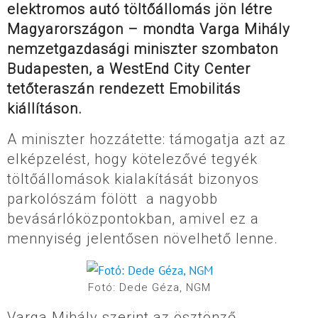
elektromos autó töltőállomás jön létre
Magyarországon – mondta Varga Mihály
nemzetgazdasági miniszter szombaton
Budapesten, a WestEnd City Center
tetőteraszán rendezett Emobilitás
kiállításon.
A miniszter hozzátette: támogatja azt az
elképzelést, hogy kötelezővé tegyék
töltőállomások kialakítását bizonyos
parkolószám fölött a nagyobb
bevásárlóközpontokban, amivel ez a
mennyiség jelentősen növelhető lenne.
Fotó: Dede Géza, NGM
Varga Mihály szerint az ösztönző