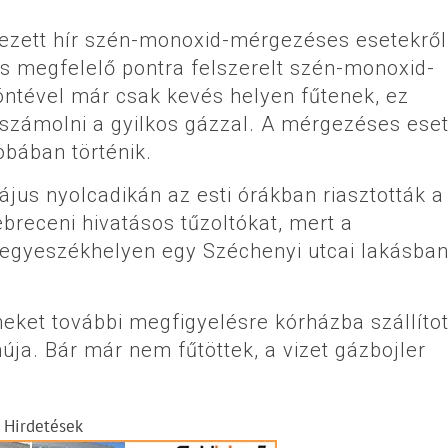
rkezett hír szén-monoxid-mérgezéses esetekről
 és megfelelő pontra felszerelt szén-monoxid-
öntével már csak kevés helyen fűtenek, ez
 számolni a gyilkos gázzal. A mérgezéses ese
bában történik.
jus nyolcadikán az esti órákban riasztották a
breceni hivatásos tűzoltókat, mert a
egyeszékhelyen egy Széchenyi utcai lakásban
ket további megfigyelésre kórházba szállítot
a. Bár már nem fűtöttek, a vizet gázbojler
Hirdetések