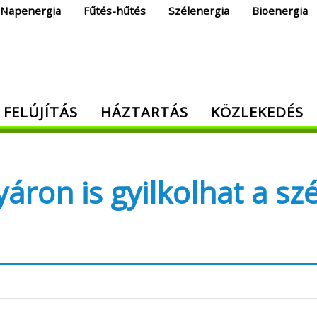
Napenergia
Fűtés-hűtés
Szélenergia
Bioenergia
giaoldal
 FELÚJÍTÁS
HÁZTARTÁS
KÖZLEKEDÉS
den, ami energia!
ron is gyilkolhat a sz