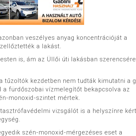
 azonban veszélyes anyag koncentrációját a
ellőztették a lakást.
ten is, ám az Üllői úti lakásban szerencsére
t a tűzoltók kezdetben nem tudták kimutatni a 
ál a fürdőszobai vízmelegítőt bekapcsolva az
én-monoxid-szintet mértek.
tasztrófavédelmi vizsgálót is a helyszínre kér
 egység.
 negyedik szén-monoxid-mérgezéses eset a