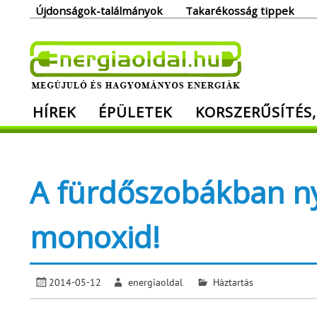
Skip
Újdonságok-találmányok
Takarékosság tippek
to
content
Ener
HÍREK
ÉPÜLETEK
KORSZERŰSÍTÉS,
Megújuló és hagyományos energiák. Min
A fürdőszobákban nyá
monoxid!
2014-05-12
energiaoldal
Háztartás