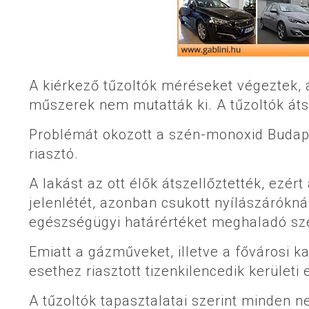
A kiérkező tűzoltók méréseket végeztek,
műszerek nem mutatták ki. A tűzoltók átsz
Problémát okozott a szén-monoxid Budapes
riasztó.
A lakást az ott élők átszellőztették, ezér
jelenlétét, azonban csukott nyílászárókn
egészségügyi határértéket meghaladó sz
Emiatt a gázműveket, illetve a fővárosi ka
esethez riasztott tizenkilencedik kerületi
A tűzoltók tapasztalatai szerint minden