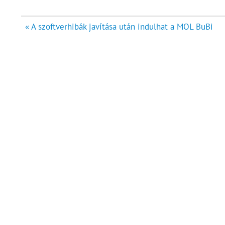
Bejegyzés
« A szoftverhibák javítása után indulhat a MOL BuBi
navigáció