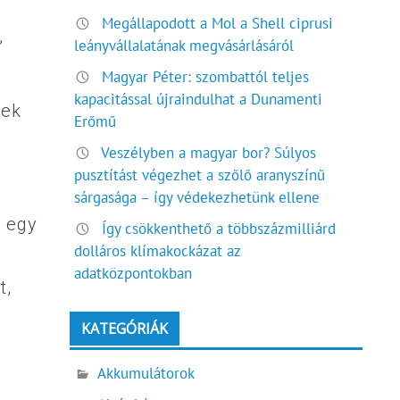
Megállapodott a Mol a Shell ciprusi
,
leányvállalatának megvásárlásáról
Magyar Péter: szombattól teljes
kapacitással újraindulhat a Dunamenti
tek
Erőmű
Veszélyben a magyar bor? Súlyos
pusztítást végezhet a szőlő aranyszínű
sárgasága – így védekezhetünk ellene
 egy
Így csökkenthető a többszázmilliárd
dolláros klímakockázat az
adatközpontokban
t,
KATEGÓRIÁK
Akkumulátorok