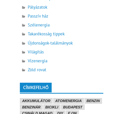
Pályázatok
Passzív ház
Szélenergia
Takarékosság tippek
Újdonságok-találmányok
Világítás
Vízenergia
Zöld rovat
CÍMKEFELHŐ
AKKUMULÁTOR
ATOMENERGIA
BENZIN
BENZINÁR
BICIKLI
BUDAPEST
CSINÁLD MAGAD
DIY
E.ON