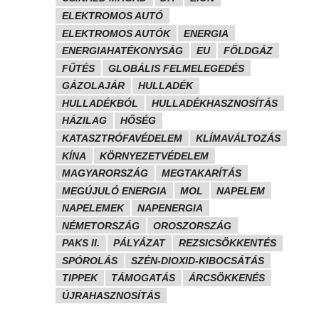
ELEKTROMOS AUTÓ
ELEKTROMOS AUTÓK
ENERGIA
ENERGIAHATÉKONYSÁG
EU
FÖLDGÁZ
FŰTÉS
GLOBÁLIS FELMELEGEDÉS
GÁZOLAJÁR
HULLADÉK
HULLADÉKBÓL
HULLADÉKHASZNOSÍTÁS
HÁZILAG
HŐSÉG
KATASZTRÓFAVÉDELEM
KLÍMAVÁLTOZÁS
KÍNA
KÖRNYEZETVÉDELEM
MAGYARORSZÁG
MEGTAKARÍTÁS
MEGÚJULÓ ENERGIA
MOL
NAPELEM
NAPELEMEK
NAPENERGIA
NÉMETORSZÁG
OROSZORSZÁG
PAKS II.
PÁLYÁZAT
REZSICSÖKKENTÉS
SPÓROLÁS
SZÉN-DIOXID-KIBOCSÁTÁS
TIPPEK
TÁMOGATÁS
ÁRCSÖKKENÉS
ÚJRAHASZNOSÍTÁS