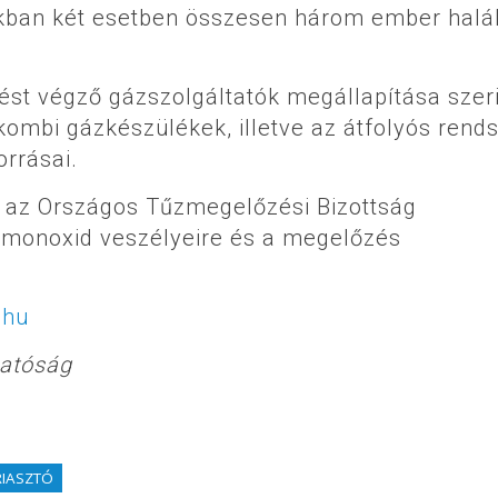
akban két esetben összesen három ember halá
st végző gázszolgáltatók megállapítása szeri
ombi gázkészülékek, illetve az átfolyós rend
rrásai.
e az Országos Tűzmegelőzési Bizottság
n-monoxid veszélyeire és a megelőzés
.hu
gatóság
RIASZTÓ