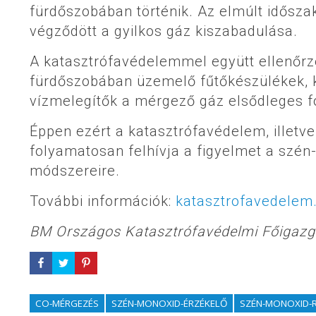
fürdőszobában történik. Az elmúlt idősz
végződött a gyilkos gáz kiszabadulása.
A katasztrófavédelemmel együtt ellenőrzé
fürdőszobában üzemelő fűtőkészülékek, k
vízmelegítők a mérgező gáz elsődleges fo
Éppen ezért a katasztrófavédelem, illetv
folyamatosan felhívja a figyelmet a szé
módszereire.
További információk:
katasztrofavedelem
BM Országos Katasztrófavédelmi Főigaz
CO-MÉRGEZÉS
SZÉN-MONOXID-ÉRZÉKELŐ
SZÉN-MONOXID-