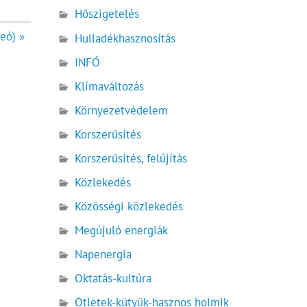
Hőszigetelés
eó) »
Hulladékhasznosítás
INFÓ
Klímaváltozás
Környezetvédelem
Korszerűsítés
Korszerűsítés, felújítás
Közlekedés
Közösségi közlekedés
Megújuló energiák
Napenergia
Oktatás-kultúra
Ötletek-kütyük-hasznos holmik