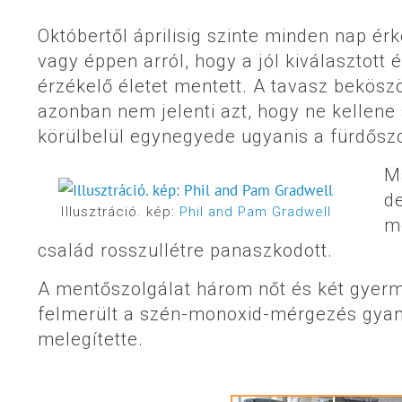
Októbertől áprilisig szinte minden nap é
vagy éppen arról, hogy a jól kiválasztott
érzékelő életet mentett. A tavasz bekösz
azonban nem jelenti azt, hogy ne kellene
körülbelül egynegyede ugyanis a fürdőszo
Má
de
Illusztráció. kép:
Phil and Pam Gradwell
m
család rosszullétre panaszkodott.
A mentőszolgálat három nőt és két gyerme
felmerült a szén-monoxid-mérgezés gyanúj
melegítette.