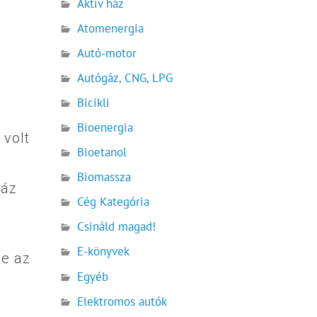
Aktív ház
Atomenergia
Autó-motor
Autógáz, CNG, LPG
Bicikli
Bioenergia
 volt
Bioetanol
Biomassza
gáz
Cég Kategória
Csináld magad!
E-könyvek
te az
Egyéb
Elektromos autók