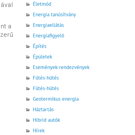
Életmód
lával
Energia tanúsítvány
Energiaellátás
nt a
szerű
Energiafigyelő
Építés
Épületek
Események-rendezvények
Fűtés-hűtés
Fűtés-hűtés
Geotermikus energia
Háztartás
Hibrid autók
Hírek